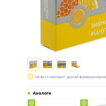
На фото препарат другой формы/дозиров
Аналоги