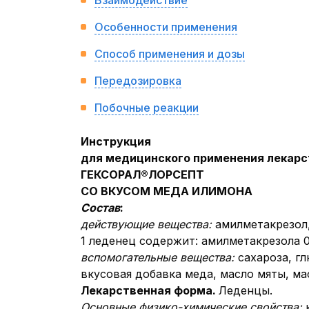
Взаимодействие
Особенности применения
Способ применения и дозы
Передозировка
Побочные реакции
Инструкция
для медицинского применения лекарс
ГЕКСОРА
Л®
ЛОРСЕПТ
СО ВКУСОМ МЕДА И
ЛИМОНА
Состав
:
действующие вещества:
амилметакрезол,
1 леденец содержит: амилметакрезола 0,
вспомогательные вещества:
сахароза, гл
вкусовая добавка меда, масло мяты, ма
Лекарственная форма.
Леденцы.
Основные физико-химические свойства: