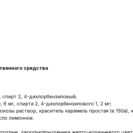
твенного средства
 спирт 2, 4-дихлорбензиловый;
 6 мг, спирта 2, 4-дихлорбензилового 1, 2 мг;
юкозы раствор, краситель карамель простая (е 150а), к
сло лимонное.
круглые, двоопуклільодяники желто-коричневого цвет