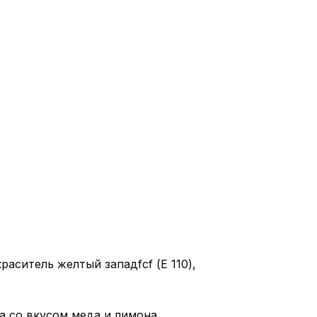
раситель желтый западfcf (Е 110),
а со вкусом меда и лимона.