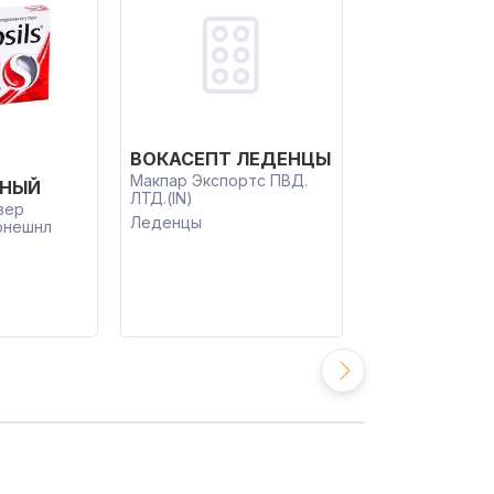
ВОКАСЕПТ ЛЕДЕНЦЫ
РИНЗА ЛОР
Макпар Экспортс ПВД.
ООО Джонсон 
ЬНЫЙ
ЛТД.(IN)
Украина(UA)
зер
Леденцы
Леденцы
рнешнл