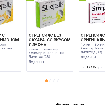
 С
СТРЕПСИЛС БЕЗ
СТРЕПСИЛС
ЛИМОНОМ
САХАРА, СО ВКУСОМ
ОРИГИНАЛ
ЛИМОНА
изер
Реккитт Бенки
ернешнл
Хелскэр Инте
Реккитт Бенкизер
Лимитед(GB)
Хелскэр Интернешнл
Лимитед(GB)
Леденцы
Леденцы
97.95
от
грн
Форма товара