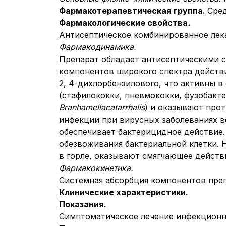
Фармакотерапевтическая группа.
Сред
Фармакологические свойства
.
Антисептическое комбинированное лека
Фармакодинамика.
Препарат обладает антисептическими с
компонентов широкого спектра действ
2, 4-дихлорбензилового, что активны
(стафилококки, пневмококки, фузобакт
Branhamella
catarrhalis
) и оказывают про
инфекции при вирусных заболеваниях в
обеспечивает бактерицидное действие.
обезвоживания бактериальной клетки. 
в горле, оказывают смягчающее действ
Фармакокинетика.
Системная абсорбция компонентов преп
Клинические характеристики.
Показания.
Симптоматическое лечение инфекционно