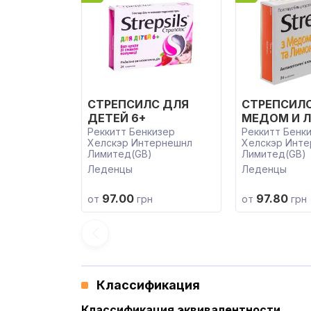
СТРЕПСИЛС ДЛЯ
СТРЕПСИЛС
ДЕТЕЙ 6+
МЕДОМ И 
Реккитт Бенкизер
Реккитт Бенк
Хелскэр Интернешнл
Хелскэр Инт
Лимитед(GB)
Лимитед(GB)
Леденцы
Леденцы
97.00
97.80
от
грн
от
грн
Классификация
Классификация эквивалентности