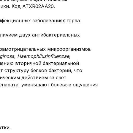
тики. Код АТХR02AA20.
фекционных заболеваниях горла.
аличием двух антибактериальных
 грамотрицательных микроорганизмов
ginosa
,
Haemophilus
influenzae
,
нению вторичной бактериальной
 структуру белков бактерий, что
ическим действием за счет
репарата, уменьшают болевые ощущения
тки.