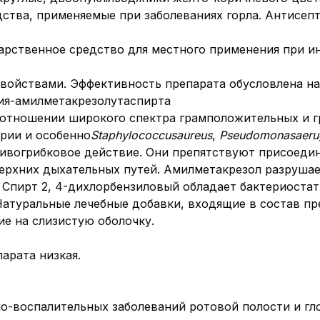
ства, применяемые при заболеваниях горла. Антисеп
рственное средство для местного применения при ин
войствами. Эффективность препарата обусловлена н
ия-амилметакрезолутаспирта
 в отношении широкого спектра грамположительных и
ерии и особенно
Staphylococcus
aureus
,
Pseudomonas
aeru
тивогрибковое действие. Они препятствуют присоеди
ерхних дыхательных путей. Амилметакрезол разрушает
 Спирт 2, 4-дихлорбензиловый обладает бактериостат
Натуральные лечебные добавки, входящие в состав п
ие на слизистую оболочку.
арата низкая.
-воспалительных заболеваний ротовой полости и гло