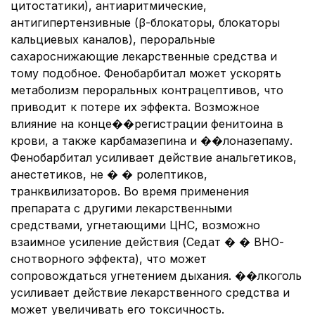
цитостатики), антиаритмические,
антигипертензивные (β-блокаторы, блокаторы
кальциевых каналов), пероральные
сахароснижающие лекарственные средства и
тому подобное. Фенобарбитал может ускорять
метаболизм пероральных контрацептивов, что
приводит к потере их эффекта. Возможное
влияние на конце��регистрации фенитоина в
крови, а также карбамазепина и ��лоназепаму.
Фенобарбитал усиливает действие анальгетиков,
анестетиков, не � � ролептиков,
транквилизаторов. Во время применения
препарата с другими лекарственными
средствами, угнетающими ЦНС, возможно
взаимное усиление действия (Седат � � ВНО-
снотворного эффекта), что может
сопровождаться угнетением дыхания. ��лкоголь
усиливает действие лекарственного средства и
может увеличивать его токсичность.