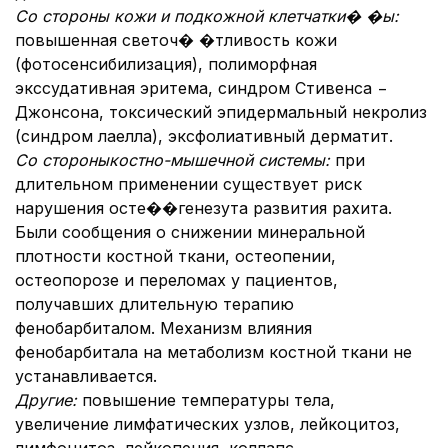
Со стороны кожи и подкожной клетчатки� �ы:
повышенная светоч� �тливость кожи
(фотосенсибилизация), полиморфная
экссудативная эритема, синдром Стивенса −
Джонсона, токсический эпидермальный некролиз
(синдром лаелла), эксфолиативный дерматит.
Со стороны
костно-мышечной системы
:
при
длительном применении существует риск
нарушения осте��генезута развития рахита.
Были сообщения о снижении минеральной
плотности костной ткани, остеопении,
остеопорозе и переломах у пациентов,
получавших длительную терапию
фенобарбиталом. Механизм влияния
фенобарбитала на метаболизм костной ткани не
устанавливается.
Другие:
повышение температуры тела,
увеличение лимфатических узлов, лейкоцитоз,