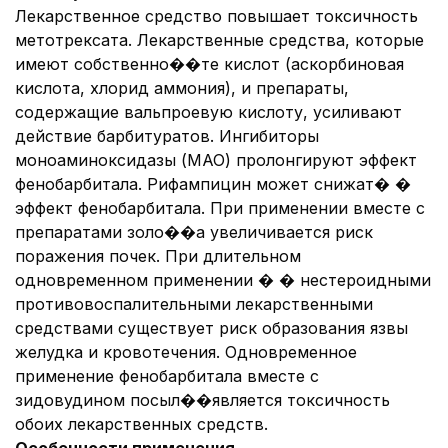
Лекарственное средство повышает токсичность
метотрексата. Лекарственные средства, которые
имеют собственно��те кислот (аскорбиновая
кислота, хлорид аммония), и препараты,
содержащие вальпроевую кислоту, усиливают
действие барбитуратов. Ингибиторы
моноаминоксидазы (МАО) пролонгируют эффект
фенобарбитала. Рифампицин может снижат� �
эффект фенобарбитала. При применении вместе с
препаратами золо��а увеличивается риск
поражения почек. При длительном
одновременном применении � � нестероидными
противовоспалительными лекарственными
средствами существует риск образования язвы
желудка и кровотечения. Одновременное
применение фенобарбитала вместе с
зидовудином посыл��является токсичность
обоих лекарственных средств.