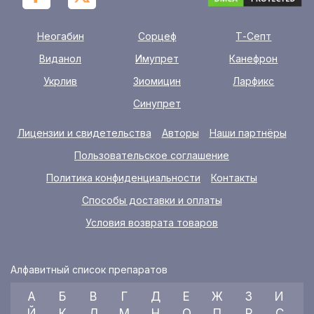
Неогабин
Сорцеф
Т-Септ
Виданол
Имупрет
Канефрон
Укрлив
Зиомицин
Ларфикс
Синупрет
Лицензии и свидетельства
Авторы
Наши партнёры
Пользовательское соглашение
Политика конфиденциальности
Контакты
Способы доставки и оплаты
Условия возврата товаров
Алфавитный список препаратов
А
Б
В
Г
Д
Е
Ж
З
И
Й
К
Л
М
Н
О
П
Р
С