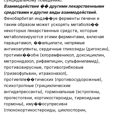
суицидальному поведению.
Взаимодействие �� другими лекарственными
средствами и другие виды взаимодействий.
Фенобарбитал инда��уе ферменты печени и
таким образом может ускорять метаболіз��
некоторых лекарственных средств, которые
метаболизируются этими ферментами, включая
парацетамол, ��аліцилати, непрямые
антикоагулянты, сердечные гликозиды (дигоксин),
протимік��обні (хлорамфеникол, доксициклин,
метронидазол, рифампицин, сульфаниламид),
противовирусные, противогрибковые
(гризеофульвин, итраконазол),
протиепіле��тических (противосудорожные),
психотропные (трициклические
антидепрессанты), гормональные (эстрогены,
прогестогени, кортикостероиды, тиреоидные
гормоны), иму��осупресивні
(глюкокортикостероиды, циклоспорин,