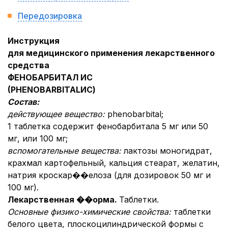
Передозировка
Инструкция
для медицинского применения лекарственного
средства
ФЕНОБАРБИТАЛ ИС
(
PHENOBARBITAL
ИС)
Состав:
действующее вещество:
phenobarbital;
1 таблетка содержит фенобарбитала 5 мг или 50
мг, или 100 мг;
вспомогательные вещества:
лактозы моногидрат,
крахмал картофельный, кальция стеарат, желатин,
натрия кроскар��елоза (для дозировок 50 мг и
100 мг).
Лекарственная ��орма.
Таблетки.
Основные физико-химические свойства:
таблетки
белого цвета, плоскоцилиндрической формы с