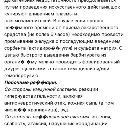
Дыхательная недостаточность преодолевается
путем проведения искусственного действия,шок
купируют вливанием плазмы и
плазмозаменителей. В случае если прошло
не��много времени от приема лекарственного
средства (не более 6 часов) необходимо провести
промывание желудка с последующим введением
сорбента (активиро�� угля) и сульфата натрия. С
целью быстрого выведения барбитурата из
органи� �му можно проводить форсированный
диурез щелочами, а также гемодиализ и/или
гемоперфузию.
Побочные ре��кции.
Со стороны иммунной системы:
реакции
гиперчувствительности, включая
ангионевротический отек, кожная сыпь (в том
числе�� крапивница), зуд.
Со стороны не��правовой системы:
астения,
слабость, атаксия, нарушение координации