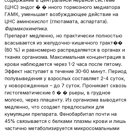
содержание в центральной нервной системе
(ЦНС) эндог � � нного тормозного медиатора
ГАМК, уменьшает возбуждающее действие на
ЦНС аминокислот (глютамата, аспартата).
Фармакокинетика.
Препарат медленно, но практически полностью
всасывается из желудочно-кишечного тракт��
(80 %) и равномерно распределяется в органах и
тканях организма. Максимальная концентрация в
крови наблюдается через 1-2 часа после пятому.
Эффект наступает в течение 30-60 минут. Период
полувыведения у взрослых составляет 2-4 суток,
у новорожденных – до 7 суток. Проникает сквозь
гистогематические б � � рьеры, в грудное
молоко, через плаценту. Из организма выводится
медленно, что создает предпосылки для
кумуляции препарата. Фенобарбитал почти на
45% связывается с белками плазмы крови и лишь
частично метаболизируется микросомальными