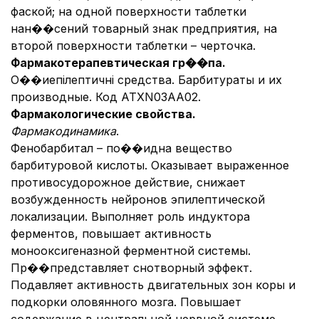
фаской; на одной поверхности таблетки
нан��сений товарный знак предприятия, на
второй поверхности таблетки – черточка.
Фармакотерапевтическая гр��па.
О��иепілептичні средства. Барбитураты и их
производные. Код АТХN03AА02.
Фармакологические свойства.
Фармакодинамика
.
Фенобарбитал – по��идна вещество
барбитуровой кислоты. Оказывает выраженное
противосудорожное действие, снижает
возбужденность нейронов эпилептической
локализации. Выполняет роль индуктора
ферментов, повышает активность
монооксигеназной ферментной системы.
Пр��представляет снотворный эффект.
Подавляет активность двигательных зон коры и
подкорки оловянного мозга. Повышает