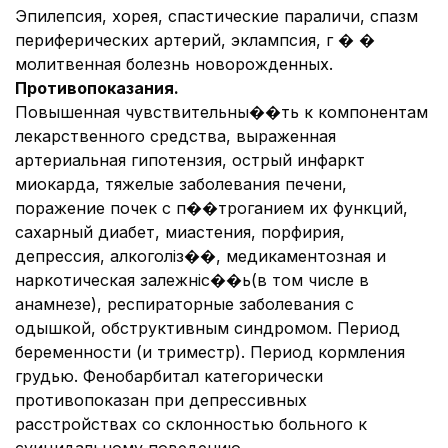
Эпилепсия, хорея, спастические параличи, спазм
периферических артерий, эклампсия, г � �
молитвенная болезнь новорожденных.
Противопоказания.
Повышенная чувствительны��ть к компонентам
лекарственного средства, выраженная
артериальная гипотензия, острый инфаркт
миокарда, тяжелые заболевания печени,
поражение почек с п��троганием их функций,
сахарный диабет, миастения, порфирия,
депрессия, алкоголіз��, медикаментозная и
наркотическая залежніс��ь(в том числе в
анамнезе), респираторные заболевания с
одышкой, обструктивным синдромом. Период
беременности (и триместр). Период кормления
грудью. Фенобарбитал категорически
противопоказан при депрессивных
расстройствах со склонностью больного к