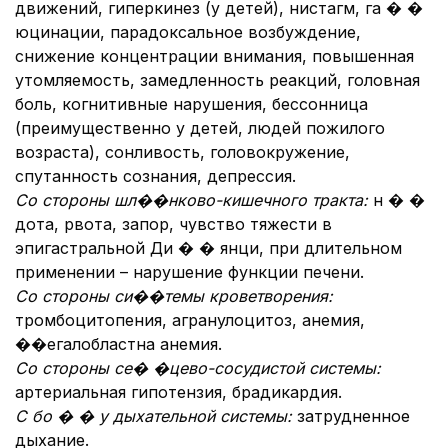
движений, гиперкинез (у детей), нистагм, га � �
юцинации, парадоксальное возбуждение,
снижение концентрации внимания, повышенная
утомляемость, замедленность реакций, головная
боль, когнитивные нарушения, бессонница
(преимущественно у детей, людей пожилого
возраста), сонливость, головокружение,
спутанность сознания, депрессия.
Со стороны шл��нково-кишечного тракта:
н � �
дота, рвота, запор, чувство тяжести в
эпигастральной Ди � � янци, при длительном
применении – нарушение функции печени.
Со стороны си��темы кроветворения:
тромбоцитопения, агранулоцитоз, анемия,
��егалобластна анемия.
Со стороны се� �цево-сосудистой системы:
артериальная гипотензия, брадикардия.
С бо � � у дыхательной системы:
затрудненное
дыхание.