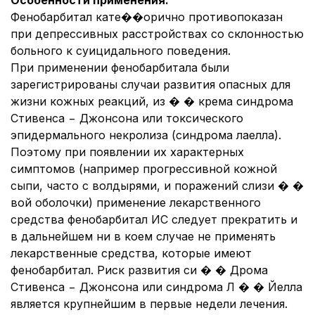
Особенности применения.
Фенобарбитал кате��орично противопоказан
при депрессивных расстройствах со склонностью
больного к суицидального поведения.
При применении фенобарбитала были
зарегистрированы случаи развития опасных для
жизни кожных реакций, из � � крема синдрома
Стивенса − Джонсона или токсического
эпидермального некролиза (синдрома лаелла).
Поэтому при появлении их характерных
симптомов (например прогрессивной кожной
сыпи, часто с волдырями, и поражений слизи � �
вой оболочки) применение лекарственного
средства фенобарбитал ИС следует прекратить и
в дальнейшем ни в коем случае не применять
лекарственные средства, которые имеют
фенобарбитал. Риск развития си � � Дрома
Стивенса − Джонсона или синдрома Л � � Йелла
является крупнейшим в первые недели лечения.