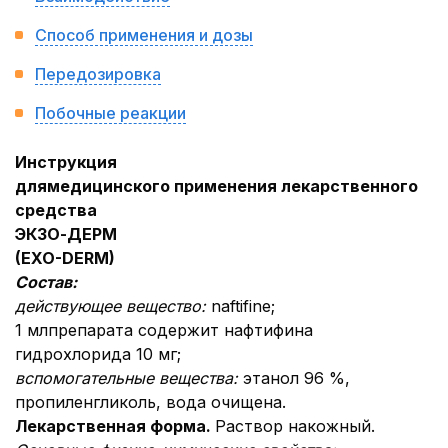
Способ применения и дозы
Передозировка
Побочные реакции
Инструкция
для
медицинского применения лекарственного
средства
ЭКЗО-ДЕР
М
(
EXO
-
DERM
)
Состав:
действующее вещество:
naftifine;
1 млпрепарата содержит нафтифина
гидрохлорида 10 мг;
вспомогательные вещества:
этанол 96 %,
пропиленгликоль, вода очищена.
Лекарственная форма.
Раствор накожный.