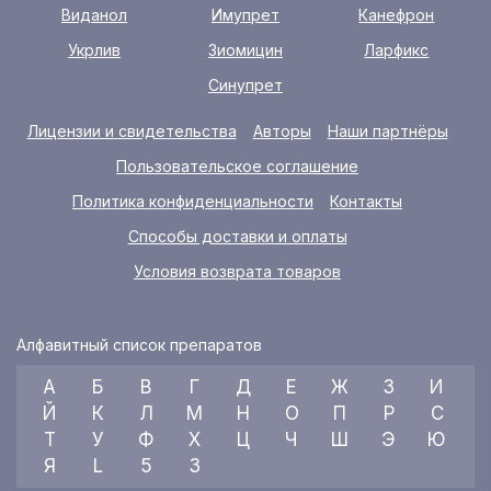
Виданол
Имупрет
Канефрон
Укрлив
Зиомицин
Ларфикс
Синупрет
Лицензии и свидетельства
Авторы
Наши партнёры
Пользовательское соглашение
Политика конфиденциальности
Контакты
Способы доставки и оплаты
Условия возврата товаров
Алфавитный список препаратов
А
Б
В
Г
Д
Е
Ж
З
И
Й
К
Л
М
Н
О
П
Р
С
Т
У
Ф
Х
Ц
Ч
Ш
Э
Ю
Я
L
5
3