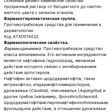
Основные физико-химические свойства:
прозрачный раствор от бесцветного до светло-
желтого цвета с запахом этанола.
Фармакотерапевтическая группа.
Противогрибковые средства для применения в
дерматологии.
Код АТХD01AE22.
Фармакологические свойства.
Фармакодинамика
.
Противогрибковое средство
класса аллиламинов. Его активным ингредиентом
является нафтифина гидрохлорид, механизм
действия которого связан с ингибированием
действия эргостерола.
Нафтифин активен щододерматофітів, таких
яктрихофітон, епідермофітонімікроспорум,
дрожжевых (
Candida
), плесневелых (
Aspergillus
) и
других грибов (например,
Sporothrix
Schenckii
).
Щододерматофітівіаспергілнафтифін
in
vitro
оказывает
фунгицидное действие, в отношении дрожжевых