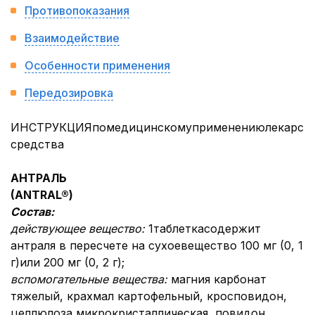
Противопоказания
Взаимодействие
Особенности применения
Передозировка
ИНСТРУКЦИЯпомедицинскомуприменениюлекарств
средства
АНТРАЛЬ
(
ANTRAL
®
)
Состав:
действующее вещество:
1таблеткасодержит
антраля в пересчете на сухоевещество 100 мг (0, 1
г)или 200 мг (0, 2 г);
вспомогательные вещества:
магния карбонат
тяжелый, крахмал картофельный, кросповидон,
целлюлоза микрокристаллическая, повидон,