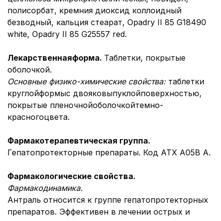
полисорбат, кремния диоксид коллоидный
безводный, кальция стеарат, Opadry II 85 G18490
white, Opadry II 85 G25557 red.
Лекарственная
форма.
Таблетки, покрытые
оболочкой.
Основные физико-химические свойства:
таблетки
круглойформыс двояковыпуклойповерхностью,
покрытые пленочнойоболочкойтемно-
красногоцвета.
Фармакотерапевтичеcкая группа.
Гепатопротекторные препараты. Код АТХ А05В А.
Фармакологические свойства.
Фармакодинамика.
Антраль относится к группе гепатопротекторных
препаратов. Эффективен в лечении острых и