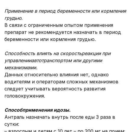
Применение в период беременности или кормления
грудью.
В связи с ограниченным опытом применения
препарат не рекомендуется назначать в период
беременности или кормления грудью.
Способность влиять
на
скорость
реакции при
управлении
автотранспортом
или
другими
механизмами
.
Данных относительно влияния нет, однако
водителям и операторам сложных механизмов
следует учитывать вероятность развития
головокружения.
Способ
применения
и
дозы
.
Антраль назначать внутрь после еды 3 раза в
сутки:
– взрослым и детям с 10 лет – по 200 мг на прием;