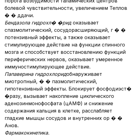
порога возбудимости таламических центров
болевой чувствительности, увеличением Теплов
� � ддачи.
Бендазола гидрохл� �рид
оказывает
спазмолитический, сосудорасширяющий, г � �
потензивный эффекты, а также оказывает
стимулирующее действие на функции спинного
мозга и способствует восстановлению функций
периферических нервов, оказывает умеренное
иммуностимулирующее действие.
Папаверина гидрохлорид
обнаруживает
миотропный, � � пазмолитический,
гипотензивный эффекты. Блокирует фосфодиэст�
�разу, вызывает накопление циклического
аденозинмонофосфата (цАМФ) и снижение
содержания кальция в клетке, расслабляет
гладкие мышцы сосудов и внутренних ор � �
Анов.
Фармакокинетика.