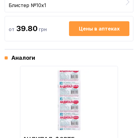
Блистер №10x1
39.80
Цены в аптеках
от
грн
Аналоги