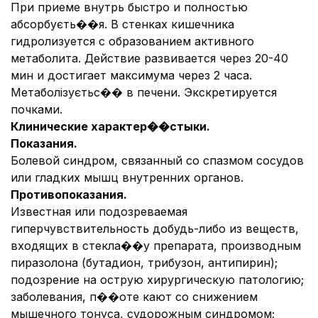
При приеме внутрь быстро и полностью
абсорбуєть��я. В стенках кишечника
гидролизуется с образованием активного
метаболита. Действие развивается через 20-40
мин и достигает максимума через 2 часа.
Метаболізуєтьс�� в печени. Экскретируется
почками.
Клинические характер��стыки.
Показания.
Болевой синдром, связанный со спазмом сосудов
или гладких мышц внутренних органов.
Противопоказания.
Известная или подозреваемая
гиперчувствительность добудь-либо из веществ,
входящих в стекла��у препарата, производным
пиразолона (бутадион, трибузон, антипирин);
подозрение на острую хирургическую патологию;
заболевания, п��оте кают со снижением
мышечного тонуса, судорожным синдромом;