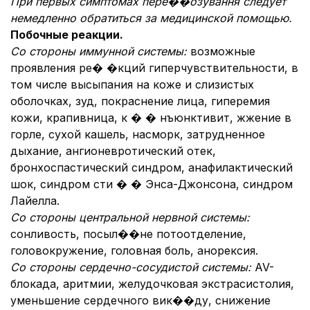
При первых симптомах пере��озування следует
немедленно обратиться за медицинской помощью.
Побочные реакции.
Со стороны иммунной системы:
возможные
проявления ре� �кций гиперчувствительности, в
том числе высыпания на коже и слизистых
оболочках, зуд, покраснение лица, гиперемия
кожи, крапивница, к � � нъюнктивит, жжение в
горле, сухой кашель, насморк, затрудненное
дыхание, ангионевротический отек,
бронхоспастический синдром, анафилактический
шок, синдром сти � � Энса-Джонсона, синдром
Лайелла.
Со стороны центральной нервной системы:
сонливость, посыл��не потоотделение,
головокружение, головная боль, анорексия.
Со стороны сердечно-сосудистой системы:
AV-
блокада, аритмии, желудочковая экстрасистолия,
уменьшение сердечного вик��ду, снижение