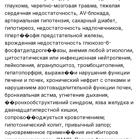
глаукома, черепно-мозговая травма, тяжелая
сердечная недостаточность, AV-блокада,
артериальная гипотензия, сахарный диабет,
гипотиреоз, недостаточность надпочечников,
гіперт��офія предстательной железы,
врожденная недостаточность глюкозо-6-
фосфатдегідроге��азы, анемия любой этиологии,
цитостатическая или инфекционная нейтропения,
лейкопения, агранулоцитоз, тромбоцитопения,
гепатопорфірія, выраже��и нарушения функции
печени и почек, хронический нефрит с отеками и
нарушением азотовыделительной функции почек,
бронхиальная астма, угнетение дыхания,
��ронхообструктивний синдром, язва желудка и
двенадцатиперстной кишки,
сопрово��оджується кровотечением;
гипотонический колит, привычный запор;
одновременное примен��ния ингибиторов