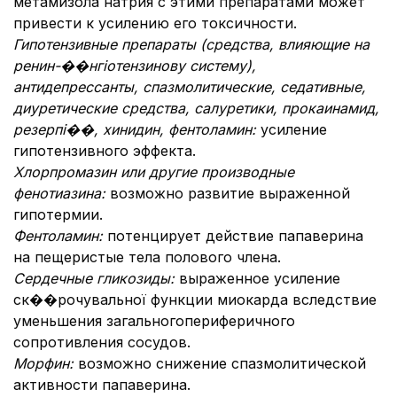
метамизола натрия с этими препаратами может
привести к усилению его токсичности.
Гипотензивные препараты (средства, влияющие на
ренин-��нгіотензинову систему),
антидепрессанты,
спазмолитические, седативные,
диуретические средства, салуретики, прокаинамид,
резерпі��, хинидин,
фентоламин:
усиление
гипотензивного эффекта.
Хлорпромазин или другие производные
фенотиазина:
возможно развитие выраженной
гипотермии.
Фентоламин:
потенцирует действие папаверина
на пещеристые тела полового члена.
Сердечные гликозиды:
выраженное усиление
ск��рочувальної функции миокарда вследствие
уменьшения загальногопериферичного
сопротивления сосудов.
Морфин:
возможно снижение спазмолитической
активности папаверина.