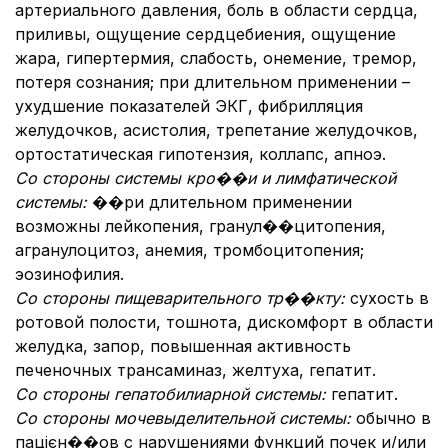
артериального давления, боль в области сердца,
приливы, ощущение сердцебиения, ощущение
жара, гипертермия, слабость, онемение, тремор,
потеря сознания; при длительном применении –
ухудшение показателей ЭКГ, фибрилляция
желудочков, асистолия, трепетание желудочков,
ортостатическая гипотензия, коллапс, апноэ.
Со стороны системы кро��и и лимфатической
системы:
��ри длительном применении
возможны лейкопения, гранул��цитопения,
агранулоцитоз, анемия, тромбоцитопения;
эозинофилия.
Со стороны пищеварительного тр��кту:
сухость в
ротовой полости, тошнота, дискомфорт в области
желудка, запор, повышенная активность
печеночных трансаминаз, желтуха, гепатит.
Со стороны гепатобилиарной системы:
гепатит.
Со стороны мочевыделительной системы:
обычно в
пацієн��ов с нарушениями функций почек и/или