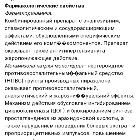
Фармакологические свойства.
Фармакодинамика.
Комбинированный препарат с аналгезивним,
спазмолитическим и сосудорасширяющим
эффектами, обусловленными специфическим
действием его комп��компонентов. Препарат
оказывает также антигипертензивнута
жаропонижающее действие
.
Метамизола натрия
моногидрат
– нестероидное
противовоспалительным��альный средство
(НПВС) группы производных пиразолона,
оказывает противовоспалительный,
анальгетический и жарозни��увальний эффекты.
Механизм действия обусловлен ингибированием
циклооксигеназы (ЦОГ) и блокированием синтеза
простагландинов из арахидоновой кислоты, а
также нарушением проведения болевых экстра - и
проприорецептивных импульсов, повышением