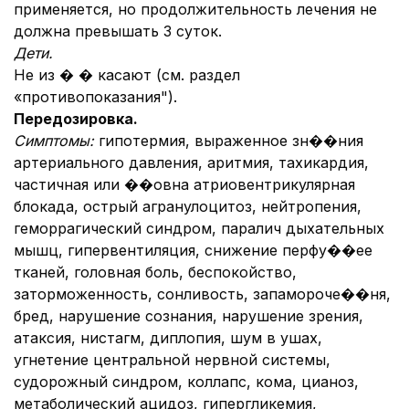
применяется, но продолжительность лечения не
должна превышать 3 суток.
Дети.
Не из � � касают (см. раздел
«противопоказания").
Передозировка.
Симптомы:
гипотермия, выраженное зн��ния
артериального давления, аритмия, тахикардия,
частичная или ��овна атриовентрикулярная
блокада, острый агранулоцитоз, нейтропения,
геморрагический синдром, паралич дыхательных
мышц, гипервентиляция, снижение перфу��ее
тканей, головная боль, беспокойство,
заторможенность, сонливость, запамороче��ня,
бред, нарушение сознания, нарушение зрения,
атаксия, нистагм, диплопия, шум в ушах,
угнетение центральной нервной системы,
судорожный синдром, коллапс, кома, цианоз,
метаболический ацидоз, гипергликемия,