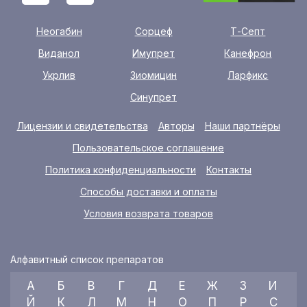
Неогабин
Сорцеф
Т-Септ
Виданол
Имупрет
Канефрон
Укрлив
Зиомицин
Ларфикс
Синупрет
Лицензии и свидетельства
Авторы
Наши партнёры
Пользовательское соглашение
Политика конфиденциальности
Контакты
Способы доставки и оплаты
Условия возврата товаров
Алфавитный список препаратов
А
Б
В
Г
Д
Е
Ж
З
И
Й
К
Л
М
Н
О
П
Р
С