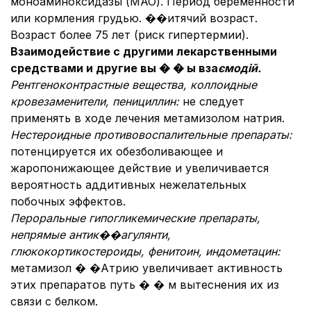
моноаминоксидазы (МАО). Период беременности
или кормления грудью. ��итячий возраст.
Возраст более 75 лет (риск гипертермии).
Взаимодействие с другими лекарственными
средствами и другие вы � � ы вза
ємодій.
Рентгеноконтрастные вещества, коллоидные
кровезаменители, пенициллин:
не следует
применять в ходе лечения метамизолом натрия.
Нестероидные противовоспалительные препараты:
потенцируется их обезболивающее и
жаропонижающее действие и увеличивается
вероятность аддитивных нежелательных
побочных эффектов.
Пероральные гипогликемические препараты,
непрямые антик��агулянти,
глюкокортикостероиды, фенитоин, индометацин:
метамизол � �Атрию увеличивает активность
этих препаратов путь � � м вытеснения их из
связи с белком.