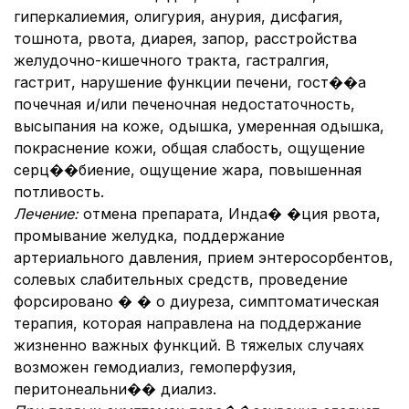
гиперкалиемия, олигурия, анурия, дисфагия,
тошнота, рвота, диарея, запор, расстройства
желудочно-кишечного тракта, гастралгия,
гастрит, нарушение функции печени, гост��а
почечная и/или печеночная недостаточность,
высыпания на коже, одышка, умеренная одышка,
покраснение кожи, общая слабость, ощущение
серц��биение, ощущение жара, повышенная
потливость.
Лечение:
отмена препарата, Инда� �ция рвота,
промывание желудка, поддержание
артериального давления, прием энтеросорбентов,
солевых слабительных средств, проведение
форсировано � � о диуреза, симптоматическая
терапия, которая направлена на поддержание
жизненно важных функций. В тяжелых случаях
возможен гемодиализ, гемоперфузия,
перитонеальни�� диализ.