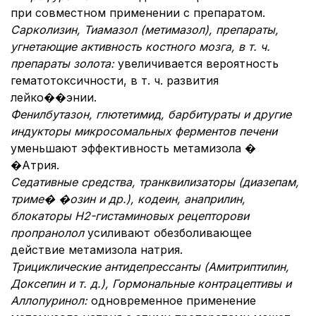
при совместном применении с препаратом.
Сарколизин, Тиамазол (метимазол), препараты,
угнетающие активность костного мозга, в т. ч.
препараты золота:
увеличивается вероятность
гематотоксичности, в т. ч. развития
лейко��энии.
Фенилбутазон, глютетимид, барбитураты и другие
индукторы микросомальных ферментов печени
уменьшают эффективность метамизола �
�Атрия.
Седативные средства, транквилизаторы (диазепам,
триме� �озин и др.), кодеин, анаприлин,
блокаторы Н2-гистаминовых рецепторов
и
пропранолол
усиливают обезболивающее
действие метамизола натрия.
Трициклические антидепрессанты (Амитриптилин,
Доксепин и т. д.), Гормональные контрацептивы и
Аллопуринол:
одновременное применение