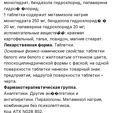
моногидрат, бендазола гидрохлорид, папаверина
гидро� �лорид;
1 таблетка содержит метамизола натрия
моногидрата 250 мг, бендазола гидрохлорид� �
20 мг, папаверина гидрохлорида 20 мг;
вспомогательные веществ��:
крахмал
картофельный, тальк, повидон, магния стеарат.
Лекарственная форма.
Таблетки.
Основные физико-химические свойства:
таблетки
белого или белого с желтоватым оттенком цвета,
плоскоцилиндрической формы с фаской; на одной
поверхности таблетки нанесен товарный знак
предприятия, надругой поверхности таблетки –
черта.
Фармакотерапевтическая группа.
Аналгетики. Другие ан��лгетики и
антипиретики. Пиразолоны. Метамизол натрия,
комбинации без психолептиков.
Код АТХ N02В В52.