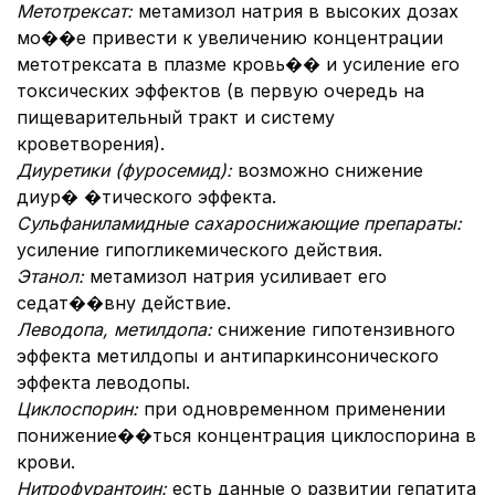
Метотрексат:
метамизол натрия в высоких дозах
мо��е привести к увеличению концентрации
метотрексата в плазме кровь�� и усиление его
токсических эффектов (в первую очередь на
пищеварительный тракт и систему
кроветворения).
Диуретики (фуросемид):
возможно снижение
диур� �тического эффекта.
Сульфаниламидные сахароснижающие препараты:
усиление гипогликемического действия.
Этанол:
метамизол натрия усиливает его
седат��вну действие.
Леводопа, метилдопа:
снижение гипотензивного
эффекта метилдопы и антипаркинсонического
эффекта леводопы.
Циклоспорин:
при одновременном применении
понижение��ться концентрация циклоспорина в
крови.
Нитрофурантоин:
есть данные о развитии гепатита