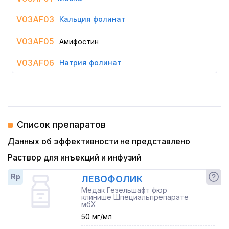
V03AF03
Кальция фолинат
V03AF05
Амифостин
V03AF06
Натрия фолинат
Список препаратов
Данных об эффективности не представлено
Раствор для инъекций и инфузий
Rp
ЛЕВОФОЛИК
Медак Гезельшафт фюр
клинише Шпециальпрепарате
мбХ
50 мг/мл