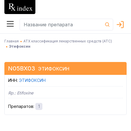
Главная
АТХ классификация лекарственных средств (АТC)
Этифоксин
N05BX03
ЭТИФОКСИН
ИНН
:
ЭТИФОКСИН
Rp.:
Etifoxine
Препаратов
:
1