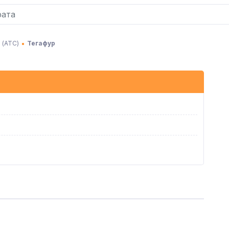
 (АТC)
Тегафур