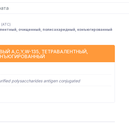
 (АТC)
валентный, очищенный, полисахаридный, конъюгированный
ЫЙ A,C,Y,W-135, ТЕТРАВАЛЕНТНЫЙ,
ОНЪЮГИРОВАННЫЙ
rified polysaccharides antigen conjugated