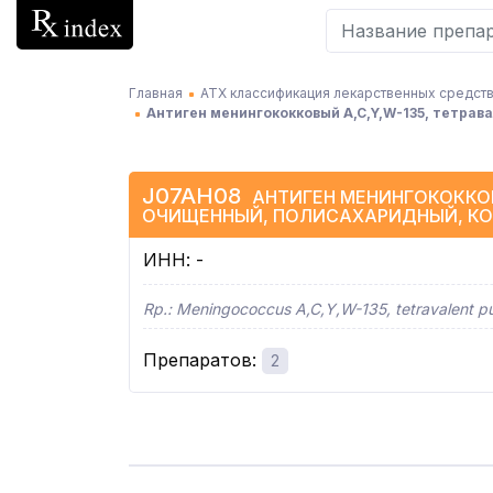
Главная
АТХ классификация лекарственных средств
Антиген менингококковый A,C,Y,W-135, тетра
J07AH08
АНТИГЕН МЕНИНГОКОККОВ
ОЧИЩЕННЫЙ, ПОЛИСАХАРИДНЫЙ, К
ИНН
:
-
Rp.:
Meningococcus A,C,Y,W-135, tetravalent pu
Препаратов
:
2