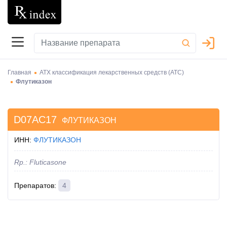
Главная
АТХ классификация лекарственных средств (АТC)
Флутиказон
D07AC17
ФЛУТИКАЗОН
ИНН
:
ФЛУТИКАЗОН
Rp.:
Fluticasone
Препаратов
:
4