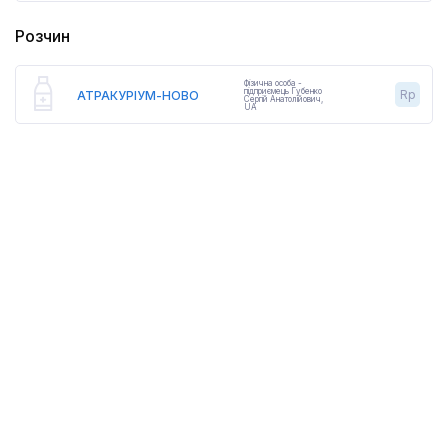
Розчин
Фізична особа -
підприємець Губенко
Rp
АТРАКУРІУМ-НОВО
Сергій Анатолійович
,
UA