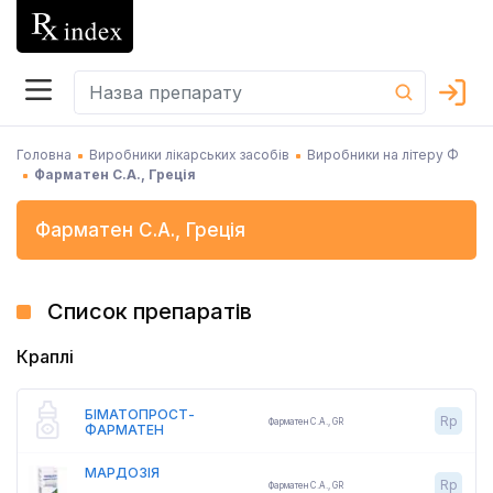
Головна
Виробники лікарських засобів
Виробники на літеру Ф
Фарматен С.А., Греція
Фарматен С.А.
,
Греція
Список препаратів
Краплі
БІМАТОПРОСТ-
Rp
Фарматен С.А.
,
GR
ФАРМАТЕН
МАРДОЗІЯ
Rp
Фарматен С.А.
,
GR