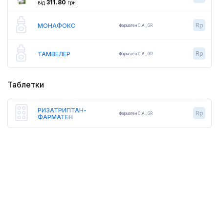
311.80
від
грн
Rp
МОНАФОКС
Фарматен С.А.
,
GR
Rp
ТАМВЕЛЕР
Фарматен С.А.
,
GR
Таблетки
РИЗАТРИПТАН-
Rp
Фарматен С.А.
,
GR
ФАРМАТЕН