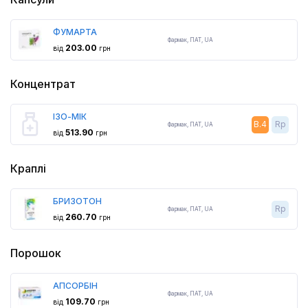
ФУМАРТА
Фармак
,
ПАТ,
UA
203.00
від
грн
Концентрат
ІЗО-МІК
B.4
Rp
Фармак
,
ПАТ,
UA
513.90
від
грн
Краплі
БРИЗОТОН
Rp
Фармак
,
ПАТ,
UA
260.70
від
грн
Порошок
АПСОРБІН
Фармак
,
ПАТ,
UA
109.70
від
грн