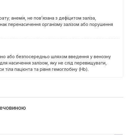
ту; анемія, не пов’язана з дефіцитом заліза,
знак перенасичення організму залізом або порушення
инно або безпосередньо шляхом введення у венозну
 для насичення залізом, яку не слід перевищувати,
 тіла пацієнта та рівня гемоглобіну (Hb).
речовиною