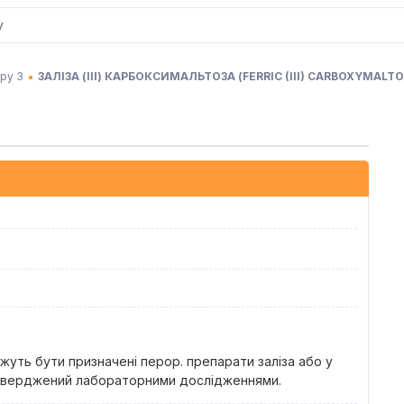
ру З
ЗАЛІЗА (ІІІ) КАРБОКСИМАЛЬТОЗА
(
FERRIC (III) CARBOXYMALT
можуть бути призначені перор. препарати заліза або у
підтверджений лабораторними дослідженнями.