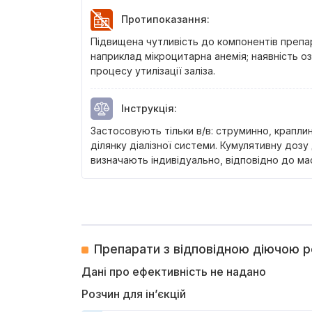
Протипоказання
:
Підвищена чутливість до компонентів препара
наприклад мікроцитарна анемія; наявність о
процесу утилізації заліза.
Інструкція
:
Застосовують тільки в/в: струминно, крапл
ділянку діалізної системи. Кумулятивну дозу
визначають індивідуально, відповідно до маси
Препарати з відповідною діючою 
Дані про ефективність не надано
Розчин для ін’єкцій