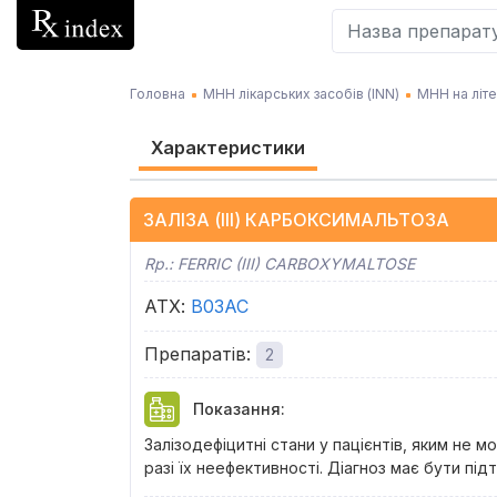
Головна
МНН лікарських засобів (INN)
МНН на літе
Характеристики
ЗАЛІЗА (ІІІ) КАРБОКСИМАЛЬТОЗА
Rp.:
FERRIC (III) CARBOXYMALTOSE
АТХ
:
B03AC
Препаратів
:
2
Показання
:
Залізодефіцитні стани у пацієнтів, яким не 
разі їх неефективності. Діагноз має бути 