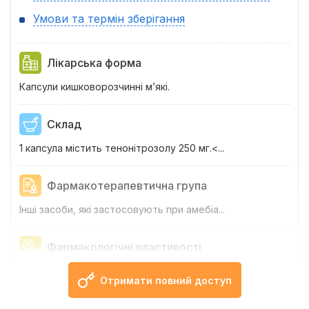
Умови та термін зберігання
Лікарська форма
Капсули кишковорозчинні м’які.
Склад
1 капсула містить тенонітрозолу 250 мг.<...
Фармакотерапевтична група
Інші засоби, які застосовують при амебіа...
Фармакологічні властивості
Фармако...
Отримати повний доступ
Показання