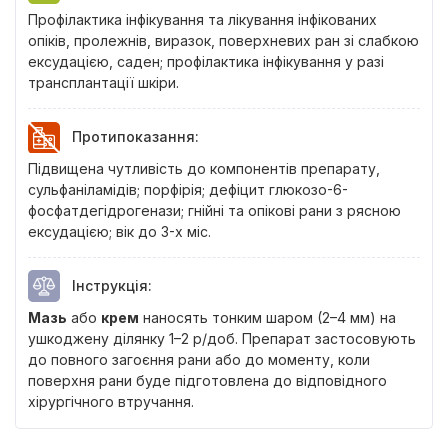
Профілактика інфікування та лікування інфікованих
опіків, пролежнів, виразок, поверхневих ран зі слабкою
ексудацією, саден; профілактика інфікування у разі
трансплантації шкіри.
Протипоказання
:
Підвищена чутливість до компонентів препарату,
сульфаніламідів; порфірія; дефіцит глюкозо-6-
фосфатдегідрогенази; гнійні та опікові рани з рясною
ексудацією; вік до 3-х міс.
Інструкція
:
Мазь
або
крем
наносять тонким шаром (2–4 мм) на
ушкоджену ділянку 1–2 р/доб. Препарат застосовують
до повного загоєння рани або до моменту, коли
поверхня рани буде підготовлена до відповідного
хірургічного втручання.