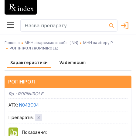
Головна
МНН лікарських засобів (INN)
МНН на літеру Р
РОПІНІРОЛ
(
ROPINIROLE
)
Характеристики
Vademecum
РОПІНІРОЛ
Rp.:
ROPINIROLE
АТХ
:
N04BC04
Препаратів
:
3
Показання
: