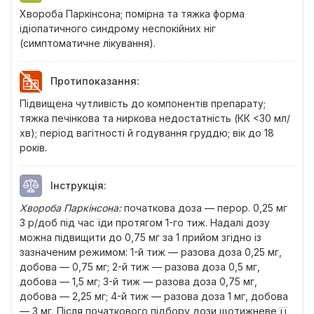
Хвороба Паркінсона; помірна та тяжка форма
ідіопатичного синдрому неспокійних ніг
(симптоматичне лікування).
Протипоказання
:
Підвищена чутливість до компонентів препарату;
тяжка печінкова та ниркова недостатність (КК <30 мл/
хв); період вагітності й годування груддю; вік до 18
років.
Інструкція
:
Хвороба Паркінсона:
початкова доза — перор. 0,25 мг
3 р/доб під час їди протягом 1-го тиж. Надалі дозу
можна підвищити до 0,75 мг за 1 прийом згідно із
зазначеним режимом: 1-й тиж — разова доза 0,25 мг,
добова — 0,75 мг; 2-й тиж — разова доза 0,5 мг,
добова — 1,5 мг; 3-й тиж — разова доза 0,75 мг,
добова — 2,25 мг; 4-й тиж — разова доза 1 мг, добова
— 3 мг. Після початкового підбору дози щотижневе її