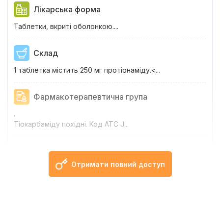
Лікарська форма
Таблетки, вкриті оболонкою.
...
Склад
1 таблетка містить 250 мг протіонаміду.<...
Фармакотерапевтична група
.
Тіокарбаміду похідні. Код АТС J...
Фармакологічні властивості
Отримати повний доступ
Фармако...
Показання
Лікування у складі комбінованої терапі...