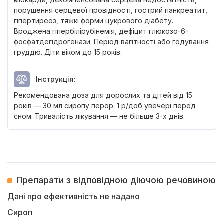
порушення серцевої провідності, гострий панкреатит,
гіпертиреоз, тяжкі форми цукрового діабету.
Вроджена гіпербілірубінемія, дефіцит глюкозо-6-
фосфатдегідрогенази. Період вагітності або годування
груддю. Діти віком до 15 років.
Інструкція
:
Рекомендована доза для дорослих та дітей від 15
років — 30 мл сиропу перор. 1 р/доб увечері перед
сном. Тривалість лікування — не більше 3-х днів.
Препарати з відповідною діючою речовиною
Дані про ефективність не надано
Сироп