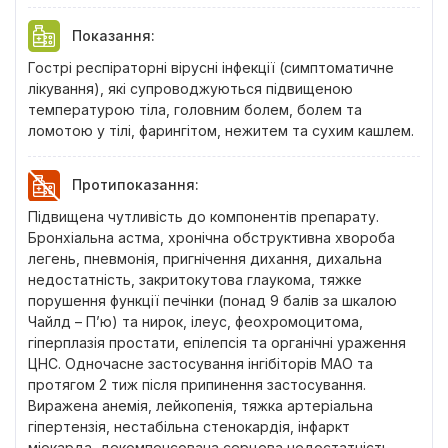
Показання
:
Гострі респіраторні вірусні інфекції (симптоматичне
лікування), які супроводжуються підвищеною
температурою тіла, головним болем, болем та
ломотою у тілі, фарингітом, нежитем та сухим кашлем.
Протипоказання
:
Підвищена чутливість до компонентів препарату.
Бронхіальна астма, хронічна обструктивна хвороба
легень, пневмонія, пригнічення дихання, дихальна
недостатність, закритокутова глаукома, тяжке
порушення функції печінки (понад 9 балів за шкалою
Чайлд – П’ю) та нирок, ілеус, феохромоцитома,
гіперплазія простати, епілепсія та органічні ураження
ЦНС. Одночасне застосування інгібіторів МАО та
протягом 2 тиж після припинення застосування.
Виражена анемія, лейкопенія, тяжка артеріальна
гіпертензія, нестабільна стенокардія, інфаркт
міокарда, декомпенсована серцева недостатність,