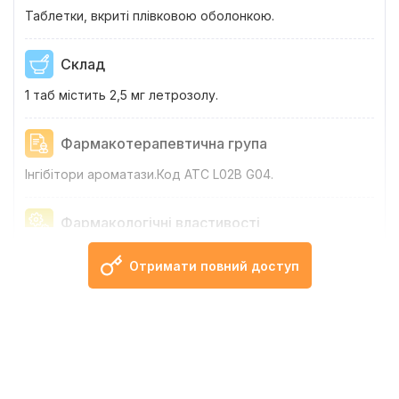
Таблетки, вкриті плівковою оболонкою.
Склад
1 таб містить 2,5 мг летрозолу.
Фармакотерапевтична група
Інгібітори ароматази.Код АТС L02B G04.
Фармакологічні властивості
Фармако...
Отримати повний доступ
Показання
FDA