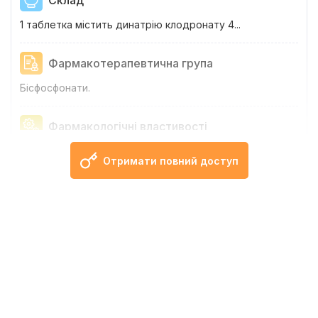
Склад
1 таблетка містить динатрію клодронату 4...
Фармакотерапевтична група
Бісфосфонати.
Фармакологічні властивості
Фармако...
Отримати повний доступ
Показання
Таблетки,...
Протипоказання
Підвищена чутливість до клодронової ки...