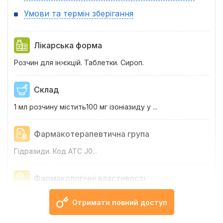
Умови та термін зберігання
Лікарська форма
Розчин для ін›єкцій. Таблетки. Сироп.
Склад
1 мл розчину містить100 мг ізоніазиду у ...
Фармакотерапевтична група
Гідразиди. Код АТС
J
0...
Фармакологічні властивості
.
Отримати повний доступ
Показання