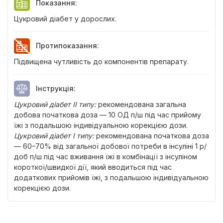
Показання
:
Цукровий діабет у дорослих.
Протипоказання
:
Підвищена чутливість до компонентів препарату.
Інструкція
:
Цукровий діабет ІІ типу
:
рекомендована загальна
добова початкова доза — 10 ОД п/ш під час прийому
їжі з подальшою індивідуальною корекцією дози.
Цукровий діабет І типу
:
рекомендована початкова доза
— 60–70% від загальної добової потреби в інсуліні 1 р/
доб п/ш під час вживання їжі в комбінації з інсуліном
короткої/швидкої дії, який вводиться під час
додаткових прийомів їжі, з подальшою індивідуальною
корекцією дози.