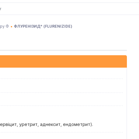
еру Ф
ФЛУРЕНІЗИД*
(
FLURENIZIDE
)
цервіцит, уретрит, аднексит, ендометрит).