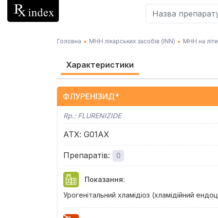
Головна
МНН лікарських засобів (INN)
МНН на літ
Характеристики
ФЛУРЕНІЗИД*
Rp.:
FLURENIZIDE
АТХ
:
G01AX
Препаратів
:
0
Показання
:
Урогенітальний хламідіоз (хламідійний ендо