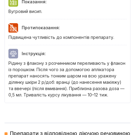
Показання
:
Вугровий висип.
Протипоказання
:
Підвищена чутливість до компонентів препарату.
Інструкція
:
Рідину з флакону з розчинником переливають у флакон
із порошком. Після чого за допомогою аплікатора
препарат наносять тонким шаром на всю уражену
ділянку шкіри 2 р/доб: вранці (до нанесення макіяжу)
та ввечері (після вмивання). Приблизна разова доза —
0,5 мл. Тривалість курсу лікування — 10–12 тиж.
Препарати з відповідною діючою речовиною