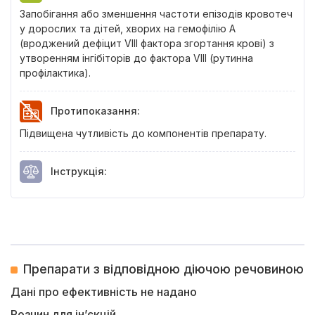
Запобігання або зменшення частоти епізодів кровотеч
у дорослих та дітей, хворих на гемофілію А
(вроджений дефіцит VIII фактора згортання крові) з
утворенням інгібіторів до фактора VIII (рутинна
профілактика).
Протипоказання
:
Підвищена чутливість до компонентів препарату.
Інструкція
:
Препарати з відповідною діючою речовиною
Дані про ефективність не надано
Розчин для ін’єкцій