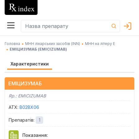
Головна
МНН лікарських засобів (INN)
МНН на літеру Е
ЕМІЦИЗУМАБ
(
EMICIZUMAB
)
Характеристики
ЕМІЦИЗУМАБ
Rp.:
EMICIZUMAB
АТХ
:
B02BX06
Препаратів
:
1
Показання
: