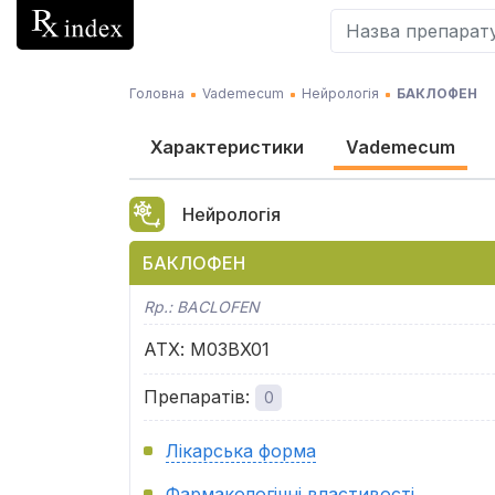
Головна
Vademecum
Нейрологія
БАКЛОФЕН
Характеристики
Vademecum
Нейрологія
БАКЛОФЕН
Rp.:
BACLOFEN
АТХ
:
M03BX01
Препаратів
:
0
Лікарська форма
Фармакологічні властивості