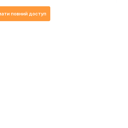
ати повний доступ
у або ...
ісля раптовог...
загострення п...