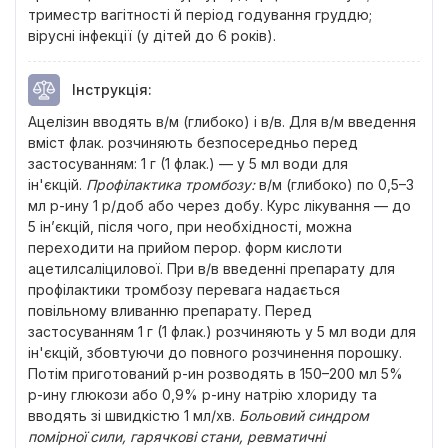
триместр вагітності й період годування груддю;
вірусні інфекції (у дітей до 6 років).
Інструкція
:
Ацелізин вводять в/м (глибоко) і в/в. Для в/м введення
вміст флак. розчиняють безпосередньо перед
застосуванням: 1 г (1 флак.) — у 5 мл води для
ін'єкцій.
Профілактика тромбозу
:
в/м (глибоко) по 0,5–3
мл р-ину 1 р/доб або через добу. Курс лікування — до
5 ін’єкцій, після чого, при необхідності, можна
переходити на прийом перор. форм кислоти
ацетилсаліцилової. При в/в введенні препарату для
профілактики тромбозу перевага надається
повільному вливанню препарату. Перед
застосуванням 1 г (1 флак.) розчиняють у 5 мл води для
ін'єкцій, збовтуючи до повного розчинення порошку.
Потім приготований р-ин розводять в 150–200 мл 5%
р-ину глюкози або 0,9% р-ину натрію хлориду та
вводять зі швидкістю 1 мл/хв.
Больовий синдром
помірної сили, гарячкові стани, ревматичні