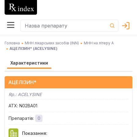
Головна
МНН лікарських засобів (INN)
МНН на літеру А
АЦЕЛІЗИН*
(
ACELYSINE
)
Характеристики
АЦЕЛІЗИН*
Rp.:
ACELYSINE
АТХ
:
N02BA01
Препаратів
:
0
Показання
: