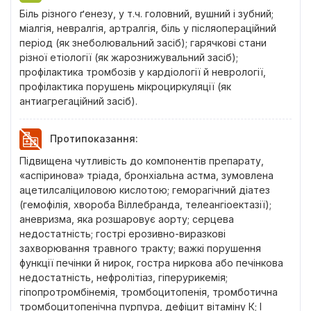
Біль різного ґенезу, у т.ч. головний, вушний і зубний;
міалгія, невралгія, артралгія, біль у післяопераційний
період (як знеболювальний засіб); гарячкові стани
різної етіології (як жарознижувальний засіб);
профілактика тромбозів у кардіології й неврології,
профілактика порушень мікроциркуляції (як
антиагрегаційний засіб).
Протипоказання
:
Підвищена чутливість до компонентів препарату,
«аспіринова» тріада, бронхіальна астма, зумовлена
ацетилсаліциловою кислотою; геморагічний діатез
(гемофілія, хвороба Віллебранда, телеангіоектазії);
аневризма, яка розшаровує аорту; серцева
недостатність; гострі ерозивно-виразкові
захворювання травного тракту; важкі порушення
функції печінки й нирок, гостра ниркова або печінкова
недостатність, нефролітіаз, гіперурикемія;
гіпопротромбінемія, тромбоцитопенія, тромботична
тромбоцитопенічна пурпура, дефіцит вітаміну К; І