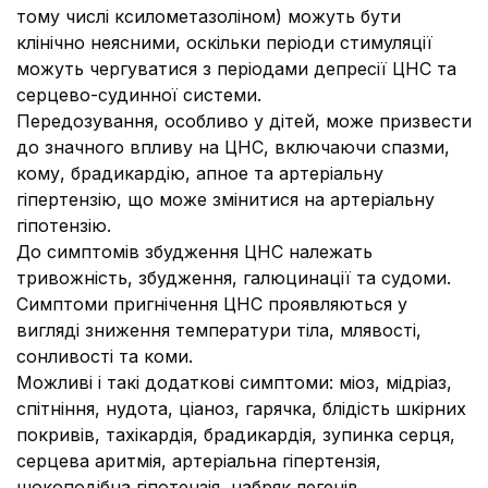
тому числі ксилометазоліном) можуть бути
клінічно неясними, оскільки періоди стимуляції
можуть чергуватися з періодами депресії ЦНС та
серцево-судинної системи.
Передозування, особливо у дітей, може призвести
до значного впливу на ЦНС, включаючи спазми,
кому, брадикардію, апное та артеріальну
гіпертензію, що може змінитися на артеріальну
гіпотензію.
До симптомів збудження ЦНС належать
тривожність, збудження, галюцинації та судоми.
Симптоми пригнічення ЦНС проявляються у
вигляді зниження температури тіла, млявості,
сонливості та коми.
Можливі і такі додаткові симптоми: міоз, мідріаз,
спітніння, нудота, ціаноз, гарячка, блідість шкірних
покривів, тахікардія, брадикардія, зупинка серця,
серцева аритмія, артеріальна гіпертензія,
шокоподібна гіпотензія, набряк легенів,