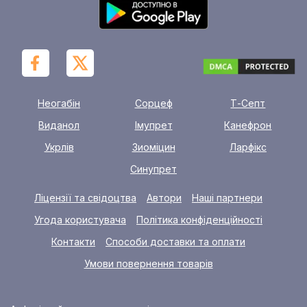
Неогабін
Сорцеф
Т-Септ
Виданол
Імупрет
Канефрон
Укрлів
Зиоміцин
Ларфікс
Синупрет
Ліцензії та свідоцтва
Автори
Наші партнери
Угода користувача
Політика конфіденційності
Контакти
Способи доставки та оплати
Умови повернення товарів