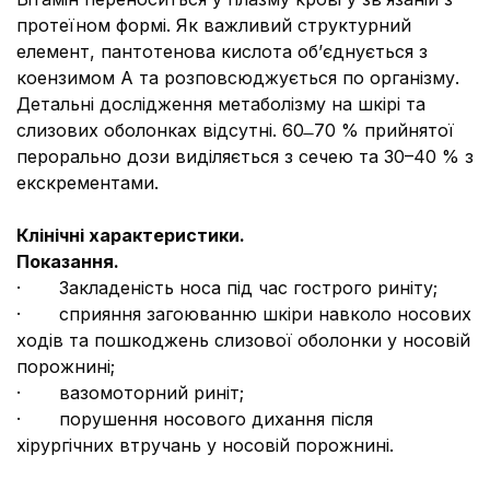
протеїном формі. Як важливий структурний
елемент, пантотенова кислота об’єднується з
коензимом А та розповсюджується по організму.
Детальні дослідження метаболізму на шкірі та
слизових оболонках відсутні. 60 ̶ 70 % прийнятої
перорально дози виділяється з сечею та 30–40 % з
екскрементами.
Клінічні характеристики.
Показання.
· Закладеність носа під час гострого риніту;
· сприяння загоюванню шкіри навколо носових
ходів та пошкоджень слизової оболонки у носовій
порожнині;
· вазомоторний риніт;
· порушення носового дихання після
хірургічних втручань у носовій порожнині.