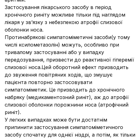
Застосування лікарського засобу в період
хронічного риніту можливе тільки під наглядом
лікаря у зв’язку з небезпекою атрофії слизової
оболонки носа.
Протинабрякові симпатоміметичні засоби(у тому
числі ксилометазолін) можуть, особливо при
тривалому застосуванні або у випадку
передозування, призвести до реактивної гіперемії
слизової носа.Цей оборотний ефект призводить
до звуження повітряних ходів, що змушує
пацієнта повторно застосовувати
симпатоміметик. Це призводить до хронічного
набряку (медикаментозний риніт), аж до атрофії
слизової оболонки порожнини носа (атрофічний
риніт).
У легких випадках може бути достатнім
припинити застосування симпатоміметичного
засобу спочатку для однієї ніздрі, а потім, як тільки