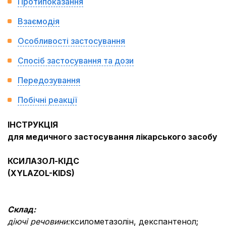
Протипоказання
Взаємодія
Особливості застосування
Спосіб застосування та дози
Передозування
Побічні реакції
ІНСТРУКЦІЯ
для медичного застосування лікарського засобу
КСИЛАЗОЛ-КІДС
(
XYLAZOL-KIDS
)
Склад:
діючі речовини:
ксилометазолін, декспантенол;