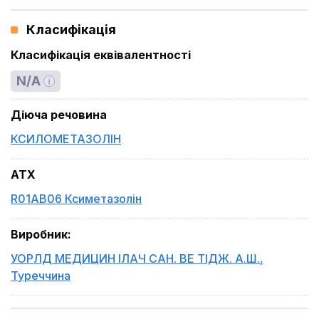
Класифікація
Класифікація еквівалентності
N/A
Діюча речовина
КСИЛОМЕТАЗОЛІН
ATX
R01AB06 Ксиметазолін
Виробник
:
УОРЛД МЕДИЦИН ІЛАЧ САН. ВЕ ТІДЖ. А.Ш.
,
Туреччина