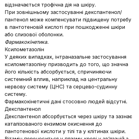
відзначається трофічна дія на шкіру.
При зовнішньому застосуванні декспантенол/
пантенол може компенсувати підвищену потребу
в пантотеновій кислоті при пошкодженні шкіри
або слизової оболонки.
Фармакокінетика.
Ксилометазолін
У деяких випадках, інтраназальне застосування
ксилометазоліну призводить до того, що значна
його кількість абсорбується, спричиняючи
системний вплив, наприклад на центральну
нервову систему (ЦНС) та серцево-судинну
систему.
Фармакокінетичні дані стосовно людей відсутні.
Декспантенол
Декспантенол абсорбується через шкіру та зазнає
каталізованого ензимом окиснення до
пантотенової кислоти у тілі та у клітинах шкіри.
Вітамін переноситься у плазму крові у зв’язаній з