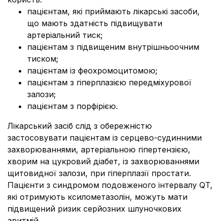
пацієнтам, які приймають лікарські засоби,
що мають здатність підвищувати
артеріальний тиск;
пацієнтам з підвищеним внутрішньоочним
тиском;
пацієнтам із феохромоцитомою;
пацієнтам з гіперплазією передміхурової
залози;
пацієнтам з порфірією.
Лікарський засіб слід з обережністю
застосовувати пацієнтам із серцево-судинними
захворюваннями, артеріальною гіпертензією,
хворим на цукровий діабет, із захворюваннями
щитовидної залози, при гіперплазії простати.
Пацієнти з синдромом подовженого інтервалу QT,
які отримують ксилометазолін, можуть мати
підвищений ризик серйозних шлуночкових
аритмій.