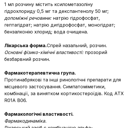
1 мл розчину містить ксилометазоліну
гідрохлориду 0,5 мг та декспантенолу 50 мг;
допоміжні речовини:
натрію гідрофосфат,
гептагідрат; натрію дигідрофосфат, моногідрат;
бензалконію хлорид; вода очищена.
Лікарська форма.
Спрей назальний, розчин.
Основні фізико-хімічні властивості:
прозорий
безбарвний розчин.
Фармакотерапевтична група.
Протинабрякові та інші ринологічні препарати для
місцевого застосування. Симпатоміметики,
комбінації, за винятком кортикостероїдів. Код АТХ
R01A B06.
Фармакологічні властивості.
Фармакодинаміка.
Лікарський засіб є комбінацією альфа-