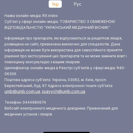
Укр
Рус
Назва онлайн-медіа: RX index
Суб‘єкт у сфері онлайн-медіа: ТОВАРИСТВО З ОБМЕЖЕНОЮ
ВІДПОВІДАЛЬНІСТЮ “УКРАЇНСЬКИЙ МЕДИЧНИЙ ВІСНИК”
Інформація про препарати, які відпускаються за рецептом лікаря,
розміщена на сайті, призначена виключно для спеціалістів. Дана
інформація не може бути використана для самостійного приняття
рішення про застосування цих препаратів та не може замінити візит і
повноцінну консультацію з вашим лікарем.
Ідентифікатор онлайн-медіа в Реєстрі суб‘єктів у сфері медіа: R40-
06306
Поштова адреса суб‘єкта: Україна, 03062, м. Київ, просп.
Берестейський, буд. 67
Адреса електронної пошти суб’єкта:
umb@umb.com.ua
ssavych@umb.com.ua
,
Телефон: 0444980674
Вебсайт електронного медичного довідника. Призначений для
медичних установ і лікарів