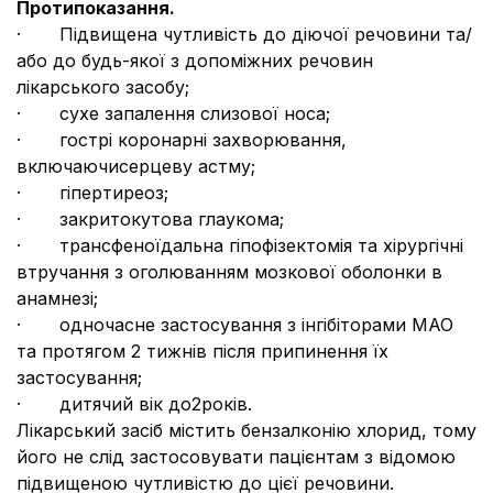
Протипоказання.
· Підвищена чутливість до діючої речовини та/
або до будь-якої з допоміжних речовин
лікарського засобу;
· сухе запалення слизової носа;
· гострі коронарні захворювання,
включаючи
серцеву астму;
· гіпертиреоз;
· закритокутова глаукома;
· трансфеноїдальна гіпофізектомія та хірургічні
втручання з оголюванням мозкової оболонки в
анамнезі;
· одночасне застосування з інгібіторами МАО
та протягом 2 тижнів після припинення їх
застосування;
· дитячий вік до2років.
Лікарський засіб містить бензалконію хлорид, тому
його не слід застосовувати пацієнтам з відомою
підвищеною чутливістю до цієї речовини.