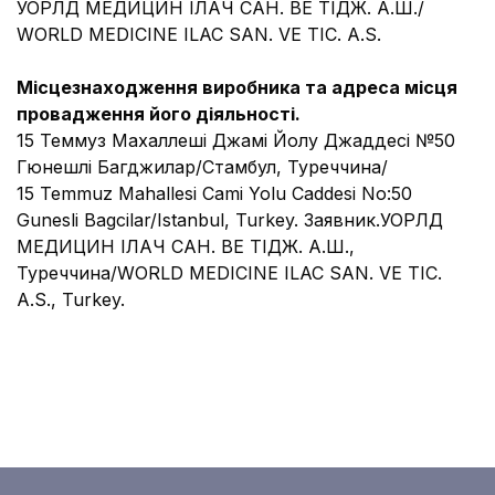
УОРЛД МЕДИЦИН ІЛАЧ САН. ВЕ ТІДЖ. A.Ш./
WORLD MEDICINE ILAC SAN. VE TIC. A.S.
Місцезнаходження виробника та адреса місця
провадження його діяльності.
15 Теммуз Махаллеші Джамі Йолу Джаддесі №50
Гюнешлі Багджилар/Стамбул, Туреччина/
15 Temmuz Mahallesi Cami Yolu Caddesi No:50
Gunesli Bagcilar/Istanbul, Turkey. Заявник.УОРЛД
МЕДИЦИН ІЛАЧ САН. ВЕ ТІДЖ. A.Ш.,
Туреччина/WORLD MEDICINE ILAC SAN. VE TIC.
A.S., Turkey.