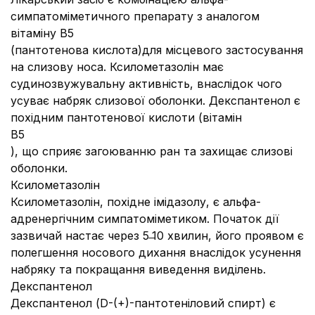
симпатоміметичного препарату з аналогом
вітаміну В5
(пантотенова кислота)для місцевого застосування
на слизову носа. Ксилометазолін має
судинозвужувальну активність, внаслідок чого
усуває набряк слизової оболонки. Декспантенол є
похідним пантотенової кислоти (вітамін
В5
), що сприяє загоюванню ран та захищає слизові
оболонки.
Ксилометазолін
Ксилометазолін, похідне імідазолу, є альфа-
адренергічним симпатоміметиком. Початок дії
зазвичай настає через 5 ̶10 хвилин, його проявом є
полегшення носового дихання внаслідок усунення
набряку та покращання виведення виділень.
Декспантенол
Декспантенол (D-(+)-пантотеніловий спирт) є