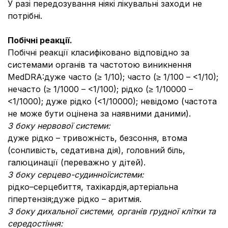
У разі передозування ніякі лікувальні заходи не
потрібні.
Побічні реакції
.
Побічні реакції класифіковано відповідно за
системами органів та частотою виникнення
MedDRA:дуже часто (≥ 1/10); часто (≥ 1/100 – <1/10);
нечасто (≥ 1/1000 – <1/100); рідко (≥ 1/10000 –
<1/1000); дуже рідко (<1/10000); невідомо (частота
не може бути оцінена за наявними даними).
З боку нервової системи
:
дуже рідко – тривожність, безсоння, втома
(сонливість, седативна дія), головний біль,
галюцинації (переважно у дітей).
З боку с
ерцево-судинн
ої
систем
и
:
рідко–серцебиття, тахікардія,артеріальна
гіпертензія;дуже рідко – аритмія.
З боку дихальної системи, органів грудної клітки та
середостіння: