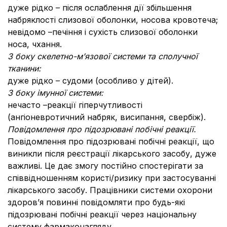
дуже рідко – після ослаблення дії збільшення
набряклості слизової оболонки, носова кровотеча;
невідомо –печіння і сухість слизової оболонки
носа, чхання.
З боку скелетно-м
’
язової системи та сполучної
тканини:
дуже рідко – судоми (особливо у дітей).
З боку імунної системи:
нечасто –реакції гіперчутливості
(ангіоневротичний набряк, висипання, свербіж).
Повідомлення про підозрювані побічні реакції.
Повідомлення про підозрювані побічні реакції, що
виникли після реєстрації лікарського засобу, дуже
важливі. Це дає змогу постійно спостерігати за
співвідношенням користі/ризику при застосуванні
лікарського засобу. Працівники системи охорони
здоров’я повинні повідомляти про будь-які
підозрювані побічні реакції через національну
систему фармаконагляду.