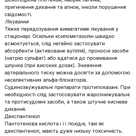
пригнічення дихання та апное, інколи порушення
свідомості.
Лікування
Тяжке передозування вимагатиме лікування у
стаціонарі. Оскільки ксилометазолін швидко
всмоктується, слід негайно застосувати
абсорбенти (активоване вугілля), проносні засоби
(натрію сульфат) або вдатися до промивання
шлунка (при високих дозах). Зниження
артеріального тиску можна досягти за допомогою
неселективних альфа-блокаторів.
Судинозвужувальні препарати протипоказані. При
необхідності слід застосовувати жарознижувальні
та протисудомні засоби, а також штучне кисневе
дихання.
Декспантенол
Пантотенова кислота і її похідні, такі як
декспантенол, мають дуже низьку токсичність.