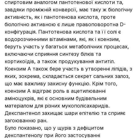
спиртовим аналогом пантотенової кислоти та,
завдяки проміжній конверсії, має таку ж біологічну
активність, як і пантотенова кислота, проте
біологічно активною є лише правоповоротна D-
конфігурація. Пантотенова кислота та її солі є
водорозчинними вітамінами, які, як і коензим,
беруть участь у багатьох метаболічних процесах,
включаючи сприяння синтезу білків та
кортикоїдів, а також продукування антитіл.
Коензим А також бере участь в утворенні ліпідів, з
яких, зокрема, складається секрет сальних залоз,
що має важливу захисну функцію. Крім того,
коензим А відіграє роль в ацетилюванні
аміноцукрів, які є основним будівельним
матеріалом для різних мукополісахаридів.
Декспантенол захищає шари епітелію та сприяє
загоюванню ран.
Було показано, що у щурів з дефіцитом
декспантенолу при його застосуванні