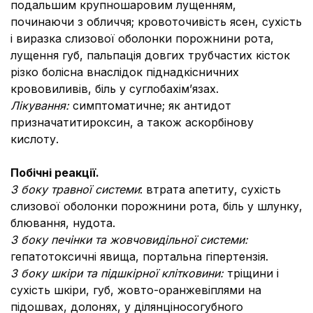
подальшим крупношаровим лущенням,
починаючи з обличчя; кровоточивість ясен, сухість
і виразка слизової оболонки порожнини рота,
лущення губ, пальпацiя довгих трубчастих кісток
різко болісна внаслідок піднадкісничних
крововиливів, бiль у суглобахiм’язах.
Лікування:
симптоматичне; як антидот
призначатитироксин, а також аскорбінову
кислоту.
Побічні реакції.
З боку травної системи
: втрата апетиту, сухість
слизової оболонки порожнини рота, біль у шлунку,
блювання, нудота.
З боку печінки та жовчовидільної системи:
гепатотоксичні явища, портальна гіпертензія.
З боку шкіри та підшкірної клітковини:
тріщини і
сухість шкіри, губ, жовто-оранжевіплями на
підошвах, долонях, у ділянціносогубного