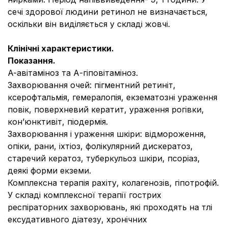
сечі здорової людини ретинол не визначається,
оскільки він виділяється у складі жовчі.
Клінічні характеристики.
Показання.
A-aвiтaмiноз та А-гіповітаміноз.
Захворювання очей: пігментний ретиніт,
ксерофтальмія, гемералопія, екзематозні ураження
повік, поверхневий кератит, ураження рогівки,
кон’юнктивіт, піодермія.
Захворювання і ураження шкіри: відмороження,
опіки, рани, іхтіоз, фолікулярний дискератоз,
старечий кератоз, туберкульоз шкіри, псоріаз,
деякі форми екземи.
Комплексна терапія рахіту, колагенозів, гіпотрофій.
У складі комплексної терапії гострих
респіраторних захворювань, які проходять на тлі
ексудативного діатезу, хронічних