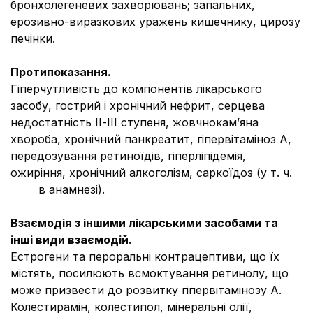
бронхолегеневих захворювань; запальних,
ерозивно-виразкових уражень кишечнику, цирозу
печінки.
Протипоказання.
Гіперчутливість до компонентів лікарського
засобу, гострий і хронічний нефрит, серцева
недостатність ІІ-ІІІ ступеня, жовчнокам’яна
хвороба, хронічний панкреатит, гіпервітаміноз А,
передозування ретиноїдів, гіперліпідемія,
ожиріння, хронічний алкоголізм, саркоїдоз (у т. ч.
в анамнезi).
Взаємодія з іншими лікарськими засобами та
інші види взаємодій.
Естрогени та пероральні контрацептиви, що їх
містять, посилюють всмоктування ретинолу, що
може призвести до розвитку гіпервітамінозу А.
Колестирамін, колестипол, мінеральні олії,