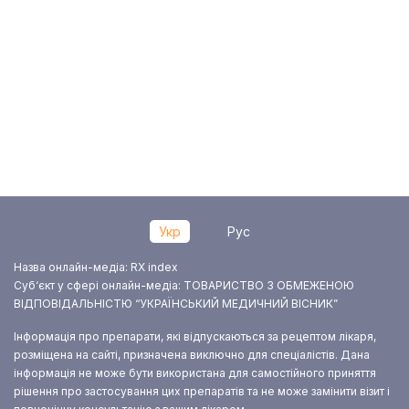
Укр
Рус
Назва онлайн-медіа: RX index
Суб‘єкт у сфері онлайн-медіа: ТОВАРИСТВО З ОБМЕЖЕНОЮ
ВІДПОВІДАЛЬНІСТЮ “УКРАЇНСЬКИЙ МЕДИЧНИЙ ВІСНИК”
Інформація про препарати, які відпускаються за рецептом лікаря,
розміщена на сайті, призначена виключно для спеціалістів. Дана
інформація не може бути використана для самостійного приняття
рішення про застосування цих препаратів та не може замінити візит і