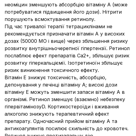
неоміцин зменшують абсорбцію вітаміну А (може
потребуватися підвищення його дози). Нітрити
порушують всмоктування ретинолу.
Під час тривалої терапії тетрациклінами не
рекомендується призначати вітамін А у високих
дозах (50000 МО і вище) через збільшення ризику
розвитку внутрішньочерепної гіпертензії. Ретинол
послаблює ефект препаратів Са2+, збільшує ризик
розвитку гіперкальціємії. Ізотретиноїн збільшує
ризик виникнення токсичного ефекту.
Вітамін Е знижує токсичність, абсорбцію,
депонування у печінці вітаміну А; високі дози
вітаміну Е можуть зменшити запаси вітаміну А в
організмі. Ретинол зменшує (взаємно) небезпеку
гіпервітамінозуD. Кортикостероїди і вживання
алкоголю знижують терапевтичний ефект
препарату. Одночасний прийом вітаміну А та
антикоагулянтів посилює схильність до кровотеч.
Ретинол знижує протизапальну дію