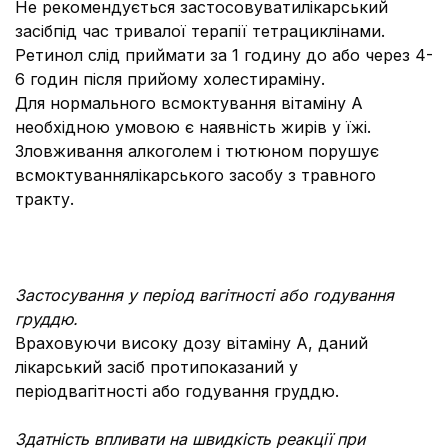
Не рекомендується застосовуватилікарський
засібпід час тривалої терапії тетрациклінами.
Ретинол слід приймати за 1 годину до або через 4-
6 годин після прийому холестираміну.
Для нормального всмоктування вітаміну А
необхідною умовою є наявність жирів у їжі.
Зловживання алкоголем і тютюном порушує
всмоктуваннялікарського засобу з травного
тракту.
Застосування у період вагітності або годування
груддю.
Враховуючи високу дозу вітаміну А, даний
лікарський засіб протипоказаний у
перiодвагітності або годування груддю.
Здатність впливати на швидкість реакції при