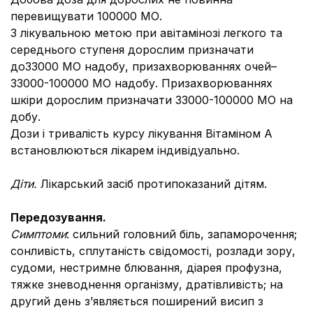
перевищувати 100000 МО.
З лікувальною метою при авітамінозі легкого та
середнього ступеня дорослим призначати
до33000 МО надобу, призахворюваннях очей–
33000-100000 МО надобу. Призахворюваннях
шкіри дорослим призначати 33000-100000 МО на
добу.
Дози і тривалість курсу лікування Вітаміном А
встановлюються лікарем індивідуально.
Діти.
Лікарський засіб протипоказаний дітям.
Передозування.
Симптоми
: сильний головний біль, запаморочення;
сонливість, сплутаність свідомості, розлади зору,
судоми, нестримне блювання, діарея профузна,
тяжке зневоднення організму, дратівливість; на
другий день з’являється поширений висип з