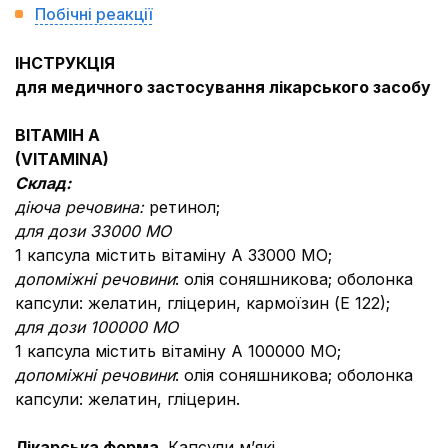
Побічні реакції
ІНСТРУКЦІЯ
для медичного застосування лікарського засобу
ВІТАМІН А
(
VITAMIN
A
)
Склад:
діюча речовина:
ретинол;
для дози 33000 МО
1 капсула містить вітаміну А 33000 МО;
допоміжні речовини
:
олія соняшникова; оболонка
капсули: желатин, гліцерин, кармоїзин (Е 122);
для дози 100000 МО
1 капсула містить вітаміну А 100000 МО;
допоміжні речовини
:
олія соняшникова; оболонка
капсули: желатин, гліцерин.
Лікарська форма.
Капсули м’які.