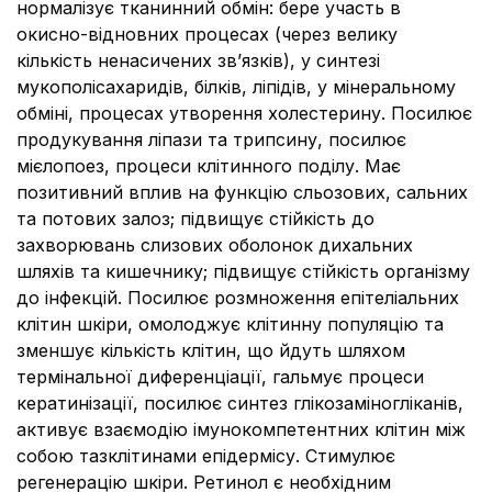
нормалізує тканинний обмін: бере участь в
окисно-відновних процесах (через велику
кількість ненасичених зв’язків), у синтезі
мукополісахаридів, білків, ліпідів, у мінеральному
обміні, процесах утворення холестерину. Посилює
продукування ліпази та трипсину, посилює
мієлопоез, процеси клітинного поділу. Має
позитивний вплив на функцію сльозових, сальних
та потових залоз; підвищує стійкість до
захворювань слизових оболонок дихальних
шляхів та кишечнику; підвищує стійкість організму
до інфекцій. Посилює розмноження епітеліальних
клітин шкіри, омолоджує клітинну популяцію та
зменшує кількість клітин, що йдуть шляхом
термінальної диференціації, гальмує процеси
кератинізації, посилює синтез глікозаміногліканів,
активує взаємодію імунокомпетентних клітин між
собою тазклітинами епідермісу. Стимулює
регенерацію шкіри. Ретинол є необхідним