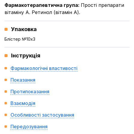
Фармакотерапевтична група
:
Прості препарати
вітаміну А. Ретинол (вітамін А).
Упаковка
Блістер №10x3
Інструкція
Фармакологічні властивості
Показання
Протипоказання
Взаємодія
Особливості застосування
Передозування