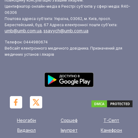
повноцінну консультацію з вашим лікарем.
Ідентифікатор онлайн-медіа в Реєстрі суб‘єктів у сфері медіа: R40-
06306
Поштова адреса суб‘єкта: Україна, 03062, м. Київ, просп.
Берестейський, буд. 67
Адреса електронної пошти суб’єкта:
umb@umb.com.ua
ssavych@umb.com.ua
,
Телефон: 0444980674
Вебсайт електронного медичного довідника. Призначений для
медичних установ і лікарів
Неогабін
Сорцеф
Т-Септ
Виданол
Імупрет
Канефрон