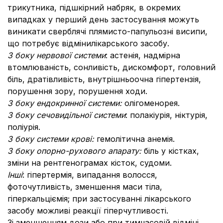
трикутника, пiдшкiрний набряк, в окремих
випадках у перший день застосування можуть
виникати сверблячі плямисто-папульозні висипи,
що потребує відмінилікарського засобу.
З боку нервової системи
: астенія, надмірна
втомлюваність, сонливiсть, дискомфорт, головний
біль, дратівливість, внутрішньоочна гіпертензія,
порушення зору, порушення ходи.
З боку ендокринної системи:
олігоменорея.
З боку сечовидільної системи
: полакіурія, ніктурія,
поліурія.
З боку системи крові:
гемолітична анемія.
З боку опорно-рухового апарату:
біль у кістках,
зміни на рентгенограмах кісток, судоми.
Інші
: гіпертермія, випадання волосся,
фоточутливість, зменшення маси тiла,
гiперкальцiємiя; при застосуванні лікарського
засобу можливі реакції гіперчутливості.
Зі зменшенням дози або при тимчасовій відміні