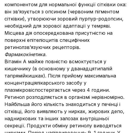
компонентом для нормальної функції сітківки ока:
він зв’язується з опсином (червоним пігментом
сітківки), утворюючи зоровий пурпур-родопсин,
необхідний для зорової адаптації у темряві.
Місцева дія опосередкована присутністю на
поверхні епітеліоцитів специфічних
ретинолзв’язуючих рецепторів.
Фармакокінетика.
Вітамін А майже повністю всмоктується у
кишечнику (в основному у дванадцятипалій
тапрямійкишках). Після прийому максимальна
концентраціялікарського засобу у
плазмікровіспостерігається через 4 години.
Ретинол розподіляється в організмі нерівномірно.
Найбільша його кількість знаходиться у печінці i
ciткiвцi, його виявляють у нирках, жирових депо,
надниркових та інших залозах внутрішньої
секреції. Продукти обміну ретинолу виводяться
нирками. Період напіввиведення- 9, 1 години. У