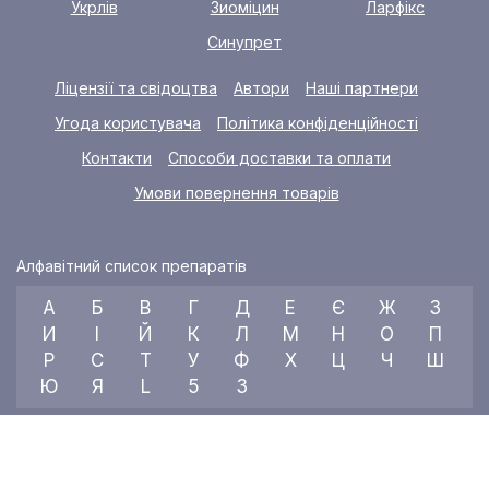
Укрлів
Зиоміцин
Ларфікс
Синупрет
Ліцензії та свідоцтва
Автори
Наші партнери
Угода користувача
Політика конфіденційності
Контакти
Способи доставки та оплати
Умови повернення товарів
Алфавітний список препаратів
А
Б
В
Г
Д
Е
Є
Ж
З
И
І
Й
К
Л
М
Н
О
П
Р
С
Т
У
Ф
Х
Ц
Ч
Ш
Ю
Я
L
5
3
© 2026 RX index, ТОВ «УКРАЇНСЬКИЙ МЕДИЧНИЙ ВІСНИК»
Всі права захищені.