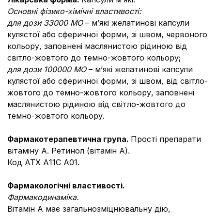
Основні фізико-хімічні властивості:
для дози 33000 МО
– м’які желатинові капсули
кулястої або сферичної форми, зі швом, червоного
кольору, заповнені маслянистою рідиною від
світло-жовтого до темно-жовтого кольору;
для дози 100000 МО
– м’які желатинові капсули
кулястої або сферичної форми, зі швом, від світло-
жовтого до темно-жовтого кольору, заповнені
маслянистою рідиною від світло-жовтого до
темно-жовтого кольору.
Фармакотерапевтична група.
Прості препарати
вітаміну А. Ретинол (вітамін А).
Код АТХ А11С А01.
Фармакологічні властивості.
Фармакодинаміка.
Вітамін А має загальнозміцнювальну дію,