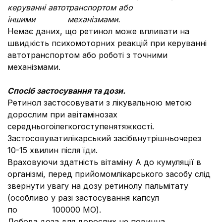
керуванні автотранспортом або
іншими механізмами.
Немає даних, що ретинол може впливати на
швидкiсть психомоторних реакцiй при керуваннi
автотранспортом або роботi з точними
механiзмами.
Спосiб застосування та дози.
Ретинол застосовувати з лікувальною метою
дорослим при авітамінозах
середньогоiлегкогоступенятяжкості.
Застосовуватилікарський засібвнутрішньочерез
10-15 хвилин після їди.
Враховуючи здатність вітаміну А до кумуляції в
організмі, перед прийомомлікарського засобу слід
звернути увагу на дозу ретинолу пальмітату
(особливо у разі застосування капсул
по 100000 МО).
Добова доза для дорослих не повинна