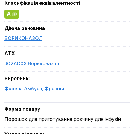
Класифікація еквівалентності
A
Діюча речовина
ВОРИКОНАЗОЛ
ATX
J02AC03 Вориконазол
Виробник
:
Фарева Амбуаз
,
Франція
Форма товару
Порошок для приготування розчину для інфузій