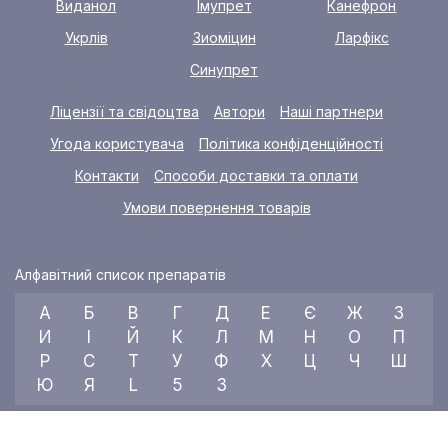
Виданол
Імупрет
Канефрон
Укрлів
Зиоміцин
Ларфікс
Синупрет
Ліцензії та свідоцтва
Автори
Наші партнери
Угода користувача
Політика конфіденційності
Контакти
Способи доставки та оплати
Умови повернення товарів
Алфавітний список препаратів
А
Б
В
Г
Д
Е
Є
Ж
З
И
І
Й
К
Л
М
Н
О
П
Р
С
Т
У
Ф
Х
Ц
Ч
Ш
Ю
Я
L
5
3
© 2026 RX index, ТОВ «УКРАЇНСЬКИЙ МЕДИЧНИЙ ВІСНИК»