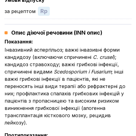
Умови відпуску
Rp
за рецептом
Опис діючої речовини (INN опис)
Показання
:
Інвазивний аспергільоз; важкі інвазивні форми
кандидозу (включаючи спричинені
C. crusei
);
кандидоз стравоходу; важкі грибкові інфекції,
спричинені видами
Scedosporium і Fusarium
; інші
важкі грибкові інфекції в пацієнтів, які не
переносять інші види терапії або рефрактерні до
них; профілактика спалахів грибкових інфекцій у
пацієнтів з пропасницею та високим ризиком
виникнення грибкової інфекції (алогенна
трансплантація кісткового мозку, рецидив
лейкозу).
Протипоказання
: