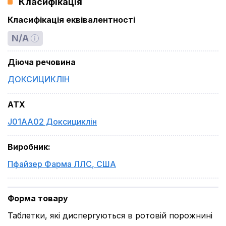
Класифікація
Класифікація еквівалентності
N/A
Діюча речовина
ДОКСИЦИКЛІН
ATX
J01AA02 Доксициклін
Виробник
:
Пфайзер Фарма ЛЛС
,
США
Форма товару
Таблетки, які диспергуються в ротовій порожнині