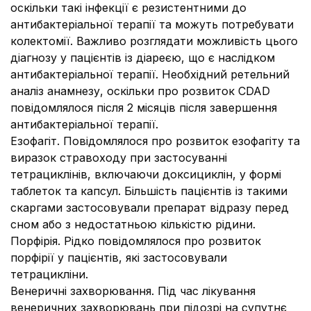
оскільки такі інфекції є резистентними до
антибактеріальної терапії та можуть потребувати
колектомії. Важливо розглядати можливість цього
діагнозу у пацієнтів із діареєю, що є наслідком
антибактеріальної терапії. Необхідний ретельний
аналіз анамнезу, оскільки про розвиток CDAD
повідомлялося після 2 місяців після завершення
антибактеріальної терапії.
Езофагіт.
Повідомлялося про розвиток езофагіту та
виразок стравоходу при застосуванні
тетрациклінів, включаючи доксициклін, у формі
таблеток та капсул. Більшість пацієнтів із такими
скаргами застосовували препарат відразу перед
сном або з недостатньою кількістю рідини.
Порфірія.
Рідко повідомлялося про розвиток
порфірії у пацієнтів, які застосовували
тетрацикліни.
Венеричні захворювання.
Під час лікування
венеричних захворювань при підозрі на супутнє