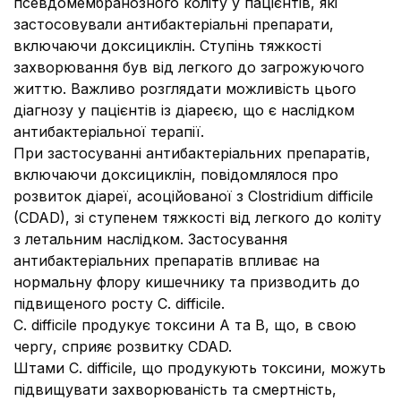
псевдомембранозного коліту у пацієнтів, які
застосовували антибактеріальні препарати,
включаючи доксициклін. Ступінь тяжкості
захворювання був від легкого до загрожуючого
життю. Важливо розглядати можливість цього
діагнозу у пацієнтів із діареєю, що є наслідком
антибактеріальної терапії.
При застосуванні антибактеріальних препаратів,
включаючи доксициклін, повідомлялося про
розвиток діареї, асоційованої з
Clostridium difficile
(CDAD), зі ступенем тяжкості від легкого до коліту
з летальним наслідком. Застосування
антибактеріальних препаратів впливає на
нормальну флору кишечнику та призводить до
підвищеного росту
C. difficile
.
C. difficile
продукує токсини А та В, що, в свою
чергу, сприяє розвитку CDAD.
Штами
C. difficile,
що продукують токсини, можуть
підвищувати захворюваність та смертність,