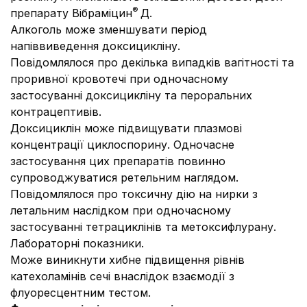
®
препарату Вібраміцин
Д.
Алкоголь може зменшувати період
напіввиведення доксицикліну.
Повідомлялося про декілька випадків вагітності та
проривної кровотечі при одночасному
застосуванні доксицикліну та пероральних
контрацептивів.
Доксициклін може підвищувати плазмові
концентрації циклоспорину. Одночасне
застосування цих препаратів повинно
супроводжуватися ретельним наглядом.
Повідомлялося про токсичну дію на нирки з
летальним наслідком при одночасному
застосуванні тетрациклінів та метоксифлурану.
Лабораторні показники.
Може виникнути хибне підвищення рівнів
катехоламінів сечі внаслідок взаємодії з
флуоресцентним тестом.