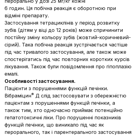
перорально у дозі 25 мг/кг кожні
6 годин. Ця побічна реакція є оборотною при
відміні препарату.
Застосування тетрациклінів у період розвитку
зубів (дітям у віці до 12 років) може спричинити
постійну зміну кольору зубів (жовтий-коричневий-
сірий). Така побічна реакція зустрічається частіше
під час тривалого застосування, але також може
спостерігатись під час повторних коротких курсів
лікування. Також були повідомлення про гіпоплазію
емалі.
Особливості застосування.
Пацієнти з порушеннями функцій печінки.
®
Вібраміцин
Д слід застосовувати з обережністю
пацієнтам з порушеннями функцій печінки, а
також тим, хто одночасно приймає потенційно
гепатотоксичні ліки. Про порушенні показників
функцій печінки, що виникало під час як
перорального, так і парентерального застосування