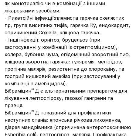
як монотерапію чи в комбінації з іншими
лікарськими засобами.
- Рикетсійні інфекції:
плямиста гарячка скелястих
гір, група висипних тифів, гарячка Ку, ендокардит,
спричинений
Coxiella
, кліщова гарячка.
- Інші інфекції:
орнітоз, бруцельоз (при
застосуванні у комбінації із стрептоміцином),
холера, бубонна чума, епідемічний зворотний тиф;
кліщова зворотна гарячка; туляремія, меліоїдоз,
тропічна малярія, резистентна до хлороквіну, та
гострий кишковий амебіаз (при застосуванні у
комбінації з амебіцидом).
®
Вібраміцин
Д є альтернативним препаратом для
лікування лептоспірозу, газової гангрени та
правця.
®
Вібраміцин
Д показаний для профілактики
наступних станів: японська річкова лихоманка,
діарея мандрівника (спричинена ентеротоксичною
Esherihia coli
), лептоспіроз, малярія. Профілактика