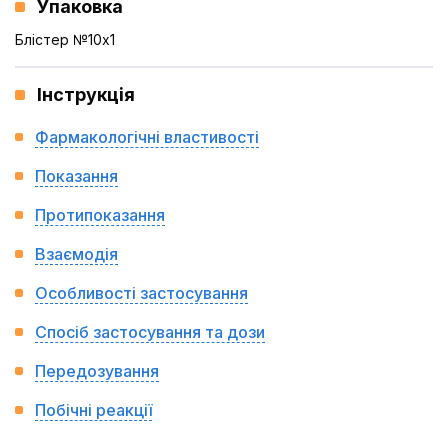
Упаковка
Блістер №10x1
Інструкція
Фармакологічні властивості
Показання
Протипоказання
Взаємодія
Особливості застосування
Спосіб застосування та дози
Передозування
Побічні реакції