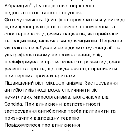
®
Вібраміцин
Д у пацієнтів з нирковою
недостатністю тяжкого ступеня.
Фоточутливість.
Цей ефект проявляється у вигляді
підвищеної реакції на сонячне опромінення та
спостерігалась у деяких пацієнтів, які приймали
тетрацикліни, включаючи доксициклін. Пацієнтів,
які мають перебувати на відкритому сонці або в
ультрафіолетовому випромінюванні, слід
проінформувати про можливість розвитку даної
реакції та про те, що лікування слід припинити
при перших проявах еритеми.
Підвищений ріст мікроорганізмів.
Застосування
антибіотиків іноді може спричиняти ріст
нечутливих мікроорганізмів, включаючи рід
Сandida
. При виникненні резистентності
застосування антибіотика треба припинити та
призначити відповідну терапію.
Повідомлялося про виникнення