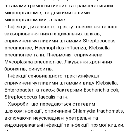
штамами грампозитивних та грамнегативних
мікроорганізмів, та деякими іншими
мікроорганізмами, а саме:
- Інфекції дихального тракту:
пневмонія та інші
захворювання нижніх дихальних шляхів,
спричинені чутливими штамами
Streptococcus
pneumoniae, Haemophilus influenza, Klebsiella
pneumoniae
та ін. Пневмонія, спричинена
Mycoplasma pneumoniae
. Лікування хронічних
бронхітів, синуситів.
- Інфекції сечовивідного тракту:
інфекції,
спричинені чутливими штамами виду
Klebsiella,
Enterobacter,
а також бактеріями
Escherichia coli,
Streptococcus faecalis
та ін.
- Хвороби, що передаються статевим
шляхом:
інфекції, спричинені
Chlamydia trachomatis
,
включаючи неускладнені уретральні та
ендоцервікальні інфекції та інфекції прямої кишки.