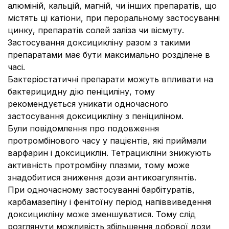
алюміній, кальцій, магній, чи інших препаратів, що
містять ці катіони, при пероральному застосуванні
цинку, препаратів солей заліза чи вісмуту.
Застосування доксицикліну разом з такими
препаратами має бути максимально розділене в
часі.
Бактеріостатичні препарати можуть впливати на
бактерицидну дію пеніциліну, тому
рекомендується уникати одночасного
застосування доксицикліну з пеніциліном.
Були повідомлення про подовження
протромбінового часу у пацієнтів, які приймали
варфарин і доксициклін. Тетрацикліни знижують
активність протромбіну плазми, тому може
знадобитися зниження дози антикоагулянтів.
При одночасному застосуванні барбітуратів,
карбамазепіну і фенітоїну період напіввиведення
доксицикліну може зменшуватися. Тому слід
розглянути можливість збільшення добової дози