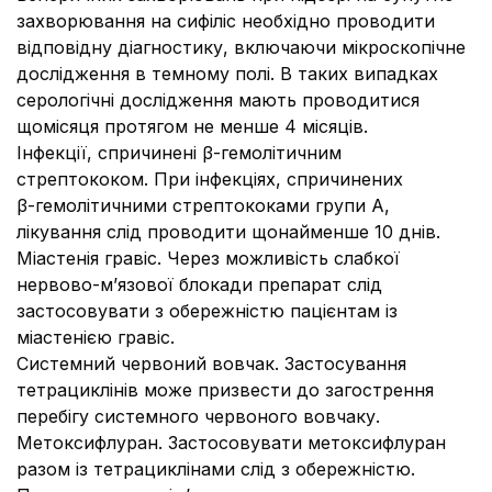
захворювання на сифіліс необхідно проводити
відповідну діагностику, включаючи мікроскопічне
дослідження в темному полі. В таких випадках
серологічні дослідження мають проводитися
щомісяця протягом не менше 4 місяців.
Інфекції, спричинені β-гемолітичним
стрептококом.
При інфекціях, спричинених
β-гемолітичними стрептококами групи А,
лікування слід проводити щонайменше 10 днів.
Міастенія гравіс.
Через можливість слабкої
нервово-м’язової блокади препарат слід
застосовувати з обережністю пацієнтам із
міастенією гравіс.
Системний червоний вовчак.
Застосування
тетрациклінів може призвести до загострення
перебігу системного червоного вовчаку.
Метоксифлуран.
Застосовувати метоксифлуран
разом із тетрациклінами слід з обережністю.