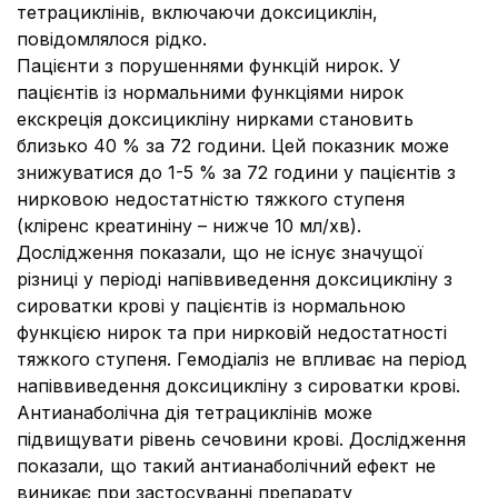
тетрациклінів, включаючи доксициклін,
повідомлялося рідко.
Пацієнти з порушеннями функцій нирок.
У
пацієнтів із нормальними функціями нирок
екскреція доксицикліну нирками становить
близько 40 % за 72 години. Цей показник може
знижуватися до 1-5 % за 72 години у пацієнтів з
нирковою недостатністю тяжкого ступеня
(кліренс креатиніну – нижче 10 мл/хв).
Дослідження показали, що не існує значущої
різниці у періоді напіввиведення доксицикліну з
сироватки крові у пацієнтів із нормальною
функцією нирок та при нирковій недостатності
тяжкого ступеня. Гемодіаліз не впливає на період
напіввиведення доксицикліну з сироватки крові.
Антианаболічна дія тетрациклінів може
підвищувати рівень сечовини крові. Дослідження
показали, що такий антианаболічний ефект не
виникає при застосуванні препарату