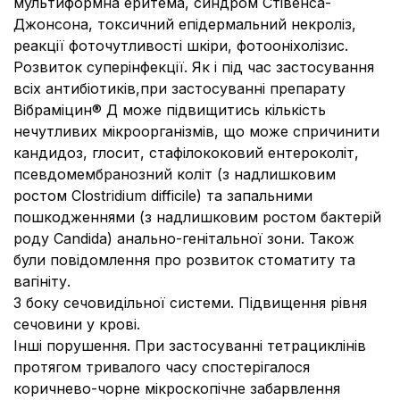
мультиформна еритема, синдром Стівенса-
Джонсона, токсичний епідермальний некроліз,
реакції фоточутливості шкіри, фотооніхолізис.
Розвиток суперінфекції.
Як і під час застосування
всіх антибіотиків,
при застосуванні препарату
Вібраміцин® Д може підвищитись кількість
нечутливих мікроорганізмів, що може спричинити
кандидоз, глосит, стафілококовий ентероколіт,
псевдомембранозний коліт (з надлишковим
ростом
Clostridium difficile
) та запальними
пошкодженнями (з надлишковим ростом бактерій
роду
Candida
) анально-генітальної зони. Також
були повідомлення про розвиток стоматиту та
вагініту.
З боку сечовидільної системи.
Підвищення рівня
сечовини у крові.
Інші порушення.
При застосуванні тетрациклінів
протягом тривалого часу спостерігалося
коричнево-чорне мікроскопічне забарвлення