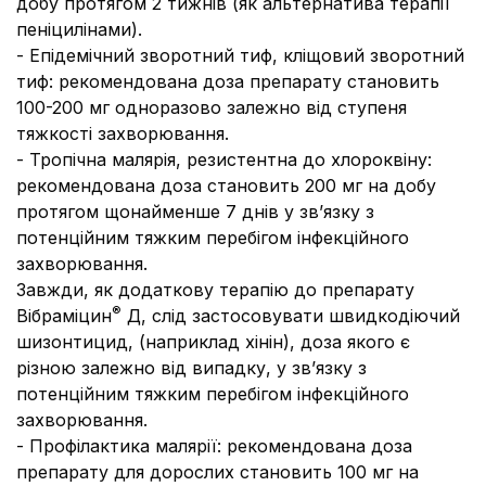
добу протягом 2 тижнів (як альтернатива терапії
пеніцилінами).
- Епідемічний зворотний тиф, кліщовий зворотний
тиф:
рекомендована доза препарату становить
100-200 мг одноразово залежно від ступеня
тяжкості захворювання.
- Тропічна малярія, резистентна до хлороквіну:
рекомендована доза становить 200 мг на добу
протягом щонайменше 7 днів у зв’язку з
потенційним тяжким перебігом інфекційного
захворювання.
Завжди, як додаткову терапію до препарату
®
Вібраміцин
Д, слід застосовувати швидкодіючий
шизонтицид, (наприклад хінін), доза якого є
різною залежно від випадку, у зв’язку з
потенційним тяжким перебігом інфекційного
захворювання.
- Профілактика малярії:
рекомендована доза
препарату для дорослих становить 100 мг на