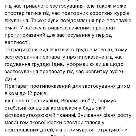
під час тривалого застосування, але також може
спостерігатися під час повторних коротких курсів
лікування. Також були повідомлення про гіпоплазію
емалі. У зв’язку із вищезазначеним, препарат
протипоказаний для застосування у період
вагітності.
Тетрацикліни виділяються в грудне молоко, тому
застосування препарату протипоказане під час
годування груддю (див. інформацію вище щодо
застосування препарату під час розвитку зубів).
Діти.
Препарат протипоказаний для застосування дітям
віком до 12 років.
®
Як і інші тетрацикліни, Вібраміцин
Д формує
стабільні кальцієві комплекси у будь-якій
кістковоутворюючій тканині. Зниження рівня росту
малої гомілкової кістки спостерігалося у
недоношених дітей, які отримували тетрацикліни