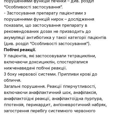
порушеннями функцій печінки
– див. розділ
“Особливості застосування”.
- Застосування препарату пацієнтами з
порушеннями функцій нирок
– дослідження
показали, що застосування препарату в
рекомендованих дозах не призводить до
акумуляції антибіотика у такої категорії пацієнтів
(див. розділ “Особливості застосування”).
Побічні реакції.
У пацієнтів, які застосовували тетрацикліни,
включаючи доксициклін, спостерігалися
нижченаведені побічні реакції.
З боку нервової системи.
Припливи крові до
обличчя.
Загальні порушення.
Реакції гіперчутливості,
включаючи анафілактичний шок, анафілаксія,
анафілактоїдні реакції, анафілактоїдна пурпура,
гіпотензія, перикардит, ангіоневротичний набряк,
загострення перебігу системного червоного