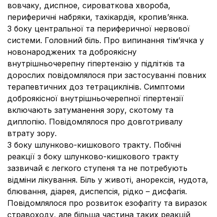
вовчаку, диспное, сироваткова хвороба,
периферичні набряки, тахікардія, кропив’янка.
З боку центральної та периферичної нервової
системи.
Головний біль. Про випинання тім’ячка у
новонароджених та доброякісну
внутрішньочерепну гіпертензію у підлітків та
дорослих повідомлялося при застосуванні повних
терапевтичних доз тетрациклінів. Симптоми
доброякісної внутрішньочерепної гіпертензії
включають затуманення зору, скотому та
диплопію. Повідомлялося про довготривалу
втрату зору.
З боку шлунково-кишкового тракту.
Побічні
реакції з боку шлунково-кишкового тракту
зазвичай є легкого ступеня та не потребують
відміни лікування. Біль у животі, анорексія, нудота,
блювання, діарея, диспепсія, рідко – дисфагія.
Повідомлялося про розвиток езофагіту та виразок
стравоходу, але більша частина таких реакцій