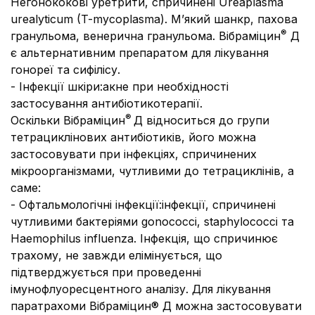
Негонококові уретрити, спричинені
Ureaplasma
urealyticum (T-mycoplasma).
М’який шанкр, пахова
®
гранульома, венерична гранульома. Вібраміцин
Д
є альтернативним препаратом для лікування
гонореї та сифілісу.
- Інфекції шкіри:
акне при необхідності
застосування антибіотикотерапії.
®
Оскільки Вібраміцин
Д відноситься до групи
тетрациклінових антибіотиків, його можна
застосовувати при інфекціях, спричинених
мікроорганізмами, чутливими до тетрациклінів, а
саме:
- Офтальмологічні інфекції:
інфекції, спричинені
чутливими бактеріями
gonococci, staphylococci
та
Haemophilus influenza.
Інфекція, що спричинює
трахому, не завжди елімінується, що
підтверджується при проведенні
імунофлуоресцентного аналізу. Для лікування
паратрахоми Вібраміцин® Д можна застосовувати