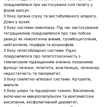
повідомлялася при застосуванні солі гіклату у
формі капсул.
З боку органа слуху та вестибулярного апарату.
Дзвін у вухах.
З боку системи гемопоезу
. Під час застосування
тетрациклінів повідомлялося про такі побічні
реакції як гемолітична анемія, тромбоцитопенія,
нейтропенія, порфірія та еозинофілія.
З боку гепатобіліарної системи
. Рідко
повідомлялося про гепатотоксичність з
тимчасовим підвищенням значень показників
функції печінки, гепатити, жовтяницю, печінкову
недостатність та панкреатит.
З боку скелетно-м’язової системи.
Артралгія,
міальгія.
З боку шкіри та підшкірних тканин.
Висипання,
включаючи макулопапульозні та еритематозні
висипання, ексфоліативний дерматит,