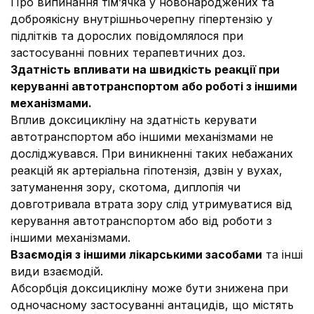
Про випинання тім’ячка у новонароджених та
доброякісну внутрішньочерепну гіпертензію у
підлітків та дорослих повідомлялося при
застосуванні повних терапевтичних доз.
Здатність впливати на швидкість реакції при
керуванні автотранспортом або роботі з іншими
механізмами.
Вплив доксицикліну на здатність керувати
автотранспортом або іншими механізмами не
досліджувався. При виникненні таких небажаних
реакцій як артеріальна гіпотензія, дзвін у вухах,
затуманення зору, скотома, диплопія чи
довготривала втрата зору слід утримуватися від
керування автотранспортом або від роботи з
іншими механізмами.
Взаємодія з іншими лікарськими засобами
та інші
види взаємодій.
Абсорбція доксицикліну може бути знижена при
одночасному застосуванні антацидів, що містять