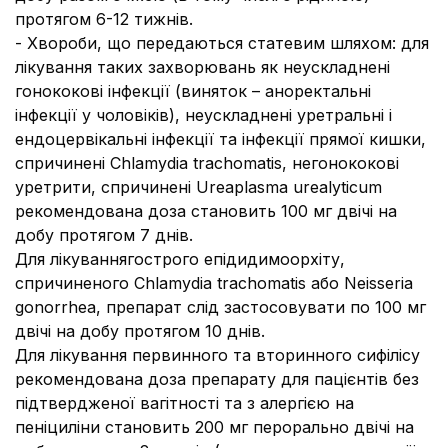
протягом 6-12 тижнів.
-
Хвороби, що передаються статевим шляхом:
для
лікування таких захворювань як неускладнені
гонококові інфекції (виняток – аноректальні
інфекції у чоловіків), неускладнені уретральні і
ендоцервікальні інфекції та інфекції прямої кишки,
спричинені
Chlamydia trachomatis,
негонококові
уретрити, спричинені
Ureaplasma urealyticum
рекомендована доза становить 100 мг двічі на
добу протягом 7 днів.
Для лікування
гострого епідидимоорхіту,
спричиненого
Chlamydia trachomatis
або
Neisseria
gonorrhea
, препарат слід застосовувати по 100 мг
двічі на добу протягом 10 днів.
Для лікування первинного та вторинного сифілісу
рекомендована доза препарату для пацієнтів без
підтвердженої вагітності та з алергією на
пеніциліни становить 200 мг перорально двічі на