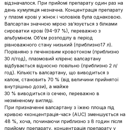
відзначалося. При прийомі препарату один раз на
день кумуляція незначна. Концентрація препарату
у плазмі крові у жінок і чоловіків була однаковою.
Валсартан значною мірою зв’язується з білками
сироватки крові (94-97 %), переважно з
альбуміном. Об’єм розподілу в період
рівноважного стану низький (приблизно17 л).
Порівняно з печінковим кровотоком (приблизно
30 л/год), плазмовий кліренс валсартану
відбувається відносно повільно (приблизно 2 л/
год). Кількість валсартану, що виводиться з
калом, становить 70 % (від величини прийнятої
внутрішньо дози), а майже
30 % виводиться із сечею, переважно в
незміненому вигляді.
При призначенні валсартану з їжею площа під
кривою «концентрація-час» (AUC) зменшується на
48 %, хоча, починаючи приблизно з 8 годин після
прийому препарату, концентрація препарату у