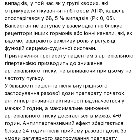
випадків, у той час як у групі хворих, які
отримували лікування інгібітором АПФ, кашель
спостерігався у 68, 5 % випадків (Р< 0, 05).
Валсартан не вступає у взаємодію і не блокує
рецептори інших гормонів або іонні канали, які, як
відомо, відіграють важливу роль у регуляції
функцій серцево-судинної системи.
Призначення препарату пацієнтам з артеріальною
гіпертензією призводить до зниження
артеріального тиску, не впливаючи при цьому на
частоту пульсу.
У більшості пацієнтів після внутрішнього
застосування разової дози препарату початок
антигіпертензивної активності відзначається у
межах 2 годин, а максимальне зниження
артеріального тиску досягається в межах 4-6
годин. Антигіпертензивний ефект зберігається
більше 24 годин після прийому разової дози. За
умови регулярного застосування препарату