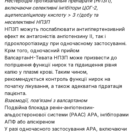
Нестероїдні протизапальні препарати (НПЗП),
включаючи селективні інгібітори ЦОГ-2,
ацетилсаліцилову кислоту > 3 г/добу та
неселективні НПЗП
НПЗП можуть послаблювати антигіпертензивний
ефект як антагоністів ангіотензину II, так і
гідрохлоротіазиду при одночасному застосуванні.
Крім того, одночасний прийом
ВалсартанH-Тевата НПЗП може призвести до
погіршення функції нирок та підвищення рівня
калію у плазмі крові. Таким чином,
рекомендується контроль функції нирок на
початку лікування, а також адекватна гідратація
пацієнта.
Взаємодії, пов’язані з валсартаном
Подвійна блокада ренін-ангіотензин-
альдостеронової системи (РААС) АРА, інгібіторами
АПФ або аліскіреном
У разі одночасного застосування АРА, включаючи