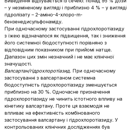
Виведення відбувається із сечею: понад 95 % дози
– у незміненому вигляді і приблизно 4 % – у вигляді
гідролізату – 2-аміно-4-хлоро-m-
бензенедисульфонаміду.
При одночасному застосуванні гідрохлоротіазиду
з їжею відзначалося як підвищення, так і зниження
його системної біодоступності порівняно з
відповідним показником при прийомі натще.
Діапазон цих змін незначний і не має клінічної
значущості.
Валсартан/гідрохлоротіазид.
При одночасному
застосуванні з валсартаном системна
біодоступність гідрохлоротіазиду зменшується
приблизно на 30 %. Одночасне призначення
гідрохлоротіазиду не чинить істотного впливу на
кінетику валсартану. Проте ця взаємодія не
впливає на ефективність комбінованого
застосування валсартану і гідрохлоротіазиду. У
контрольованих клінічних дослідженнях був