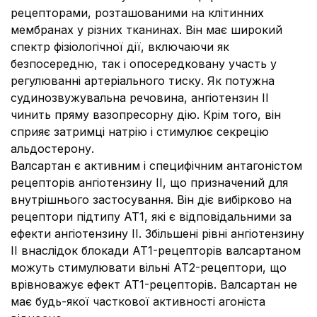
рецепторами, розташованими на клітинних
мембранах у різних тканинах. Він має широкий
спектр фізіологічної дії, включаючи як
безпосередню, так і опосередковану участь у
регулюванні артеріального тиску. Як потужна
судинозвужувальна речовина, ангіотензин ІІ
чинить пряму вазопресорну дію. Крім того, він
сприяє затримці натрію і стимулює секрецію
альдостерону.
Валсартан є активним і специфічним антагоністом
рецепторів ангіотензину ІІ, що призначений для
внутрішнього застосування. Він діє вибірково на
рецептори підтипу АТ1, які є відповідальними за
ефекти ангіотензину ІІ. Збільшені рівні ангіотензину
II внаслідок блокади АТ1-рецепторів валсартаном
можуть стимулювати вільні АТ2-рецептори, що
врівноважує ефект АТ1-рецепторів. Валсартан не
має будь-якої часткової активності агоніста