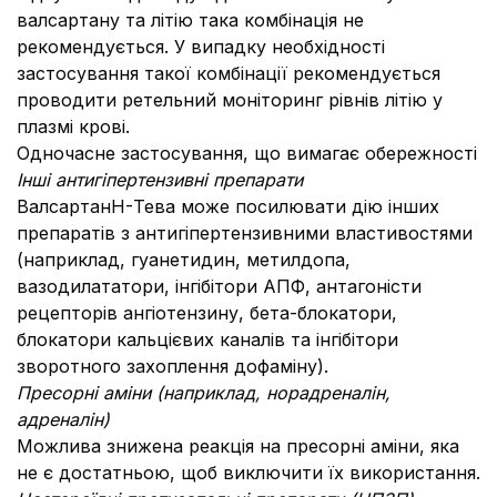
валсартану та літію така комбінація не
рекомендується. У випадку необхідності
застосування такої комбінації рекомендується
проводити ретельний моніторинг рівнів літію у
плазмі крові.
Одночасне застосування, що вимагає обережності
Інші антигіпертензивні препарати
ВалсартанH-Тева може посилювати дію інших
препаратів з антигіпертензивними властивостями
(наприклад, гуанетидин, метилдопа,
вазодилататори, інгібітори АПФ, антагоністи
рецепторів ангіотензину, бета-блокатори,
блокатори кальцієвих каналів та інгібітори
зворотного захоплення дофаміну).
Пресорні аміни (наприклад, норадреналін,
адреналін)
Можлива знижена реакція на пресорні аміни, яка
не є достатньою, щоб виключити їх використання.