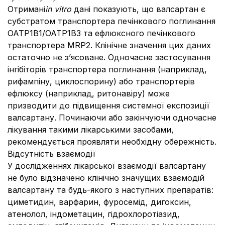
Отримані
in vitro
дані показують, що валсартан є
субстратом транспортера печінкового поглинання
ОАТР1В1/ОАТР1В3 та ефлюксного печінкового
транспортера MRP2. Клінічне значення цих даних
остаточно не з’ясоване. Одночасне застосування
інгібіторів транспортера поглинання (наприклад,
рифампіну, циклоспорину) або транспортерів
ефлюксу (наприклад, ритонавіру) може
призводити до підвищення системної експозиції
валсартану. Починаючи або закінчуючи одночасне
лікування такими лікарськими засобами,
рекомендується проявляти необхідну обережність.
Відсутність взаємодії
У дослідженнях лікарської взаємодії валсартану
не було відзначено клінічно значущих взаємодій
валсартану та будь-якого з наступних препаратів:
циметидин, варфарин, фуросемід, дигоксин,
атенолол, індометацин, гідрохлоротіазид,