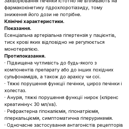
Захворювання печінки істотно не впливають на
фармакокінетику гідрохлоротіазиду, тому
зниження його дози не потрібне.
Клінічні характеристики.
Показання.
Есенціальна артеріальна гіпертензія у пацієнтів,
тиск крові яких відповідно не регулюється
монотерапією.
Протипоказання.
· Підвищена чутливість до будь-якого з
компонентів препарату або до інших похідних
сульфонамідів, а також до арахісу чи сої.
· Тяжкі порушення функції печінки, цироз печінки і
холестаз.
· Анурія, тяжкі порушення функції нирок (кліренс
креатиніну< 30 мл/хв).
· Рефрактерна гіпокаліємія, гіпонатріємія,
гіперкальціємія, симптоматична гіперурикемія.
· Одночасне застосування антагоністів рецепторів