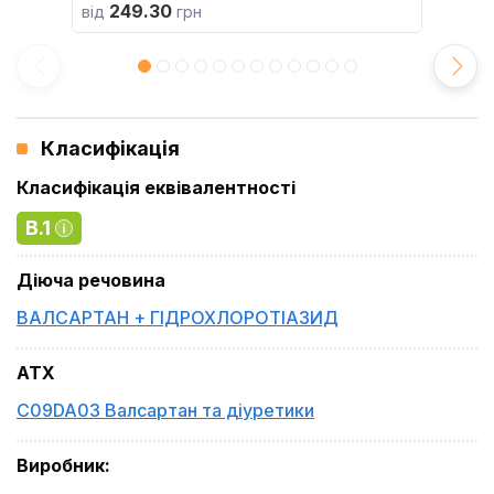
249.30
від
грн
Класифікація
Класифікація еквівалентності
B.1
Діюча речовина
ВАЛСАРТАН + ГІДРОХЛОРОТІАЗИД
ATX
C09DA03 Валсартан та діуретики
Виробник
: