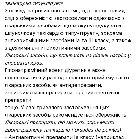
тахікардію типу
«
пірует
»
З огляду на ризик гіпокаліємії, гідрохлоротіазид
слід з обережністю застосовувати одночасно з
лікарськими засобами, що можуть індукувати
шлуночкову тахікардію типу«пірует», зокрема
антиаритмічними засобами Іа та ІІІ класу, а також
з деякими антипсихотичними засобами.
Лікарські засоби, що впливають на рівень натрію у
сироватці крові
Гіпонатріємічний ефект діуретиків може
посилюватися у разі одночасного прийому таких
лікарських засобів як антидепресанти,
антипсихотичні препарати, протиепілептичні
препарати
тощо. У разі тривалого застосування цих
лікарських засобів рекомендується обережність.
Лікарські препарати, які можуть спричинити
двонаправлену тахікардію (torsades de pointes)
- Антиаритмічні препарати Ia класу (наприклад,