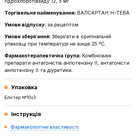
гідрохлоротіазиду 12, 5 мг
Торгівельне найменування
:
ВАЛСАРТАН Н-ТЕВА
Умови відпуску
:
за рецептом
Умови зберігання
:
Зберігати в оригінальній
упаковці при температурі не вище 25 ºС.
Фармакотерапевтична група
:
Комбіновані
препарати антагоністів ангіотензіну ІІ, антагоністи
ангіотензіну ІІ та діуретики.
Упаковка
Блістер №10x3
Інструкція
Фармакологічні властивості