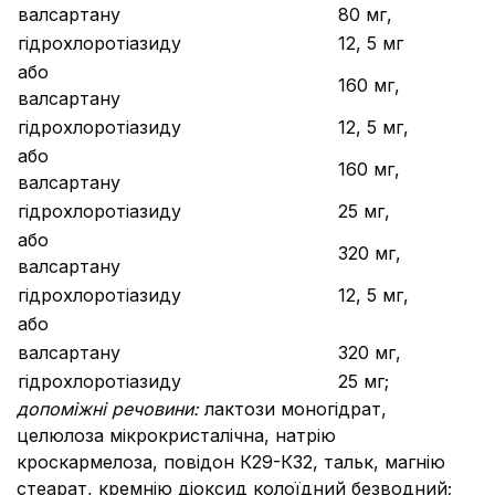
валсартану
80 мг,
гідрохлоротіазиду
12, 5 мг
або
160 мг,
валсартану
гідрохлоротіазиду
12, 5 мг,
або
160 мг,
валсартану
гідрохлоротіазиду
25 мг,
або
320 мг,
валсартану
гідрохлоротіазиду
12, 5 мг,
або
валсартану
320 мг,
гідрохлоротіазиду
25 мг;
допоміжні речовини:
лактози моногідрат,
целюлоза мікрокристалічна, натрію
кроскармелоза, повідон К29-К32, тальк, магнію
стеарат, кремнію діоксид колоїдний безводний;