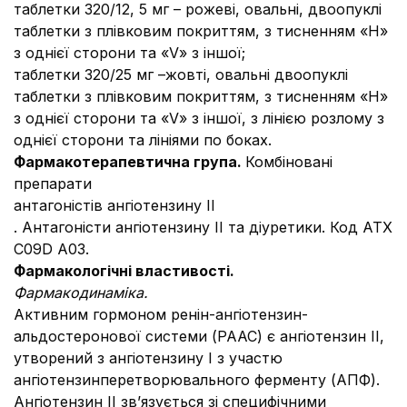
таблетки 320/12, 5 мг – рожеві, овальні, двоопуклі
таблетки з плівковим покриттям, з тисненням «H»
з однієї сторони та «V» з іншої;
таблетки 320/25 мг –жовті, овальні двоопуклі
таблетки з плівковим покриттям, з тисненням «H»
з однієї сторони та «V» з іншої, з лінією розлому з
однієї сторони та лініями по боках.
Фармакотерапевтична група.
Комбіновані
препарати
антагоністів ангіотензину ІІ
. Антагоністи ангіотензину ІІ та діуретики. Код АТХ
С09D A03.
Фармакологічні властивості.
Фармакодинаміка.
Активним гормоном ренін-ангіотензин-
альдостеронової системи (РААС) є ангіотензин ІІ,
утворений з ангіотензину І з участю
ангіотензинперетворювального ферменту (АПФ).
Ангіотензин ІІ зв’язується зі специфічними