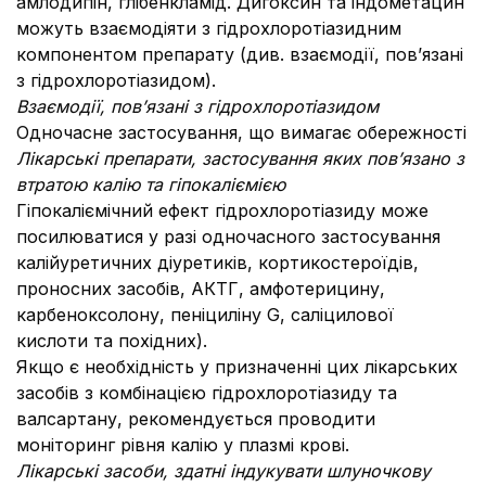
амлодипін, глібенкламід. Дигоксин та індометацин
можуть взаємодіяти з гідрохлоротіазидним
компонентом препарату (див. взаємодії, пов’язані
з гідрохлоротіазидом).
Взаємодії, пов’язані з гідрохлоротіазидом
Одночасне застосування, що вимагає обережності
Лікарські препарати, застосування яких пов’язано з
втратою калію та гіпокаліємією
Гіпокаліємічний ефект гідрохлоротіазиду може
посилюватися у разі одночасного застосування
калійуретичних діуретиків, кортикостероїдів,
проносних засобів, АКТГ, амфотерицину,
карбеноксолону, пеніциліну G, саліцилової
кислоти та похідних).
Якщо є необхідність у призначенні цих лікарських
засобів з комбінацією гідрохлоротіазиду та
валсартану, рекомендується проводити
моніторинг рівня калію у плазмі крові.
Лікарські засоби, здатні індукувати шлуночкову