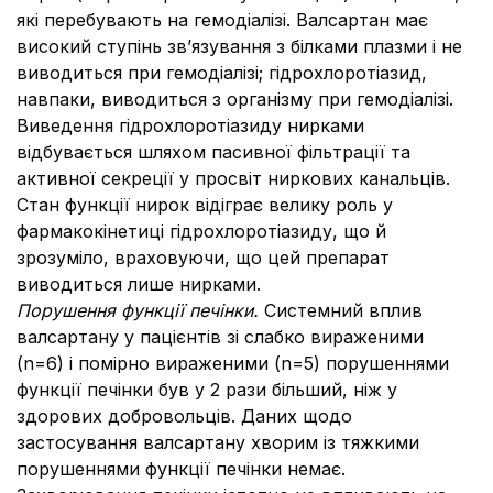
які перебувають на гемодіалізі. Валсартан має
високий ступінь зв’язування з білками плазми і не
виводиться при гемодіалізі; гідрохлоротіазид,
навпаки, виводиться з організму при гемодіалізі.
Виведення гідрохлоротіазиду нирками
відбувається шляхом пасивної фільтрації та
активної секреції у просвіт ниркових канальців.
Стан функції нирок відіграє велику роль у
фармакокінетиці гідрохлоротіазиду, що й
зрозуміло, враховуючи, що цей препарат
виводиться лише нирками.
Порушення функції печінки.
Системний вплив
валсартану у пацієнтів зі слабко вираженими
(n=6) і помірно вираженими (n=5) порушеннями
функції печінки був у 2 рази більший, ніж у
здорових добровольців. Даних щодо
застосування валсартану хворим із тяжкими
порушеннями функції печінки немає.