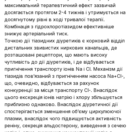
максимальний терапевтичний ефект зазвичай
досягається протягом 2-4 тижнів і утримується на
досягнутому рівні в ході тривалої терапії.
Комбінація з гідрохлоротіазидом ефективніше
знижує артеріальний тиск.
Точкою дії тіазидних діуретиків є корковий відділ
дистальних звивистих ниркових канальців, де
розташовані рецептори, що мають високу
чутливість до дії діуретиків, і де відбувається
пригнічення транспорту іонів Na i Cl. Механізм дії
тіазидів пов’язаний з пригніченням насоса Na+Cl-,
що, очевидно, відбувається за рахунок
конкуренції за місця транспорту Cl-. Внаслідок
цього екскреція іонів натрію і хлору збільшується
приблизно однаково. Внаслідок діуретичної дії
спостерігається зменшення об’єму циркулюючої
плазми, внаслідок чого підвищується активність
реніну, секреція альдостерону, виведення з сечею