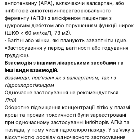
ангіотензину (АРА), включаючи валсартан, або
інгібіторів ангіотензинперетворювального
ферменту (АПФ) з аліскіреном пацієнтам з
цукровим діабетом або порушенням функції нирок
(ШКФ < 60 мл/хв/1, 73 м2).
· Вагітні або жінки, які планують завагітніти (див.
«Застосування у період вагітності або годування
груддю»).
Взаємодія з іншими лікарськими засобами та
інші види взаємодій.
Взаємодії, пов’язані як з валсартаном, так і з
гідрохлоротіазидом
Одночасне застосування не рекомендується
Літій
Оборотне підвищення концентрації літію у плазмі
крові та прояви токсичності були зареєстровані
при одночасному застосуванні інгібіторів АПФ та
тіазидів, у тому числі гідрохлоротіазиду. У зв’язку з
відсутністю досвіду одночасного застосування