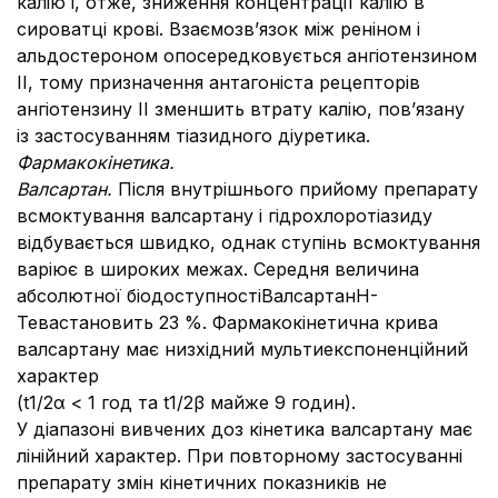
калію і, отже, зниження концентрації калію в
сироватці крові. Взаємозв’язок між реніном і
альдостероном опосередковується ангіотензином
ІІ, тому призначення антагоніста рецепторів
ангіотензину ІІ зменшить втрату калію, пов’язану
із застосуванням тіазидного діуретика.
Фармакокінетика
.
Валсартан.
Після внутрішнього прийому препарату
всмоктування валсартану і гідрохлоротіазиду
відбувається швидко, однак ступінь всмоктування
варіює в широких межах. Середня величина
абсолютної біодоступностіВалсартанH-
Тевастановить 23 %. Фармакокінетична крива
валсартану має низхідний мультиекспоненційний
характер
(t1/2α < 1 год та t1/2β майже 9 годин).
У діапазоні вивчених доз кінетика валсартану має
лінійний характер. При повторному застосуванні
препарату змін кінетичних показників не