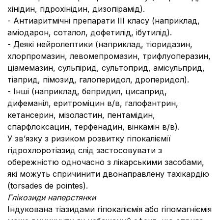
хінідин, гідрохінідин, дизопірамід).
- Антиаритмічні препарати III класу (наприклад,
аміодарон, соталол, дофетилід, ібутилід).
- Деякі нейролептики (наприклад, тіоридазин,
хлорпромазин, левомепромазин, трифлуоперазин,
ціамемазин, сульпірид, сультоприд, амісульприд,
тіаприд, пімозид, галоперидол, дроперидол).
- Інші (наприклад, бепридил, цисаприд,
дифеманіл, еритроміцин в/в, галофантрин,
кетансерин, мізоластин, пентамідин,
спарфлоксацин, терфенадин, вінкамін в/в).
У зв’язку з ризиком розвитку гіпокаліємії
гідрохлоротіазид слід застосовувати з
обережністю одночасно з лікарськими засобами,
які можуть спричинити двонаправлену тахікардію
(torsades de pointes).
Глікозиди наперстянки
Індукована тіазидами гіпокаліємія або гіпомагніємія