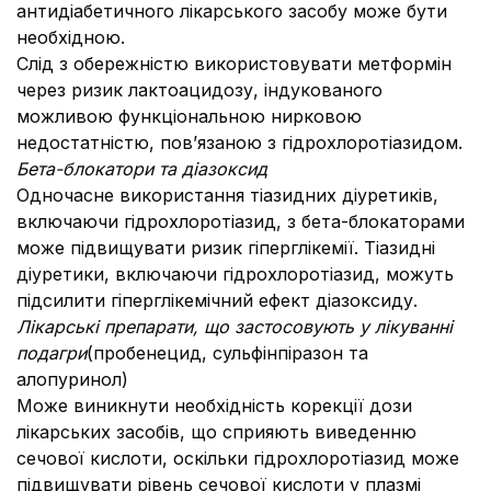
антидіабетичного лікарського засобу може бути
необхідною.
Слід з обережністю використовувати метформін
через ризик лактоацидозу, індукованого
можливою функціональною нирковою
недостатністю, пов’язаною з гідрохлоротіазидом.
Бета-блокатори та діазоксид
Одночасне використання тіазидних діуретиків,
включаючи гідрохлоротіазид, з бета-блокаторами
може підвищувати ризик гіперглікемії. Тіазидні
діуретики, включаючи гідрохлоротіазид, можуть
підсилити гіперглікемічний ефект діазоксиду.
Лікарські препарати, що застосовують у лікуванні
подагри
(пробенецид, сульфінпіразон та
алопуринол)
Може виникнути необхідність корекції дози
лікарських засобів, що сприяють виведенню
сечової кислоти, оскільки гідрохлоротіазид може
підвищувати рівень сечової кислоти у плазмі