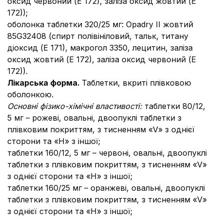
оксид червоний (Е 172), заліза оксид жовтий (Е
172));
оболонка таблетки 320/25 мг: Opadry II жовтий
85G32408 (спирт полівініловий, тальк, титану
діоксид (Е 171), макрогол 3350, лецитин, заліза
оксид жовтий (Е 172), заліза оксид червоний (Е
172)).
Лікарська форма.
Таблетки, вкриті плівковою
оболонкою.
Основні фізико-хімічні властивості:
таблетки 80/12,
5 мг – рожеві, овальні, двоопуклі таблетки з
плівковим покриттям, з тисненням «V» з однієї
сторони та «H» з іншої;
таблетки 160/12, 5 мг – червоні, овальні, двоопуклі
таблетки з плівковим покриттям, з тисненням «V»
з однієї сторони та «H» з іншої;
таблетки 160/25 мг – оранжеві, овальні, двоопуклі
таблетки з плівковим покриттям, з тисненням «V»
з однієї сторони та «H» з іншої;