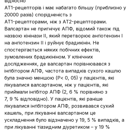
відносно
АТ1-рецепторів і має набагато більшу (приблизно у
20000 разів) спорідненість з
АТ1-рецепторами, ніж з АТ2-рецепторами.
Валсартан не пригнічує АПФ, відомий також під
назвою кінінази ІІ, який перетворює ангіотензин І
на ангіотензин ІІ і руйнує брадикінін. Не
спостерігається ніяких побічних ефектів,
зумовлених брадикініном. У клінічних
дослідженнях, де валсартан порівнювався з
інгібітором АПФ, частота випадків сухого кашлю
була значно меншою (Р< 0, 05) у пацієнтів, які
лікувалися валсартаном, ніж у пацієнтів, які
приймали інгібітор АПФ (2, 6 % порівняно з
7, 9 % відповідно). У пацієнтів, які раніше
лікувалися інгібітором АПФ, розвивався сухий
кашель, при лікуванні валсартаном це
ускладнення було відзначено у 19, 5 % випадків, а
при лікуванні тіазидним діуретиком – у 19 %