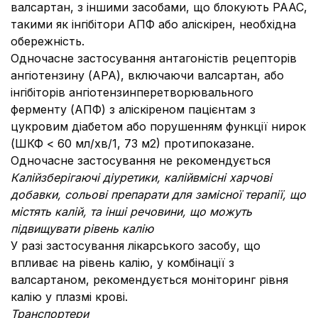
валсартан, з іншими засобами, що блокують РААС,
такими як інгібітори АПФ або аліскірен, необхідна
обережність.
Одночасне застосування антагоністів рецепторів
ангіотензину (АРА), включаючи валсартан, або
інгібіторів ангіотензинперетворювального
ферменту (АПФ) з аліскіреном пацієнтам з
цукровим діабетом або порушенням функції нирок
(ШКФ < 60 мл/хв/1, 73 м2) протипоказане.
Одночасне застосування не рекомендується
Калійзберігаючі діуретики, калійвмісні харчові
добавки, сольові препарати для замісної терапії, що
містять калій, та інші речовини, що можуть
підвищувати рівень калію
У разі застосування лікарського засобу, що
впливає на рівень калію, у комбінації з
валсартаном, рекомендується моніторинг рівня
калію у плазмі крові.
Транспортери