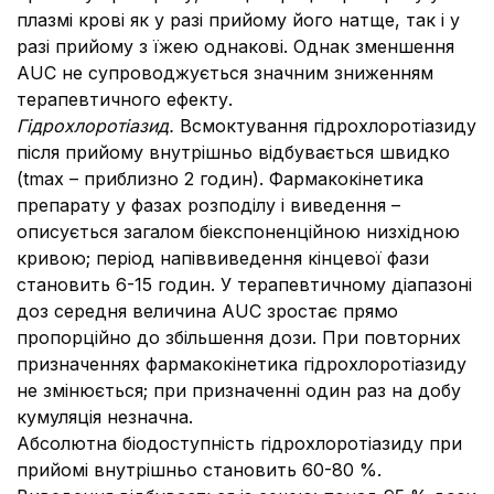
плазмі крові як у разі прийому його натще, так і у
разі прийому з їжею однакові. Однак зменшення
AUC не супроводжується значним зниженням
терапевтичного ефекту.
Гідрохлоротіазид.
Всмоктування гідрохлоротіазиду
після прийому внутрішньо відбувається швидко
(tmax – приблизно 2 годин). Фармакокінетика
препарату у фазах розподілу і виведення –
описується загалом біекспоненційною низхідною
кривою; період напіввиведення кінцевої фази
становить 6-15 годин. У терапевтичному діапазоні
доз середня величина AUC зростає прямо
пропорційно до збільшення дози. При повторних
призначеннях фармакокінетика гідрохлоротіазиду
не змінюється; при призначенні один раз на добу
кумуляція незначна.
Абсолютна біодоступність гідрохлоротіазиду при
прийомі внутрішньо становить 60-80 %.