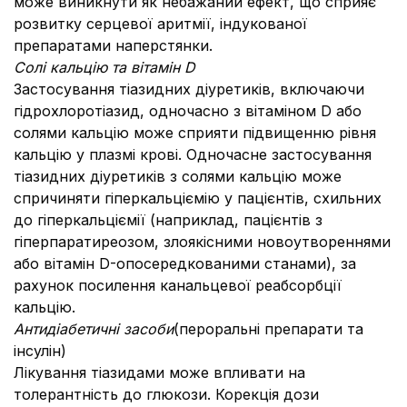
може виникнути як небажаний ефект, що сприяє
розвитку серцевої аритмії, індукованої
препаратами наперстянки.
Солі кальцію та вітамін D
Застосування тіазидних діуретиків, включаючи
гідрохлоротіазид, одночасно з вітаміном D або
солями кальцію може сприяти підвищенню рівня
кальцію у плазмі крові. Одночасне застосування
тіазидних діуретиків з солями кальцію може
спричиняти гіперкальціємію у пацієнтів, схильних
до гіперкальціємії (наприклад, пацієнтів з
гіперпаратиреозом, злоякісними новоутвореннями
або вітамін D-опосередкованими станами), за
рахунок посилення канальцевої реабсорбції
кальцію.
Антидіабетичні засоби
(пероральні препарати та
інсулін)
Лікування тіазидами може впливати на
толерантність до глюкози. Корекція дози