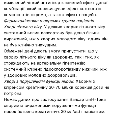
виявлений чіткий антигіпертензивний ефект даної
комбінації, який перевищував ефект кожного із
компонентів окремо, а також ефект плацебо.
Фармакокінетика в окремих групах пацієнтів.
Хворі літнього віку.
У деяких хворих літнього віку
системний вплив валсартану був дещо більше
виражений, ніж у хворих молодого віку, однак він
не був клінічно значущим.
Обмежені дані дають змогу припустити, що у
хворих літнього віку як здорових, так і тих, які
страждають на артеріальну гіпертензію,
системний кліренс гідрохлоротіазиду нижчий, ніж
у здорових молодих добровольців.
Хворі з порушенням функції нирок.
Хворим з
кліренсом креатиніну 30-70 мл/хв корекція дози не
потрібна.
Немає даних про застосування ВалсартанH-Тева
хворим із вираженими порушеннями функції
нирок (кліренс креатиніну< 30 мл/хв) і пацієнтам,