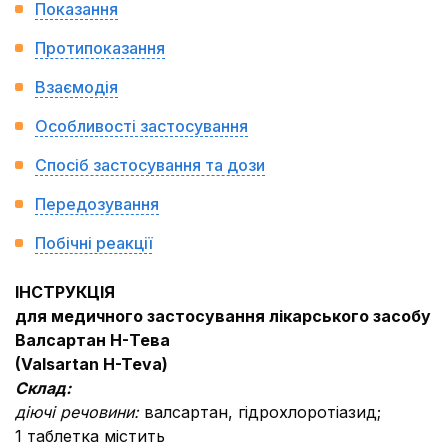
Показання
Протипоказання
Взаємодія
Особливості застосування
Спосіб застосування та дози
Передозування
Побічні реакції
ІНСТРУКЦІЯ
для медичного застосування лікарського засобу
Валсартан H-Тева
(Valsartan H-Teva)
Склад:
діючі речовини:
валсартан, гідрохлоротіазид;
1 таблетка містить