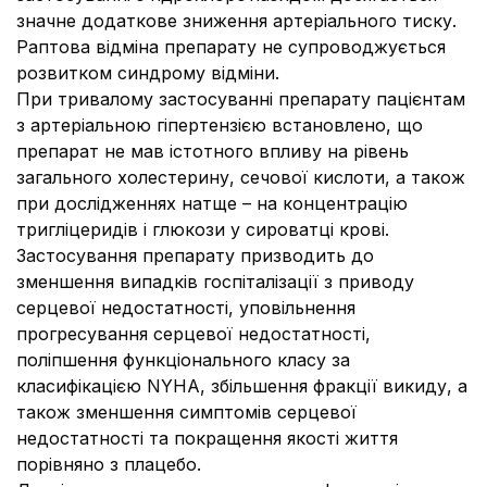
значне додаткове зниження артеріального тиску.
Раптова відміна препарату не супроводжується
розвитком синдрому відміни.
При тривалому застосуванні препарату пацієнтам
з артеріальною гіпертензією встановлено, що
препарат не мав істотного впливу на рівень
загального холестерину, сечової кислоти, а також
при дослідженнях натще – на концентрацію
тригліцеридів і глюкози у сироватці крові.
Застосування препарату призводить до
зменшення випадків госпіталізації з приводу
серцевої недостатності, уповільнення
прогресування серцевої недостатності,
поліпшення функціонального класу за
класифікацією NYHA, збільшення фракції викиду, а
також зменшення симптомів серцевої
недостатності та покращення якості життя
порівняно з плацебо.