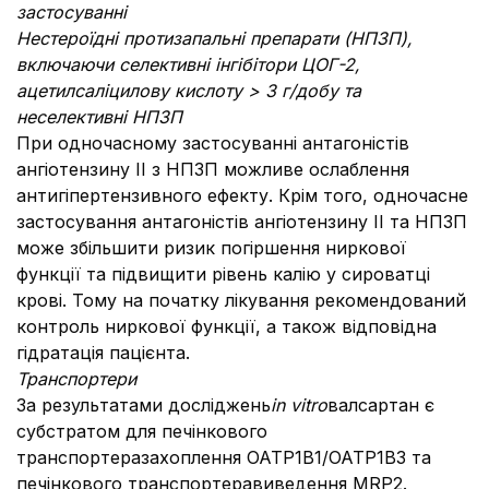
застосуванні
Нестероїдні протизапальні препарати (НПЗП),
включаючи селективні інгібітори ЦОГ-2,
ацетилсаліцилову кислоту > 3 г/добу та
неселективні НПЗП
При одночасному застосуванні антагоністів
ангіотензину ІІ з НПЗП можливе ослаблення
антигіпертензивного ефекту. Крім того, одночасне
застосування антагоністів ангіотензину ІІ та НПЗП
може збільшити ризик погіршення ниркової
функції та підвищити рівень калію у сироватці
крові. Тому на початку лікування рекомендований
контроль ниркової функції, а також відповідна
гідратація пацієнта.
Транспортери
За результатами досліджень
in vitro
валсартан є
субстратом для печінкового
транспортеразахоплення OATP1B1/OATP1B3 та
печінкового транспортеравиведення MRP2.