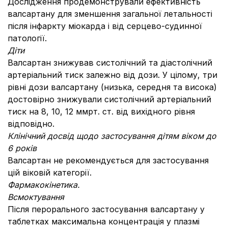
Дослідження продемонстрували ефективність
валсартану для зменшення загальної летальності
після інфаркту міокарда і від серцево-судинної
патології.
Діти
Валсартан знижував систолічний та діастолічний
артеріальний тиск залежно від дози. У цілому, три
рівні дози валсартану (низька, середня та висока)
достовірно знижували систолічний артеріальний
тиск на 8, 10, 12 ммрт. ст. від вихідного рівня
відповідно.
Клінічний досвід щодо застосування дітям віком до
6 років
Валсартан не рекомендується для застосування
цій віковій категорії.
Фармакокінетика.
Всмоктування
Після перорального застосування валсартану у
таблетках максимальна концентрація у плазмі