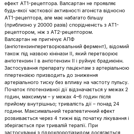
ефект АТ1-рецептора. Валсартан не проявляє
будь-якої часткової активності агоніста відносно
АТ1-рецептора, але має набагато більшу
(приблизно у 20000 разів) спорідненість з АТ1-
рецептором, ніж з АТ2-рецептором.
Валсартан не пригнічує АПФ
(ангіотензинперетворювальний фермент), відомий
також під назвою кінінази ІІ, який перетворює
ангіотензин І в ангіотензин ІІ і руйнує брадикінін.
Застосування препарату пацієнтам з артеріальною
гіпертензією призводить до зниження
артеріального тиску без впливу на частоту пульсу.
Початок гіпотензивної дії відзначається у межах 2
годин, максимум – у межах 4–6 годин після
прийому внутрішньо; тривалість дії – понад 24
години. Максимальний терапевтичний ефект
розвивається через 4 тижні від початку лікування і
зберігається при тривалій терапії. При
застосуванні з гідрохлоротіазидом досягається