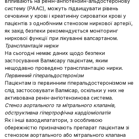
впливають на ренін-ангіотензин-альдостеронову
систему (РААС), можуть підвищувати рівень
сечовини у крові і креатиніну сироватки крові у
пацієнтів з однобічним стенозом ниркової артерії,
як захід безпеки рекомендується моніторинг
ниркової функції при лікуванні валсартаном.
Трансплантація нирки
На сьогодні немає даних щодо безпеки
застосування Валмісару пацієнтам, яким
нещодавно проведено трансплантацію нирки.
Первинний гіперальдостеронізм
Пацієнтам із первинним гіперальдостеронізмом не
слід застосовувати Валмісар, оскільки у них не
активована ренін-ангіотензинова система.
Стеноз аортального та мітрального клапанів,
обструктивна гіпертрофічна кардіоміопатія
Як і інші вазодилататори, з особливою
обережністю призначають препарат пацієнтам зі
стенозом аортального або мітрального клапана