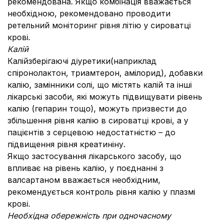
рекомендована. Якщо комбінація вважається
необхідною, рекомендовано проводити
ретельний моніторинг рівня літію у сироватці
крові.
Калій
Калійзберігаючі діуретики
(наприклад
спіронолактон, триамтерон, амілорид), добавки
калію, замінники солі, що містять калій та інші
лікарські засоби, які можуть підвищувати рівень
калію (гепарин тощо), можуть призвести до
збільшення рівня калію в сироватці крові, а у
пацієнтів з серцевою недостатністю – до
підвищення рівня креатиніну.
Якщо застосування лікарського засобу, що
впливає на рівень калію, у поєднанні з
валсартаном вважається необхідним,
рекомендується контроль рівня калію у плазмі
крові.
Необхідна обережність при одночасному