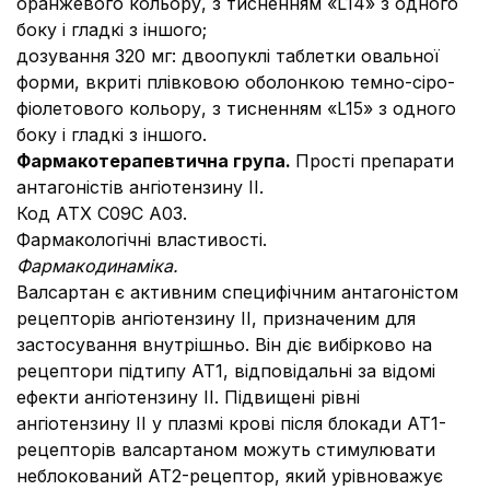
оранжевого кольору, з тисненням «L14» з одного
боку і гладкі з іншого;
дозування 320 мг: двоопуклі таблетки овальної
форми, вкриті плівковою оболонкою темно-сіро-
фіолетового кольору, з тисненням «L15» з одного
боку і гладкі з іншого.
Фармакотерапевтична група.
Прості препарати
антагоністів ангіотензину ІІ.
Код АТХ С09С А03.
Фармакологічні властивості.
Фармакодинаміка.
Валсартан є активним специфічним антагоністом
рецепторів ангіотензину ІІ, призначеним для
застосування внутрішньо. Він діє вибірково на
рецептори підтипу АТ1, відповідальні за відомі
ефекти ангіотензину ІІ. Підвищені рівні
ангіотензину ІІ у плазмі крові після блокади АТ1-
рецепторів валсартаном можуть стимулювати
неблокований АТ2-рецептор, який урівноважує