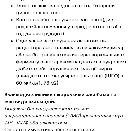
Тяжка печінкова недостатність, біліарний
цироз та холестаз.
Вагітність або планування вагітності(див.
розділ«Застосування у період вагітності або
годування груддю»).
Одночасне застосування антагоністів
рецептора ангіотензину, включаючиВалмісар,
або інгібіторів ангіотензинперетворювального
ферменту з аліскіреном пацієнтам з цукровим
діабетом або порушенням функції нирок
(швидкість гломерулярної фільтрації (ШГФ) <
60 мл/хв/1, 73 м2).
Взаємодія з іншими лікарськими засобами та
інші види взаємодій.
Подвійна блокада
ренін-ангіотензин-
альдостеронової системи (РААС)
препаратами груп
АРА, ІАПФ або аліскіреном
Слід дотримуватись обережності при