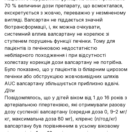
70 % величини дози препарату, що всмокталася,
екскретується з жовчю, переважно у незміненому
вигляді. Валсартан не піддається значній
біотрансформації, і, як можна очікувати,
системний вплив валсартану не корелює зі
ступенем порушень функції печінки. Тому для
пацієнтів із печінковою недостатністю
небіліарного походження і при відсутності
холестазу корекція дози валсартану не потрібна.
Було показано, що у пацієнтів із біліарним цирозом
печінки або обструкцією жовчовивідних шляхів
AUC валсартану збільшується приблизно вдвічі.
Діти
Повідомлялось, що у дітей віком від 1 до 16 років з
артеріальною гіпертензією, які отримували разову
дозу суспензії валсартану (середня доза 0, 9–2 мг/
кг, максимальна доза 80 мг), кліренс (л/год/кг)
валсартану був порівнянним в усьому віковому