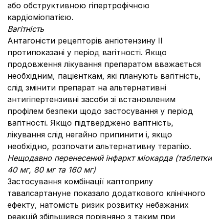
або обструктивною гіпертрофічною
кардіоміопатією.
Вагітність
Антагоністи рецепторів ангіотензину ІІ
протипоказані у період вагітності. Якщо
продовження лікування препаратом вважається
необхідним, пацієнткам, які планують вагітність,
слід змінити препарат на альтернативні
антигіпертензивні засоби зі встановленим
профілем безпеки щодо застосування у період
вагітності. Якщо підтверджено вагітність,
лікування слід негайно припинити і, якщо
необхідно, розпочати альтернативну терапію.
Нещодавно перенесений інфаркт міокарда
(
таблетки
40
мг
, 80
мг та
160
мг
)
Застосування комбінації каптоприлу
тавалсартануне показало додаткового клінічного
ефекту, натомість ризик розвитку небажаних
реакцій збільшився порівняно з таким при