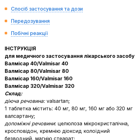
Спосіб застосування та дози
Передозування
Побічні реакції
ІНСТРУКЦІЯ
для медичного застосування лікарського засобу
Валмісар 40/Valm
isar
40
Валмісар 80/Valm
isar
80
Валмісар 160/Valm
isar
160
Валмісар 320/
Valm
isar
320
Склад:
діюча речовина:
valsartan;
1 таблетка містить: 40 мг, 80 мг, 160 мг або 320 мг
валсартану;
допоміжні речовини
: целюлоза мікрокристалічна,
кросповідон, кремнію діоксид колоїдний
безводний, магнію стеарат;