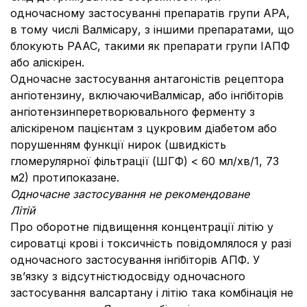
одночасному застосуванні препаратів групи АРА,
в тому числі Валмісару, з іншими препаратами, що
блокують РААС, такими як препарати групи ІАПФ
або аліскірен.
Одночасне застосування антагоністів рецептора
ангіотензину, включаючиВалмісар, або інгібіторів
ангіотензинперетворювального ферменту з
аліскіреном пацієнтам з цукровим діабетом або
порушенням функції нирок (швидкість
гломерулярної фільтрації (ШГФ) < 60 мл/хв/1, 73
м2) протипоказане.
Одночасне застосування не рекомендоване
Літій
Про оборотне підвищення концентрації літію у
сироватці крові і токсичність повідомлялося у разі
одночасного застосування інгібіторів АПФ. У
зв’язку з відсутністюдосвіду одночасного
застосування валсартану і літію така комбінація не