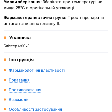
Умови зберігання
:
Зберігати при температурі не
вище 25°С в оригінальній упаковці.
Фармакотерапевтична група
:
Прості препарати
антагоністів ангіотензину ІІ.
Упаковка
Блістер №10x3
Інструкція
Фармакологічні властивості
Показання
Протипоказання
Взаємодія
Особливості застосування