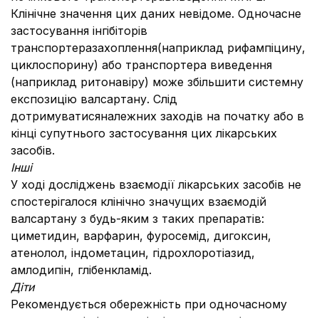
Клінічне значення цих даних невідоме. Одночасне
застосування інгібіторів
транспортеразахоплення(наприклад рифампіцину,
циклоспорину) або транспортера виведення
(наприклад ритонавіру) може збільшити системну
експозицію валсартану. Слід
дотримуватисяналежних заходів на початку або в
кінці супутнього застосування цих лікарських
засобів.
Інші
У ході досліджень взаємодії лікарських засобів не
спостерігалося клінічно значущих взаємодій
валсартану з будь-яким з таких препаратів:
циметидин, варфарин, фуросемід, дигоксин,
атенолол, індометацин, гідрохлоротіазид,
амлодипін, глібенкламід.
Діти
Рекомендується обережність при одночасному