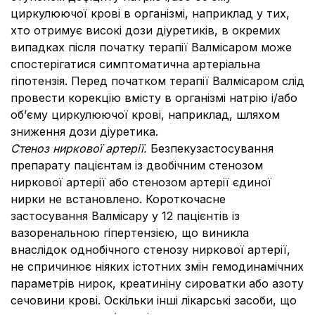
циркулюючої крові в організмі, наприклад у тих,
хто отримує високі дози діуретиків, в окремих
випадках після початку терапії Валмісаром може
спостерігатися симптоматична артеріальна
гіпотензія. Перед початком терапії Валмісаром слід
провести корекцію вмісту в організмі натрію і/або
об’єму циркулюючої крові, наприклад, шляхом
зниження дози діуретика.
Стеноз ниркової артерії.
Безпеку
застосування
препарату пацієнтам із двобічним стенозом
ниркової артерії або стенозом артерії єдиної
нирки не встановлено. Короткочасне
застосування Валмісару у 12 пацієнтів із
вазоренальною гіпертензією, що виникла
внаслідок однобічного стенозу ниркової артерії,
не спричинює ніяких істотних змін гемодинамічних
параметрів нирок, креатиніну сироватки або азоту
сечовини крові. Оскільки інші лікарські засоби, що