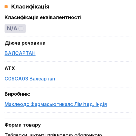
Класифікація
Класифікація еквівалентності
N/A
Діюча речовина
ВАЛСАРТАН
ATX
C09CA03 Валсартан
Виробник
:
Маклеодс Фармасьютикалс Лімітед
,
Індія
Форма товару
Таблетки, вкриті плівковою оболонкою