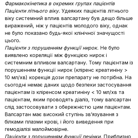
Фармакокінетика в окремих групах пацієнтів
Пацієнти літнього віку.
Удеяких пацієнтів літнього
віку системний вплив валсартану був дещо більше
виражений, ніж у пацієнтів молодого віку, однак
не було показано будь-якої клінічної значущості
цього.
Пацієнти з порушенням функції нирок.
Не було
виявлено кореляції між функцією нирок і
системним впливом валсартану. Тому пацієнтам із
порушенням функції нирок (кліренс креатиніну >
10 мл/хв) корекція дози препарату не потрібна. На
сьогодні немає даних щодо безпеки застосування
пацієнтам із кліренсом креатиніну < 10 мл/хв та
пацієнтам, яким проводять діаліз, тому валсартан
слід застосовувати з обережністю цим пацієнтам.
Валсартан має високий ступінь зв’язування з
білками плазми крові, і його виведення при
гемодіалізі малоймовірне.
Пацієнти з порушенням функції печінки.
Приблизно