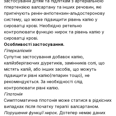
застосуванні дітям та підліткам з артеріальною
гіпертензією валсартану та інших речовин, які
пригнічують ренін-ангіотензин-альдостеронову
систему, що може підвищити рівень калію у
сироватці крові. Необхідно ретельно
контролювати функцію нирок та рівень калію у
сироватці крові.
Особливості застосування.
Гіперкаліємія
Супутнє застосування добавок калію,
калійзберігаючих діуретиків, замінників солі, що
містять калій, або інших засобів, що можуть
підвищити рівні калію(гепарин тощо), не
рекомендується. За необхідності слід
контролювати рівні калію.
Гіпотонія
Симптоматична гіпотонія може статися в рідкісних
випадках після початку терапії валсартаном.
Порушення функції нирок.
Дотепер немає даних