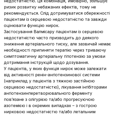
недостатністю. Ця комбінація, ймовірно, збільшує
ризик розвитку небажаних ефектів, тому не
рекомендується. Слід дотримуватися обережності
пацієнтам із серцевою недостатністю та завжди
оцінювати функцію нирок.
Застосування Валмісару пацієнтам із серцевою
недостатністю часто призводить до деякого
зниження артеріального тиску, але зазвичай немає
необхідності припиняти терапію через триваючу
симптоматичну артеріальну гіпотензію за умови
дотримання інструкцій щодо дозування.
У пацієнтів, у яких функція нирок може залежати
від активності ренін-ангіотензинової системи
(наприклад у пацієнтів з тяжкою застійною
серцевою недостатністю), лікування інгібіторами
ангіотензинперетворювального ферменту
пов’язане з олігурією та/або прогресуючою
азотемією і в окремих випадках – з гострою
нирковою недостатністю та/або летальним