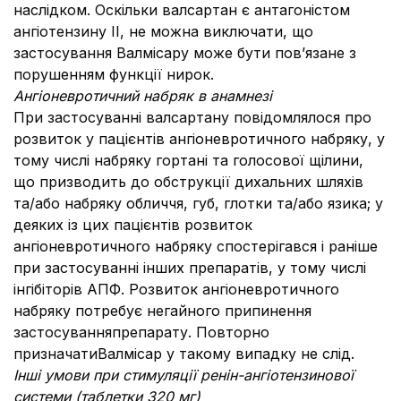
наслідком. Оскільки валсартан є антагоністом
ангіотензину II, не можна виключати, що
застосування Валмісару може бути пов’язане з
порушенням функції нирок.
Ангіоневротичний набряк в анамнезі
При застосуванні валсартану повідомлялося про
розвиток у пацієнтів ангіоневротичного набряку, у
тому числі набряку гортані та голосової щілини,
що призводить до обструкції дихальних шляхів
та/або набряку обличчя, губ, глотки та/або язика; у
деяких із цих пацієнтів розвиток
ангіоневротичного набряку спостерігався і раніше
при застосуванні інших препаратів, у тому числі
інгібіторів АПФ. Розвиток ангіоневротичного
набряку потребує негайного припинення
застосуванняпрепарату. Повторно
призначатиВалмісар у такому випадку не слід.
Інші умови при стимуляції ренін-ангіотензинової
системи (таблетки 320 мг)