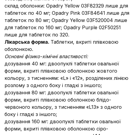
склад оболонки: Opadry Yellow 03F82329 лише для
таблеток по 40 мг; Opadry Pink 03F84641 лише для
таблеток по 80 мг; Opadry Yellow 03F520004 лише
для таблеток по 160 мг; Оpadry Purple 02F50251
лише для таблеток по 320.
Лікарська форма.
Таблетки, вкриті плівковою
оболонкою.
Основні фізико-хімічні властивості:
дозування 40 мг: двоопуклі таблетки овальної
форми, вкриті плівковою оболонкою жовтого
кольору, з тисненням: «L» і «12», розділених лінією
розлому з одного боку і гладкі з іншого;
дозування 80 мг: двоопуклі таблетки овальної
форми, вкриті плівковою оболонкою блідо-
червоного кольору, з тисненням «L13» з одного
боку і гладкі з іншого;
дозування 160 мг: двоопуклі таблетки овальної
форми, вкриті плівковою оболонкою сіро-