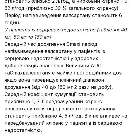
становить близько 2 л/год, а нирковий кліренс – 0,
62 л/год (приблизно 30 % загального кліренсу).
Період напіввиведення валсартану становить 6
годин.
У пацієнтів із серцевою недостатністю
(
таблетки
40
мг
, 80
мг та
160
мг
)
Середній час досягнення Cmaxі період
напіввиведення валсартану у пацієнтів із
серцевою недостатністю і у здорових
добровольців аналогічні. Величини AUC
таCmaxвалсартану є майже пропорційними дозі¸
якщо вона перевищує клінічний діапазон
дозування (від 40 до 160 мг 2 рази на добу).
Середній коефіцієнт кумуляції становить
приблизно 1, 7. Передбачуваний кліренс
валсартану після перорального застосування
становить приблизно 4, 5 л/год. Вік не впливає на
передбачуваний кліренс у пацієнтів із серцевою
недостатністю.