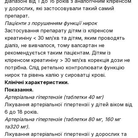
діапазоні від 1 до 16 років з аналогічним кліренсом
у дорослих, які застосовували такий самий
препарат.
Пацієнти з порушенням функції нирок
Застосування препарату дітям із кліренсом
креатиніну < 30 мл/хв та дітям, яким проводять
діаліз, не вивчалося, тому валсартан не
рекомендується таким пацієнтам. Дітям із
кліренсом креатиніну > 30 мл/хв корекція дози не
потрібна. Слід ретельно контролювати функцію
нирок та рівень калію у сироватці крові.
Клінічні характеристики.
Показання.
Артеріальна гіпертензія (таблетки 40
мг)
Лікування артеріальної гіпертензії у дітей віком від
6 до 18 років.
Артеріальна гіпертензія (таблетки 80
мг, 160
мг
та320
мг).
Лікування артеріальної гіпертензії у дорослих та