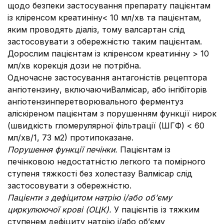
щодо безпеки застосування препарату пацієнтам
із кліренсом креатиніну< 10 мл/хв та пацієнтам,
яким проводять діаліз, тому валсартан слід
застосовувати з обережністю таким пацієнтам.
Дорослим пацієнтам із кліренсом креатиніну > 10
мл/хв корекція дози не потрібна.
Одночасне застосування антагоністів рецептора
ангіотензину, включаючиВалмісар, або інгібіторів
ангіотензинперетворювального ферментуз
аліскіреном пацієнтам з порушенням функції нирок
(швидкість гломерулярної фільтрації (ШГФ) < 60
мл/хв/1, 73 м2) протипоказане.
Порушення функції печінки.
Пацієнтам із
печінковою недостатністю легкого та помірного
ступеня тяжкості без холестазу Валмісар слід
застосовувати з обережністю.
Пацієнти з дефіцитом натрію і/або об’єму
циркулюючої крові (ОЦК).
У пацієнтів із тяжким
ступенем дефіциту натрію і/або об’єму