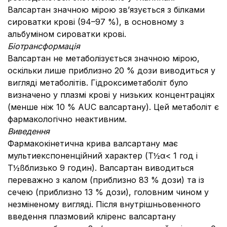
Валсартан значною мірою зв’язується з білками
сироватки крові (94­–97 %), в основному з
альбуміном сироватки крові.
Біотрансформація
Валсартан не метаболізується значною мірою,
оскільки лише приблизно 20 % дози виводиться у
вигляді метаболітів. Гідроксиметаболіт було
визначено у плазмі крові у низьких концентраціях
(менше ніж 10 % AUC валсартану). Цей метаболіт є
фармакологічно неактивним.
Виведення
Фармакокінетична крива валсартану має
мультиекспоненційний характер (Т½α< 1 год і
T½ßблизько 9 годин). Валсартан виводиться
переважно з калом (приблизно 83 % дози) та із
сечею (приблизно 13 % дози), головним чином у
незміненому вигляді. Після внутрішньовенного
введення плазмовий кліренс валсартану