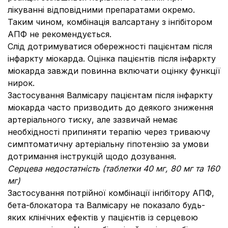
лікуванні відповідними препаратами окремо.
Таким чином, комбінація валсартану з інгібітором
АПФ не рекомендується.
Слід дотримуватися обережності пацієнтам після
інфаркту міокарда. Оцінка пацієнтів після інфаркту
міокарда завжди повинна включати оцінку функції
нирок.
Застосування Валмісару пацієнтам після інфаркту
міокарда часто призводить до деякого зниження
артеріального тиску, але зазвичай немає
необхідності припиняти терапію через триваючу
симптоматичну артеріальну гіпотензію за умови
дотримання інструкцій щодо дозування.
Серцева недостатність
(
таблетки
40
мг
, 80
мг та
160
мг
)
Застосування потрійної комбінації інгібітору АПФ,
бета-блокатора та Валмісару не показало будь-
яких клінічних ефектів у пацієнтів із серцевою