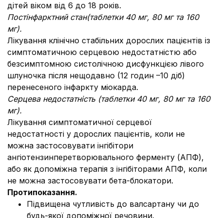
дітей віком від 6 до 18 років.
Постінфарктний стан
(
таблетки
40
мг
, 80
мг та
160
мг
)
.
Лікування клінічно стабільних дорослих пацієнтів із
симптоматичною серцевою недостатністю або
безсимптомною систолічною дисфункцією лівого
шлуночка після нещодавно (12 годин –10 діб)
перенесеного інфаркту міокарда.
Серцева недостатність
(
таблетки
40
мг
, 80
мг та
160
мг
)
.
Лікування симптоматичної серцевої
недостатності у дорослих пацієнтів, коли не
можна застосовувати інгібітори
ангіотензинперетворювального ферменту (AПФ),
або як допоміжна терапія з інгібіторами АПФ, коли
не можна застосовувати бета-блокатори.
Протипоказання.
Підвищена чутливість до валсартану чи до
будь-якої допоміжної речовини.