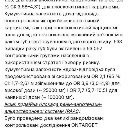
% CI: 3,68–4,31) для плоскоклітинної карциноми.
Кумулятивна залежність доза–відповідь
спостерігалася як при базальноклітинній
карциномі, так і при плоскоклітинній карциномі.
Інше дослідження показало можливий зв’язок між
раком губ і застосуванням гідрохлоротіазиду: 633
випадки раку губ були зіставлені з 63 067
контрольними групами населення з
використанням стратегії вибору ризику.
Кумулятивна залежність «доза-відповідь» була
продемонстрована зі скоригованим OR 2,1 (95 %
CI: 1,7–2,6) зі збільшенням до OR 3,9 (3,0–4,9) для
високої дози (~ 25000 мг) і OR 7,7 (5,7-10,5) для
найвищої дози (~ 100000 мг).
Інше: подвійна блокада ренін-ангіотензин-
альдостеронової системи (РААС)
Було проведено два великі рандомізовані
контрольовані дослідження ONTARGET