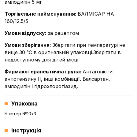
амлодипін 5 мг
Торгівельне найменування
:
ВАЛМІСАР НА
160/12.5/5
Умови відпуску
:
за рецептом
Умови зберігання
:
Зберігати при температурі не
вище 30 °С в оригінальній упаковці.Зберігати в
недоступному для дітей місці.
Фармакотерапевтична група
:
Антагоністи
ангіотензину ІІ, інші комбінації. Валсартан,
амлодипін і гідрохлоротіазид.
Упаковка
Блістер №10x3
Інструкція