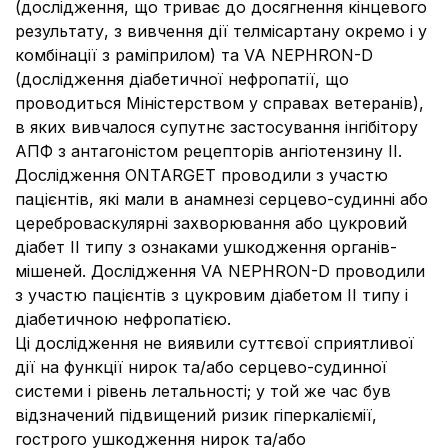
(дослідження, що триває до досягнення кінцевого
результату, з вивчення дії телмісартану окремо і у
комбінації з раміприлом) та VA NEPHRON-D
(дослідження діабетичної нефропатії, що
проводиться Міністерством у справах ветеранів),
в яких вивчалося супутнє застосування інгібітору
АПФ з антагоністом рецепторів ангіотензину II.
Дослідження ONTARGET проводили з участю
пацієнтів, які мали в анамнезі серцево-судинні або
цереброваскулярні захворювання або цукровий
діабет ІІ типу з ознаками ушкодження органів-
мішеней. Дослідження VA NEPHRON-D проводили
з участю пацієнтів з цукровим діабетом ІІ типу і
діабетичною нефропатією.
Ці дослідження не виявили суттєвої сприятливої
дії на функції нирок та/або серцево-судинної
системи і рівень летальності; у той же час був
відзначений підвищений ризик гіперкаліємії,
гострого ушкодження нирок та/або