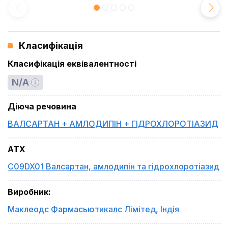
Класифікація
Класифікація еквівалентності
N/A
Діюча речовина
ВАЛСАРТАН + АМЛОДИПІН + ГІДРОХЛОРОТІАЗИД
ATX
C09DX01 Валсартан, амлодипін та гідрохлоротіазид
Виробник
:
Маклеодс Фармасьютикалс Лімітед
,
Індія