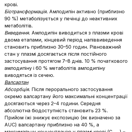
крові.
Біотрансформація
. Амлодипін активно (приблизно
90 %) метаболізується у печінці до неактивних
метаболітів.
Виведення
. Амлодипін виводиться з плазми крові
двома етапами, кінцевий період напіввиведення
становить приблизно 30–50 годин. Рівноважний
стан у плазмі досягається після постійного
застосування протягом 7–8 днів. 10 % початкового
амлодипіну і 60 % метаболітів амлодипіну
виводяться із сечею.
Валсартан
Абсорбція
. Після перорального застосування
окремо валсартану його максимальні концентрації
досягаються через 2–4 години. Середня
абсолютна біодоступність становить 23 %.
Прийом їжі знижує експозицію (як визначено за
AUC) валсартану приблизно на 40 %, а
максимальну концентрацію у плазмі крові (С
) –