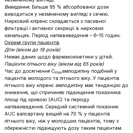
Виведення
. Більше 95 % абсорбованої дози
виводиться у незміненому вигляді з сечею.
Нирковий кліренс складається з пасивної
фільтрації і активної секреції в ниркових
канальцях. Період напіввиведення – 6–15 годин.
Окремі групи пацієнтів
Діти (віком до 18 років)
Немає даних щодо фармакокінетики у дітей.
Пацієнти літнього віку (віком від 65 років)
Час до досягнення С
амлодипіну подібний у
max
пацієнтів молодого та літнього віку. У пацієнтів
літнього віку кліренс амлодипіну має тенденцію до
зниження, що спричиняє підвищення показника
площі під кривою (AUC) та періоду
напіввиведення. Середній системний показник
AUC валсартану вищий на 70 % у пацієнтів
літнього віку, ніж у молодших пацієнтів, тому з
обережністю підвищують дозу таким пацієнтам.