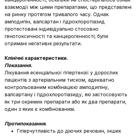
взаємодії між цими препаратами, що представлені
на ринку протягом тривалого часу. Однак
амлодипін, валсартан і гідрохлоротіазид
протестовані індивідуально стосовно
генотоксичності та канцерогенності; були
отримані негативні результати.
Клінічні характеристики.
Показання.
Лікування есенціальної гіпертензії у дорослих
пацієнтів з артеріальним тиском, адекватно
контрольованим комбінацією амлодипіну,
валсартану і гідрохлоротіазиду, які застосовують
як три окремих препарати або як два препарати,
один з яких є комбінованим.
Протипоказання
.
Гіперчутливість до діючих речовин, інших