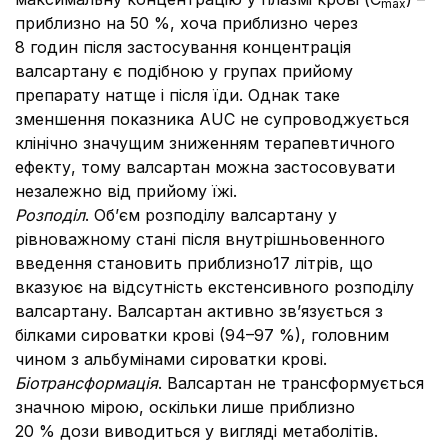
max
приблизно
на 50 %, хоча приблизно через
8 годин після застосування концентрація
валсартану є подібною у групах прийому
препарату натще і після їди. Однак таке
зменшення показника AUC не супроводжується
клінічно значущим зниженням терапевтичного
ефекту, тому валсартан можна застосовувати
незалежно від прийому їжі.
Розподіл
. Об’єм розподілу валсартану у
рівноважному стані після внутрішньовенного
введення становить приблизно17 літрів, що
вказуює на відсутність екстенсивного розподілу
валсартану. Валсартан активно зв’язується з
білками сироватки крові (94–97 %), головним
чином з альбумінами сироватки крові.
Біотрансформація
. Валсартан не трансформується
значною мірою, оскільки лише приблизно
20 % дози виводиться у вигляді метаболітів.