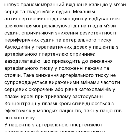
інгібує трансмембранний вхід іонів кальцію у м’язи
серця та гладкі м’язи судин. Механізм
антигіпертензивної дії амлодипіну відбувається
шляхом прямої релаксуючої дії на гладкі м’язи
судин, спричиняючи зниження резистентності
периферичних судин та артеріального тиску.
Амлодипін у терапевтичних дозах у пацієнтів з
артеріальною гіпертензією спричиняє
вазодилатацію, що призводить до зниження
артеріального тиску у положенні лежачи та
стоячи. Таке зниження артеріального тиску не
супроводжується вираженими змінами частоти
серцевих скорочень або рівня катехоламінів у
плазмі крові при тривалому застосуванні.
Концентрації у плазмі крові співвідносяться з
ефектом як у молодих пацієнтів, так і у пацієнтів
літнього віку.
У пацієнтів з артеріальною гіпертензією і
нормальною функцією нирок амлодипін у