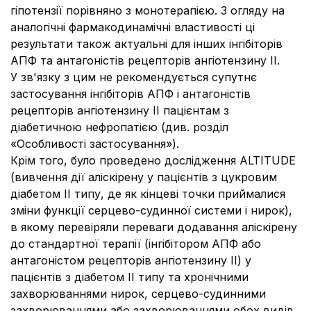
гіпотензії
порівняно з монотерапією. З огляду на
аналогічні фармакодинамічні властивості ці
результати також актуальні для інших інгібіторів
АПФ та антагоністів рецепторів ангіотензину II.
У зв'язку з цим не рекомендується супутнє
застосування інгібіторів АПФ і антагоністів
рецепторів ангіотензину II пацієнтам з
діабетичною нефропатією (див. розділ
«Особливості застосування»).
Крім того, було проведено дослідження ALTITUDE
(вивчення дії аліскірену у пацієнтів з цукровим
діабетом ІІ типу, де як кінцеві точки приймалися
зміни функції серцево-судинної системи і нирок),
в якому перевіряли переваги додавання аліскірену
до стандартної терапії (інгібітором АПФ або
антагоністом рецепторів ангіотензину II) у
пацієнтів з діабетом ІІ типу та хронічними
захворюваннями нирок, серцево-судинними
захворюваннями або захворюваннями обох видів.