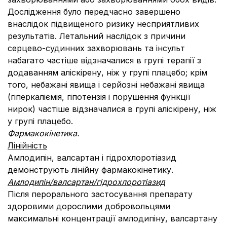
Дослідження було передчасно завершено
внаслідок підвищеного ризику несприятливих
результатів. Летальний наслідок з причини
серцево-судинних захворювань та інсульт
набагато частіше відзначалися в групі терапії з
додаванням аліскірену, ніж у групі плацебо; крім
того, небажані явища і серйозні небажані явища
(гіперкаліємія, гіпотензія і порушення функції
нирок) частіше відзначалися в групі аліскірену, ніж
у групі плацебо.
Фармакокінетика.
Лінійність
Амлодипін, валсартан і гідрохлоротіазид
демонструють лінійну фармакокінетику.
Амлодипін/валсартан/гідрохлоротіазид
Після перорального застосування препарату
здоровими дорослими добровольцями
максимальні концентрації амлодипіну, валсартану