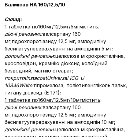
Валмісар НА 160/12
,
5/10
Склад
:
1 таблетка по
160
мг/12
,
5
мг/5
мг
містить
:
діючі речовини:
валсартану 160
мг
;
гідрохлор
о
тіазиду 12,5 мг; амлодипіну
бесилату
у
перерахуванні на амлодипін 5 мг;
допоміжні речовини:
целюлоза мікрокристалічна,
кросповідон, кремнію діоксид колоїдний
безводний, магнію стеарат;
покриття
Instacoat
Universal
ICG
-
U
-
10346
White
:
гіпромелоза, поліетиленгліколь,
тальк,
титану діоксид (Е 171);
1 таблетка по
160
мг/12
,
5
мг/10
мг
містить
:
діючі речовини:
валсартану 160
мг
;
гідрохлор
о
тіазиду 12,5 мг; амлодипіну
бесилату
у
перерахуванні на амлодипін 10 мг;
допоміжні речовини:
целюлоза мікрокристалічна,
кросповідон, кремнію діоксид колоїдний