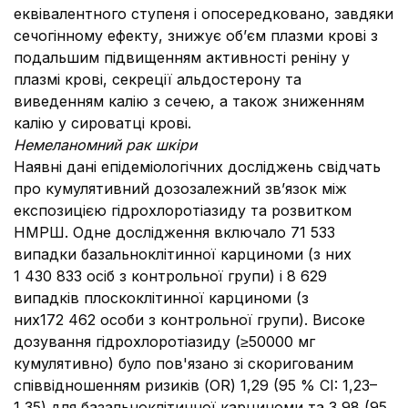
еквівалентного ступеня і опосередковано, завдяки
сечогінному ефекту, знижує об’єм плазми крові з
подальшим підвищенням активності реніну у
плазмі крові, секреції альдостерону та
виведенням калію з сечею, а також зниженням
калію у сироватці крові.
Немеланомний рак шкіри
Наявні дані епідеміологічних досліджень свідчать
про кумулятивний дозозалежний зв’язок між
експозицією гідрохлоротіазиду та розвитком
НМРШ. Одне дослідження включало 71 533
випадки базальноклітинної карциноми (з них
1 430 833 осіб з контрольної групи) і 8 629
випадків плоскоклітинної карциноми (з
них172 462 особи з контрольної групи). Високе
дозування гідрохлоротіазиду (≥50000 мг
кумулятивно) було пов'язано зі скоригованим
співвідношенням ризиків (OR) 1,29 (95 % CI: 1,23–
1,35) для базальноклітинної карциноми та 3,98 (95