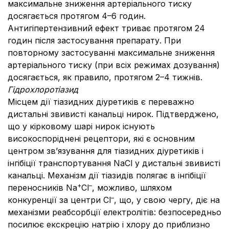
максимальне зниження артеріального тиску
досягається протягом 4–6 годин.
Антигіпертензивний ефект
триває протягом 24
годин після застосування препарату. При
повторному застосуванні максимальне зниження
артеріального тиску (при всіх режимах дозування)
досягається, як правило, протягом 2–4 тижнів.
Гідрохлоротіазид
Місцем дії тіазидних діуретиків є переважно
дистальні звивисті канальці нирок. Підтверджено,
що у кірковому шарі нирок існують
високоспоріднені рецептори, які є основним
центром зв’язування для тіазидних діуретиків і
інгібіції транспортування NaCl у дистальні звивисті
канальці. Механізм дії тіазидів полягає в інгібіції
+
–
переносників Na
Cl­
, можливо, шляхом
–
конкуренції за центри Cl
, що, у свою чергу, діє на
механізми реабсорбції електролітів: безпосередньо
посилює екскрецію натрію і хлору до приблизно