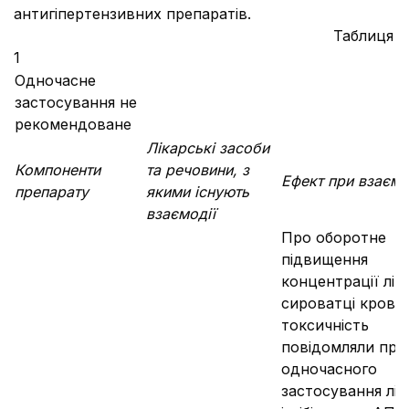
антигіпертензивних препаратів.
Таблиця
1
Одночасне
застосування не
рекомендоване
Лікарські засоби
Компоненти
та речовини, з
Ефект при взаємо
препарату
якими існують
взаємодії
Про оборотне
підвищення
концентрації літі
сироватці крові і
токсичність
повідомляли про
одночасного
застосування літ