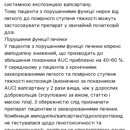
системною експозицією валсартану.
Тому пацієнти з порушеннями функції нирок від
легкого до помірного ступеня тяжкості можуть
застосовувати препарат у звичайній початковій
дозі.
Порушення функції печінки
У пацієнтів з порушенням функції печінки кліренс
амлодипіну знижений, що призводить до
збільшення показника AUC приблизно на 40–60 %.
У середньому у пацієнтів з хронічними
захворюваннями легкого та помірного ступеня
тяжкості експозиція (визначено за показником
AUC) валсартану у 2 рази вища, ніж у дорослих
добровольців (згруповано за віком, статтю і
масою тіла). З обережністю слід призначати
препарат пацієнтам із захворюваннями печінки.
Комбінація амлодипін/валсартан/гідрохлоротіазид
не тестувалася щодо генотоксичності та
канцерогенності, оскільки не спостерігалось ознак