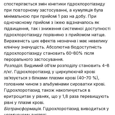
спостерігається змін кінетики гідрохлоротіазиду
при повторному застосуванні, а кумуляція була
мінімальною при прийомі 1 раз на добу. При
одночасному прийомі з їжею відзначалось як
підвищення, так і зниження системної доступності
гідрохлоротіазиду порівняно з прийомом натще.
Вираженість цих ефектів незначна і має невелику
клінічну значущість. Абсолютна біодоступність
гідрохлоротіазиду становить 60–80% після
перорального застосування.
Розподіл
. Видимий об’єм розподілу становить 4–8
л/кг. Гідрохлоротіазид у циркулюючій крові
зв’язується з білками плазми крові (40–70 %),
головним чином з альбумінами сироватки крові.
Гідрохлоротіазид також накопичується в
еритроцитах у рівнях, що у 1,8 раза перевищують
рівні у плазмі крові.
Біотрансформація
. Гідрохлоротіазид виводиться у
незміненому вигляді.