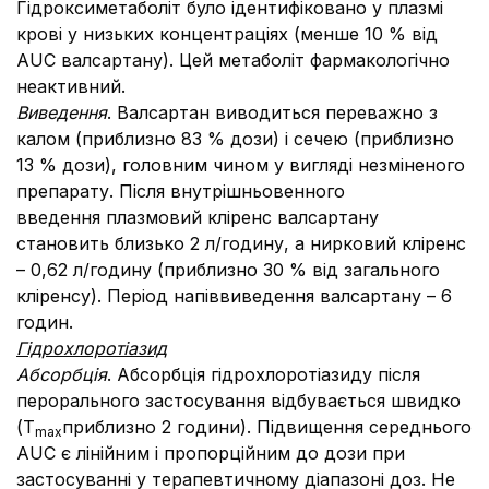
Гідроксиметаболіт було ідентифіковано у плазмі
крові у низьких концентраціях (менше 10 % від
AUC валсартану). Цей метаболіт фармакологічно
неактивний.
Виведення
. Валсартан виводиться переважно з
калом (приблизно 83 % дози) і сечею (приблизно
13 % дози), головним чином у вигляді незміненого
препарату. Після внутрішньовенного
введення
плазмовий кліренс валсартану
становить близько 2 л/годину, а нирковий кліренс
– 0,62 л/годину (приблизно 30 % від загального
кліренсу). Період напіввиведення валсартану – 6
годин.
Гідрохлоротіазид
Абсорбція
. Абсорбція гідрохлоротіазиду після
перорального застосування відбувається швидко
(Т
приблизно 2 години). Підвищення середнього
max
AUC є лінійним і пропорційним до дози при
застосуванні у терапевтичному діапазоні доз. Не