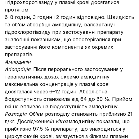
і гідрохлоротіазиду у плазмі крові досягалися
протягом
6–8 годин, 3 годин і 2 годин відповідно. Швидкість
та об’єм абсорбції амлодипіну, валсартану і
гідрохлоротіазиду при застосуванні препарату
аналогічні показникам, що спостерігалися при
застосуванні його компонентів як окремих
препаратів.
Амлодипін
Абсорбція
. Після перорального застосування у
терапевтичних дозах окремо амлодипіну
максимальна концентрація у плазмі крові
досягалася через 6–12 годин. Абсолютна
біодоступність становила від 64
до 80 %. Прийом
їжі не впливає на біодоступність амлодипіну.
Розподіл
. Об’єм розподілу становить приблизно 21
л/кг. Дослідження
in vitro
амлодипіну показали, що
приблизно 97,5 % препарату, що знаходиться у
циркулюючій крові, зв’язується з білками плазми