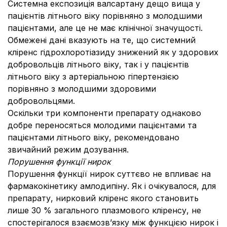
Системна експозиція валсартану дещо вища у
пацієнтів літнього віку порівняно з молодшими
пацієнтами, але це не має клінічної значущості.
Обмежені дані вказують на те, що системний
кліренс гідрохлоротіазиду знижений як у здорових
добровольців літнього віку, так і у пацієнтів
літнього віку з артеріальною гіпертензією
порівняно з молодшими здоровими
добровольцями.
Оскільки три компоненти препарату однаково
добре переносяться молодими пацієнтами та
пацієнтами літнього віку, рекомендовано
звичайний режим дозування.
Порушення функції нирок
Порушення функції нирок суттєво не впливає на
фармакокінетику амлодипіну. Як і очікувалося, для
препарату, нирковий кліренс якого становить
лише 30 % загального плазмового кліренсу, не
спостерігалося взаємозв’язку між функцією нирок і