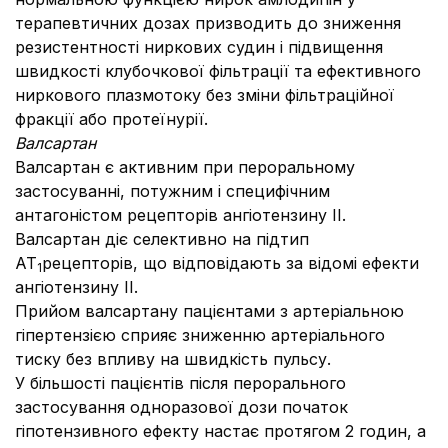
терапевтичних дозах призводить до зниження
резистентності ниркових судин і підвищення
швидкості клубочкової фільтрації та ефективного
ниркового плазмотоку без зміни фільтраційної
фракції або
протеїнурії.
Валсартан
Валсартан є активним при пероральному
застосуванні, потужним і специфічним
антагоністом рецепторів ангіотензину ІІ.
Валсартан діє селективно на підтип
АТ
рецепторів, що відповідають за відомі ефекти
1
ангіотензину ІІ.
Прийом валсартану пацієнтами з артеріальною
гіпертензією сприяє зниженню артеріального
тиску без впливу на швидкість пульсу.
У більшості пацієнтів після перорального
застосування одноразової дози початок
гіпотензивного ефекту настає протягом 2 годин, а