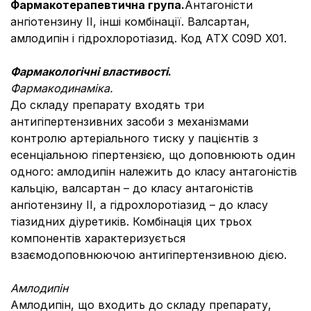
Фармакотерапевтична група.
А
нтагоністи
ангіотензину ІІ, інші комбінації. Валсартан,
амлодипін і гідрохлоротіазид. Код АТ
X
C09D X01.
Фармакологічні властивості
.
Фармакодинаміка.
До складу препарату входять три
антигіпертензивних засоби з механізмами
контролю артеріального тиску у пацієнтів з
есенціальною гіпертензією, що доповнюють один
одного: амлодипін належить до класу антагоністів
кальцію, валсартан – до класу антагоністів
ангіотензину ІІ, а гідрохлоротіазид – до класу
тіазидних діуретиків. Комбінація цих трьох
компонентів характеризується
взаємодоповнюючою антигіпертензивною дією.
Амлодипін
Амлодипін, що входить до складу препарату,