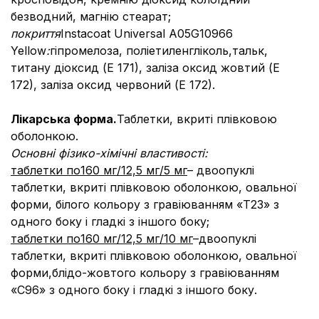
безводний, магнію стеарат;
покриття
Instacoat Universal A05G10966
Yellow
:
гіпромелоза, поліетиленгліколь,
тальк,
титану діоксид (Е 171), заліза оксид жовтий (Е
172), заліза оксид червоний
(Е 172).
Лікарська форма.
Таблетки, вкриті плівковою
оболонкою.
Основні фізико-хімічні властивості
:
таблетки по
160 мг/12,5 мг/5 мг
– двоопуклі
таблетки, вкриті плівковою оболонкою,
овальної
форми, білого кольору з гравіюванням «Т23» з
одного боку і гладкі з іншого боку;
таблетки по
160 мг/12,5 мг/10 мг
–
двоопуклі
таблетки, вкриті плівковою оболонкою,
овальної
форми,
блідо-жовтого
кольору з гравіюванням
«
C
96
» з одного боку і гладкі з іншого боку.