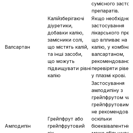
сумісного засто
препаратів.
Калійзберігаючі
Якщо необхідне
діуретики,
застосування
добавки калію,
лікарського преп
замісники солі,
що впливає на р
Валсартан
що містять калій,
калію, у комбінаці
та інші засоби,
валсартаном,
що можуть
рекомендовано 
підвищувати рівні
перевіряти рівен
калію
у плазмі крові.
Застосування
амлодипіну з
грейпфрутом чи
грейпфрутовим 
не рекомендован
Грейпфрут або
оскільки
Амлодипін
грейпфрутовий
біоеквівалентніс