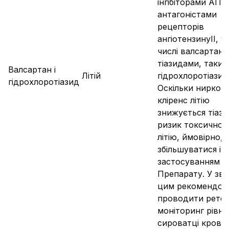
інгібіторами АПФ
антагоністами
рецепторів
ангіотензину
II
, у
числі валсартан
тіазидами, таким
Валсартан і
Літій
гідрохлоротіазид
гідрохлоротіазид
Оскільки нирков
кліренс літію
знижується тіаз
ризик токсичнос
літію, ймовірно,
збільшуватися із
застосуванням
Препарату. У зв’я
цим рекомендов
проводити рете
моніторинг рівня 
сироватці крові п