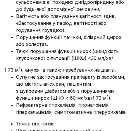
сульфонамідів, похідних дигідропіридину або
до будь-якої допоміжної речовини.
Вагітні
c
ть або планування вагітності (див.
«Застосування у період вагітності або
годування груддю»).
Порушення функції печінки, біліарний цироз
або холестаз.
Тяжкі порушення функції нирок (швидкість
клубочкової фільтрації (ШКФ) <30 мл/хв/
2
1,73 м
), анурія, а також перебування на діалізі.
Супутнє застосування препарату із засобами,
що містять аліскірен, пацієнтам
з цукровим діабетом або з порушеннями
2
функції нирок (ШКФ < 60 мл/хв/1,73 м
).
Рефрактерна гіпокаліємія, гіпонатріємія,
гіперкальціємія, симптоматична гіперурикемія.
Тяжка гіпотензія.
Шок (включаючи кардіогенний шок).