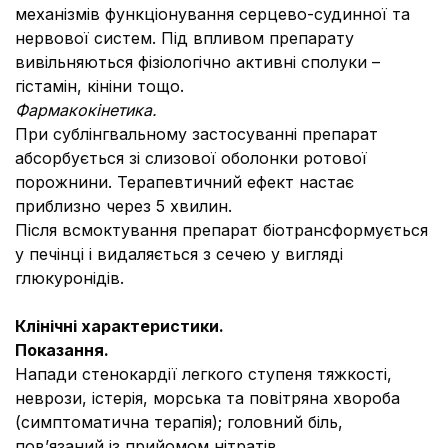
механізмів функціонування серцево-судинної та
нервової систем. Під впливом препарату
вивільняються фізіологічно активні сполуки –
гістамін, кініни тощо.
Фармакокінетика.
При сублінгвальному застосуванні препарат
абсорбується зі слизової оболонки ротової
порожнини. Терапевтичний ефект настає
приблизно через 5 хвилин.
Після всмоктування препарат біотрансформується
у печінці і видаляється з сечею у вигляді
глюкуронідів.
Клінічні характеристики.
Показання.
Напади стенокардії легкого ступеня тяжкості,
неврози, істерія, морська та повітряна хвороба
(симптоматична терапія); головний біль,
пов’язаний із прийомом нітратів.