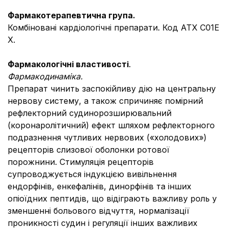
Фармакотерапевтична група.
Комбіновані кардіологічні препарати. Код АТХ С01Е
Х.
Фармакологічні властивості
.
Фармакодинаміка.
Препарат чинить заспокійливу дію на центральну
нервову систему, а також спричиняє помірний
рефлекторний судинорозширювальний
(коронаролітичний) ефект шляхом рефлекторного
подразнення чутливих нервових («холодових»)
рецепторів слизової оболонки ротової
порожнини. Стимуляція рецепторів
супроводжується індукцією вивільнення
ендорфінів, енкефалінів, динорфінів та інших
опіоїдних пептидів, що відіграють важливу роль у
зменшенні больового відчуття, нормалізації
проникності судин і регуляції інших важливих