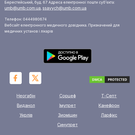
Берестейський, буд. 67
Адреса електронної пошти суб’єкта:
umb@umb.com.ua
ssavych@umb.com.ua
,
Телефон: 0444980674
Вебсайт електронного медичного довідника. Призначений для
медичних установ і лікарів
Неогабін
Сорцеф
Т-Септ
Виданол
Імупрет
Канефрон
Укрлів
Зиоміцин
Ларфікс
Синупрет