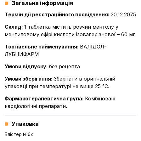
Загальна інформація
Термін дії реєстраційного посвідчення
:
30.12.2075
Склад
:
1 таблетка містить розчин ментолу у
ментиловому ефірі кислоти ізовалеріанової – 60 мг
Торгівельне найменування
:
ВАЛІДОЛ-
ЛУБНИФАРМ
Умови відпуску
:
без рецепта
Умови зберігання
:
Зберiгати в оригінальній
упаковці при температурі не вище 25 °С.
Фармакотерапевтична група
:
Комбіновані
кардіологічні препарати.
Упаковка
Блістер №6x1