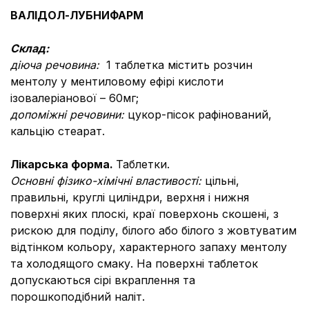
ВАЛІДОЛ-ЛУБНИФАРМ
Склад:
діюча речовина:
1 таблетка містить розчин
ментолу у ментиловому ефірі кислоти
ізовалеріанової – 60мг;
допоміжні речовини:
цукор-пісок рафінований,
кальцію стеарат.
Лікарська форма.
Таблетки.
Основні фізико-хімічні властивості:
цільні,
правильні, круглі циліндри, верхня і нижня
поверхні яких плоскі, краї поверхонь скошені, з
рискою для поділу, білого або білого з жовтуватим
відтінком кольору, характерного запаху ментолу
та холодящого смаку. На поверхні таблеток
допускаються сірі вкраплення та
порошкоподібний наліт.