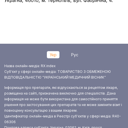
Україна, 46010, м. Тернопіль, вул. Фабрична, 4.
Укр
Рус
Назва онлайн-медіа: RX index
Суб‘єкт у сфері онлайн-медіа: ТОВАРИСТВО З ОБМЕЖЕНОЮ
ВІДПОВІДАЛЬНІСТЮ “УКРАЇНСЬКИЙ МЕДИЧНИЙ ВІСНИК”
Інформація про препарати, які відпускаються за рецептом лікаря,
розміщена на сайті, призначена виключно для спеціалістів. Дана
інформація не може бути використана для самостійного приняття
рішення про застосування цих препаратів та не може замінити візит і
повноцінну консультацію з вашим лікарем.
Ідентифікатор онлайн-медіа в Реєстрі суб‘єктів у сфері медіа: R40-
06306
Поштова адреса суб‘єкта: Україна, 03062, м. Київ, просп.