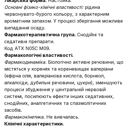
Лiкарська форма.
Настойка.
Основні фізико-хімічні властивості:
рідина
червонувато-бурого кольору, з характерним
ароматним запахом. У процесі зберігання можливе
випадання осаду.
Фармакотерапевтична група.
Снодійні та
седативні препарати.
Код ATХ N05C M09.
Фармакологічні властивості.
Фармакодинаміка.
Біологічно активні речовини, що
містяться у коренях та кореневищах валеріани
(ефірна олія, валеріанова кислота, борнеол,
алкалоїди, дубильні речовини, цукри), зменшують
процеси збудження у центральній нервовій
системі, посилюють ефекти інших седативних,
снодійних, аналгетичних та спазмолітичних
засобів.
Фармакокінетика.
Не вивчалась.
Клінічні характеристики.