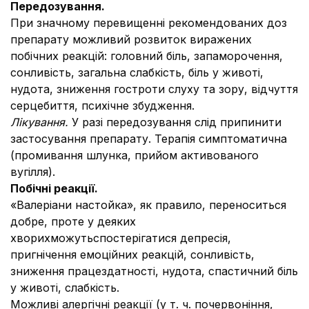
Передозування.
При значному перевищенні рекомендованих доз
препарату можливий розвиток виражених
побічних реакцій: головний біль, запаморочення,
сонливість, загальна слабкість, біль у животі,
нудота, зниження гостроти слуху та зору, відчуття
серцебиття, психічне збудження.
Лікування.
У разі передозування слід припинити
застосування препарату. Терапія симптоматична
(промивання шлунка, прийом активованого
вугілля).
Побічні реакції.
«Валеріани настойка», як правило, переноситься
добре, проте у деяких
хворихможутьспостерігатися депресія,
пригнічення емоційних реакцій, сонливість,
зниження працездатності, нудота, спастичний біль
у животі, слабкість.
Можливі алергічні реакції (у т. ч. почервоніння,