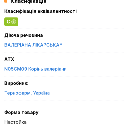
Класифікація
Класифікація еквівалентності
C
Діюча речовина
ВАЛЕРІАНА ЛІКАРСЬКА*
ATX
N05CM09 Корінь валеріани
Виробник
:
Тернофарм
,
Україна
Форма товару
Настойка