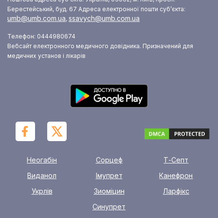
Берестейський, буд. 67
Адреса електронної пошти суб’єкта:
umb@umb.com.ua
ssavych@umb.com.ua
,
Телефон: 0444980674
Вебсайт електронного медичного довідника. Призначений для
медичних установ і лікарів
Неогабін
Сорцеф
Т-Септ
Виданол
Імупрет
Канефрон
Укрлів
Зиоміцин
Ларфікс
Синупрет