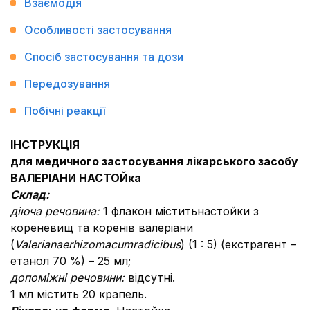
Взаємодія
Особливості застосування
Спосіб застосування та дози
Передозування
Побічні реакції
IНСТРУКЦIЯ
для медичного застосування лікарського засобу
ВАЛЕРІАНИ НАСТОЙка
Склад:
діюча речовина:
1 флакон міститьнастойки з
кореневищ та коренів валеріани
(
Valerianae
rhizoma
cum
radicibus
) (1 : 5) (екстрагент –
етанол 70 %) – 25 мл;
допоміжні речовини
:
відсутні.
1 мл містить 20 крапель.