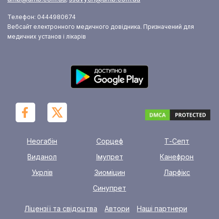
Телефон: 0444980674
Вебсайт електронного медичного довідника. Призначений для
медичних установ і лікарів
Неогабін
Сорцеф
Т-Септ
Виданол
Імупрет
Канефрон
Укрлів
Зиоміцин
Ларфікс
Синупрет
Ліцензії та свідоцтва
Автори
Наші партнери