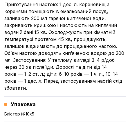
Приготування настою: 1 дес. л. кореневищ з
коренями поміщають в емальований посуд,
заливають 200 мл гарячої кип’яченої води,
закривають кришкою і настоюють на киплячий
водяній бані 15 хв. Охолоджують при кімнатній
температурі протягом 45 хв, проціджують,
залишок віджимають до процідженого настою.
Об’єм настою доводять кип’яченою водою до 200
мл. Застосування: У теплому вигляді 3–4 р/доб
через 30 хв після їди. Дорослі та діти від 14
років — 1–2 ст. л.; діти: 6–10 років — 1 ч. л., 10–14
років — 1 дес. л. Перед застосуванням настій слід
збовтати.
Упаковка
Блістер №10x5