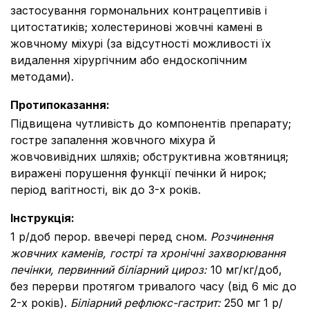
застосування гормональних контрацептивів і
цитостатиків; холестеринові жовчні камені в
жовчному міхурі (за відсутності можливості їх
видалення хірургічним або ендоскопічним
методами).
Протипоказання
:
Підвищена чутливість до компонентів препарату;
гостре запалення жовчного міхура й
жовчовивідних шляхів; обструктивна жовтяниця;
виражені порушення функції печінки й нирок;
період вагітності, вік до 3-х років.
Інструкція
:
1 р/доб перор. ввечері перед сном.
Розчинення
жовчних каменів, гострі та хронічні захворювання
печінки, первинний біліарний цироз:
10 мг/кг/доб,
без перерви протягом тривалого часу (від 6 міс до
2-х років).
Біліарний рефлюкс-гастрит:
250 мг 1 р/