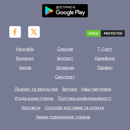
Неогабін
Сорцеф
Т-Септ
Виданол
Імупрет
Канефрон
Укрлів
Зиоміцин
Ларфікс
Синупрет
Ліцензії та свідоцтва
Автори
Наші партнери
Угода користувача
Політика конфіденційності
Контакти
Способи доставки та оплати
Умови повернення товарів