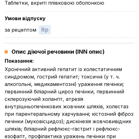
Таблетки, вкриті плівковою оболонкою
Умови відпуску
Rp
за рецептом
Опис діючої речовини (INN опис)
Показання
:
Хронічний активний гепатит із холестатичним
синдромом, гострий гепатит; токсичні (у т. ч.
алкогольні, медикаментозні) ураження печінки;
первинний біліарний цироз печінки, первинний
склерозуючий холангіт, атрезія
внутрішньопечінкових жовчних шляхів, холестаз
при парентеральному харчуванні; кістозний фіброз
печінки (муковісцидоз); дискінезія жовчовивідних
шляхів; біліарний рефлюкс-гастрит і рефлюкс-
езофагіт, профілактика уражень печінки при