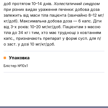
доб протягом 10–14 днів.
Холестатичний синдром
при різних видах ураження печінки: добова доза
залежить від маси тіла пацієнта (звичайно 8–12 мг/
кг/доб). Максимальна добова доза — 6 капс. Діти
від 3-х років: 10–20 мг/кг/доб. Пацієнтам з масою
тіла до 34 кг і тим, хто має труднощі з ковтанням
капс., призначають препарат у формі сусп. для п/
о заст. у дозі 10 мг/кг/доб.
Упаковка
Блістер №10x1