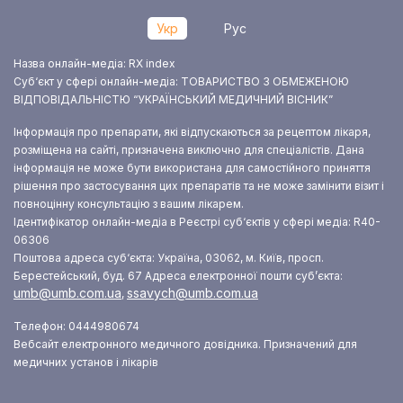
Укр
Рус
Назва онлайн-медіа: RX index
Суб‘єкт у сфері онлайн-медіа: ТОВАРИСТВО З ОБМЕЖЕНОЮ
ВІДПОВІДАЛЬНІСТЮ “УКРАЇНСЬКИЙ МЕДИЧНИЙ ВІСНИК”
Інформація про препарати, які відпускаються за рецептом лікаря,
розміщена на сайті, призначена виключно для спеціалістів. Дана
інформація не може бути використана для самостійного приняття
рішення про застосування цих препаратів та не може замінити візит і
повноцінну консультацію з вашим лікарем.
Ідентифікатор онлайн-медіа в Реєстрі суб‘єктів у сфері медіа: R40-
06306
Поштова адреса суб‘єкта: Україна, 03062, м. Київ, просп.
Берестейський, буд. 67
Адреса електронної пошти суб’єкта:
umb@umb.com.ua
ssavych@umb.com.ua
,
Телефон: 0444980674
Вебсайт електронного медичного довідника. Призначений для
медичних установ і лікарів