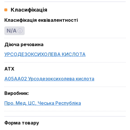
Класифікація
Класифікація еквівалентності
N/A
Діюча речовина
УРСОДЕЗОКСИХОЛЕВА КИСЛОТА
ATX
A05AA02 Урсодезоксихолева кислота
Виробник
:
Про. Мед. ЦС
,
Чеська Республіка
Форма товару