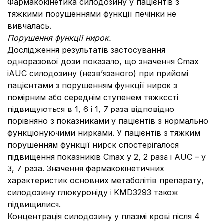
Фармакокінетика силодозину у пацієнтів з
тяжкими порушеннями функції печінки не
вивчалась.
Порушення функції нирок.
Дослідження результатів застосування
одноразової дози показало, що значення Сmax
іAUC силодозину (незв’язаного) при прийомі
пацієнтами з порушенням функції нирок з
помірним або середнім ступенем тяжкості
підвищуються в 1, 6 і 1, 7 раза відповідно
порівняно з показниками у пацієнтів з нормально
функціонуючими нирками. У пацієнтів з тяжким
порушенням функції нирок спостерігалося
підвищення показників Сmax у 2, 2 раза і AUC – у
3, 7 раза. Значення фармакокінетичних
характеристик основних метаболітів препарату,
силодозину глюкуроніду і KMD3293 також
підвищилися.
Концентрація силодозину у плазмі крові після 4