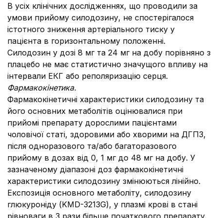
В усіх клінічних дослідженнях, що проводили за
умови прийому силодозину, не спостерігалося
істотного зниження артеріального тиску у
пацієнта в горизонтальному положенні.
Силодозин у дозі 8 мг та 24 мг на добу порівняно з
плацебо не має статистично значущого впливу на
інтервали ЕКГ або реполяризацію серця.
Фармакокінетика.
Фармакокінетичні характеристики силодозину та
його основних метаболітів оцінювалися при
прийомі препарату дорослими пацієнтами
чоловічої статі, здоровими або хворими на ДГПЗ,
після одноразового та/або багаторазового
прийому в дозах від 0, 1 мг до 48 мг на добу. У
зазначеному діапазоні доз фармакокінетичні
характеристики силодозину змінюються лінійно.
Експозиція основного метаболіту, силодозину
глюкуроніду (KMD-3213G), у плазмі крові в стані
рівноваги в 3 рази більше початкового препарату.