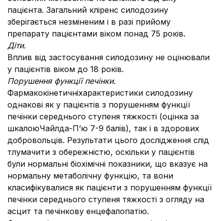
пацієнта. Загальний кліренс силодозину
зберігається незміненим і в разі прийому
препарату пацієнтами віком понад 75 років.
Діти.
Вплив від застосування силодозину не оцінювали
у пацієнтів віком до 18 років.
Порушення функції печінки.
Фармакокінетичніхарактеристики силодозину
однакові як у пацієнтів з порушенням функції
печінки середнього ступеня тяжкості (оцінка за
шкалоюЧайлда-Пʼю 7-9 балів), так і в здорових
добровольців. Результати цього дослідження слід
тлумачити з обережністю, оскільки у пацієнтів
були нормальні біохімічні показники, що вказує на
нормальну метаболічну функцію, та вони
класифікувалися як пацієнти з порушенням функції
печінки середнього ступеня тяжкості з огляду на
асцит та печінкову енцефалопатію.