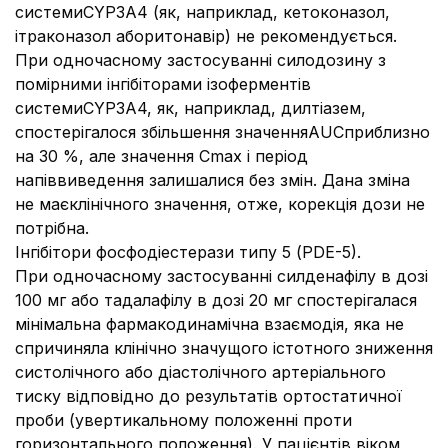
системиCYP3А4 (як, наприклад, кетоконазол,
ітраконазол аборитонавір) не рекомендується.
При одночасному застосуванні силодозину з
помірними інгібіторами ізоферментів
системиCYP3А4, як, наприклад, дилтіазем,
спостерігалося збільшення значенняAUCприблизно
на 30 %, але значення Сmax і період
напіввиведення залишалися без змін. Дана зміна
не маєклінічного значення, отже, корекція дози не
потрібна.
Інгібітори фосфодіестерази типу 5 (РDЕ-5).
При одночасному застосуванні силденафілу в дозі
100 мг або тадалафілу в дозі 20 мг спостерігалася
мінімальна фармакодинамічна взаємодія, яка не
спричиняла клінічно значущого істотного зниження
систолічного або діастолічного артеріального
тиску відповідно до результатів ортостатичної
проби (увертикальному положенні проти
горизонтального положення). У пацієнтів віком