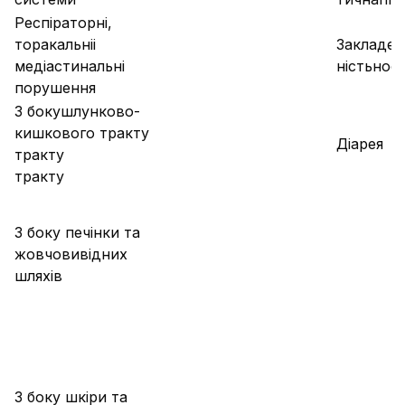
Респіраторні,
торакальніі
Закладе-
медіастинальні
ністьнос
порушення
З бокушлунково-
кишкового тракту
Діарея
тракту
тракту
З боку печінки та
жовчовивідних
шляхів
З боку шкіри та