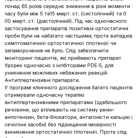
понад 65 років середнє зниження в різні моменти
часу були між 5 та15 ммрт. ст. (систолічний) та 0
і10 ммрт. ст. (діастолічний). Під час одночасного
застосування препаратів позитивні ортостатичні
проби були не набагато частішими; проте випадків
симптоматичної ортостатичної гіпотензії чи
запаморочення не було. Слід забезпечити
моніторинг пацієнтів, які приймають препарат
Урорек одночасно з інгібіторами PDE‑5, для
уникнення можливих небажаних реакцій.
Антигіпертензивні препарати.
У програмі клінічного дослідження багато пацієнтів
отримували одночасну терапію
антигіпертензивними препаратами (здебільшого
речовини, що впливають на систему ренін-
ангіотензин, бета-блокатори, антагоністи кальцію і
сечогінні засоби) без підвищення імовірності
виникнення ортостатичної гіпотензії. Проте слід