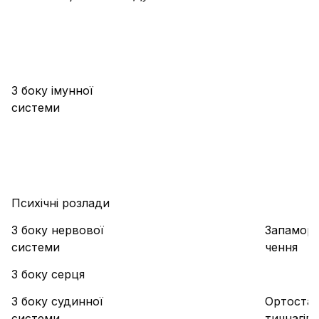
З боку імунної
системи
Психічні розлади
З боку нервової
Запамор
системи
чення
З боку серця
З боку судинної
Ортоста-
системи
тичнагіпо