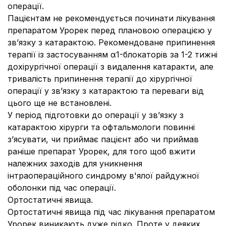
операції.
Пацієнтам не рекомендується починати лікування
препаратом Урорек перед плановою операцією у
зв’язку з катарактою. Рекомендоване припинення
терапії із застосуванням α1-блокаторів за 1-2 тижні
дохірургічної операції з видалення катаракти, але
тривалість припинення терапії до хірургічної
операції у зв’язку з катарактою та переваги від
цього ще не встановлені.
У період підготовки до операції у зв’язку з
катарактою хірурги та офтальмологи повинні
з’ясувати, чи приймає пацієнт або чи приймав
раніше препарат Урорек, для того щоб вжити
належних заходів для уникнення
інтраопераційного синдрому в'ялої райдужної
оболонки під час операції.
Ортостатичні явища.
Ортостатичні явища під час лікування препаратом
Урорек виникають дуже рідко. Проте у деяких