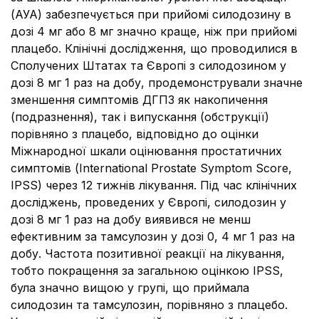
(АУА) забезпечується при прийомі силодозину в
дозі 4 мг або 8 мг значно краще, ніж при прийомі
плацебо. Клінічні дослідження, що проводилися в
Сполучених Штатах та Європі з силодозином у
дозі 8 мг 1 раз на добу, продемонстрували значне
зменшення симптомів ДГПЗ як накопичення
(подразнення), так і випускання (обструкції)
порівняно з плацебо, відповідно до оцінки
Міжнародної шкали оцінювання простатичних
симптомів (International Prostate Symptom Score,
IPSS) через 12 тижнів лікування. Під час клінічних
досліджень, проведених у Європі, силодозин у
дозі 8 мг 1 раз на добу виявився не менш
ефективним за тамсулозин у дозі 0, 4 мг 1 раз на
добу. Частота позитивної реакції на лікування,
тобто покращення за загальною оцінкою IPSS,
була значно вищою у групі, що приймала
силодозин та тамсулозин, порівняно з плацебо.