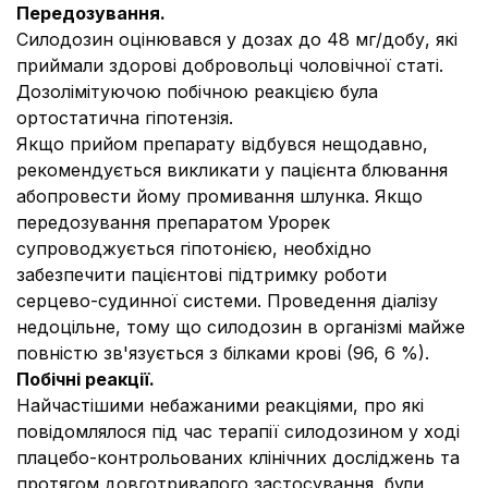
Передозування.
Силодозин оцінювався у дозах до 48 мг/добу, які
приймали здорові добровольці чоловічної статі.
Дозолімітуючою побічною реакцією була
ортостатична гіпотензія.
Якщо прийом препарату відбувся нещодавно,
рекомендується викликати у пацієнта блювання
абопровести йому промивання шлунка. Якщо
передозування препаратом Урорек
супроводжується гіпотонією, необхідно
забезпечити пацієнтові підтримку роботи
серцево-судинної системи. Проведення діалізу
недоцільне, тому що силодозин в організмі майже
повністю зв'язується з білками крові (96, 6 %).
Побічні реакції.
Найчастішими небажаними реакціями, про які
повідомлялося під час терапії силодозином у ході
плацебо-контрольованих клінічних досліджень та
протягом довготривалого застосування, були