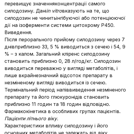
перевищує значенняконцентрації самого
силодозину. Дані
in vitro
вказують на те, що
силодозин не чинитьінгібуючої або потенціюючої
дії на ізоферменти системи цитохрому Р450.
Виведення.
Після перорального прийому силодозину через 7
днівприблизно 33, 5 % виводиться з сечею і 54, 9
% – з калом. Загальний кліренс силодозину
становить приблизно 0, 28 л/год/кг. Силодозин
виводиться переважно у вигляді метаболітів, і
лише вкрайнезначний відсоток препарату в
незміненому вигляді виводиться із сечею.
Термінальний період напіввиведення незміненого
препарату та його глюкуронідів становить
приблизно 11 годин та 18 годин відповідно.
Фармакокінетика в особливих групах пацієнтів.
Пацієнти літнього віку.
Характеристики впливу силодозину і його
основних метаболітів не залежать від віку