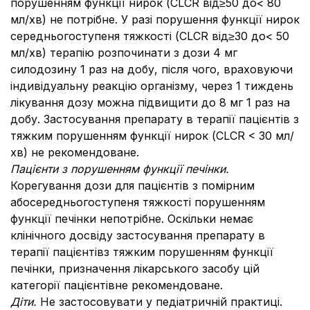
порушенням функції нирок (СLСR від≥50 до< 80
мл/хв) не потрібне. У разі порушення функції нирок
середньогоступеня тяжкості (СLСR від≥30 до< 50
мл/хв) терапію розпочинати з дози 4 мг
силодозину 1 раз на добу, після чого, враховуючи
індивідуальну реакцію організму, через 1 тиждень
лікування дозу можна підвищити до 8 мг 1 раз на
добу. Застосування препарату в терапії пацієнтів з
тяжким порушенням функції нирок (СLCR < 30 мл/
хв) не рекомендоване.
Пацієнти з порушенням функції печінки.
Корегування дози для пацієнтів з помірним
абосередньогоступеня тяжкості порушенням
функції печінки непотрібне. Оскільки немає
клінічного досвіду застосування препарату в
терапії пацієнтівз тяжким порушенням функції
печінки, призначення лікарського засобу цій
категорії пацієнтівне рекомендоване.
Діти.
Не застосовувати у педіатричній практиці.