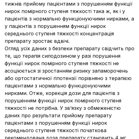
тижнів прийому пацієнтами з порушенням функції
нирок помірного ступеня тяжкості така ж, як і у
пацієнтів з нормально функціонуючими нирками, а
у пацієнтів з порушенням функції нирок
середнього ступеня тяжкості концентрація
препарату зростає вдвічі.
Огляд усіх даних з безпеки препарату свідчить про
те, що терапія силодозином у разі порушення
функції нирок помірного ступеня тяжкості не
асоціюється зі зростанням ризику запаморочень
або ортостатичної гіпотензії порівняно з терапією
пацієнтами з нормально функціонуючими
нирками. Отже, корекція дози для пацієнтів з
порушенням функції нирок помірного ступеня
тяжкості не потрібна. У зв’язку з обмеженістю
даних про результати прийому препарату
пацієнтами з порушенням функції нирок
середнього ступеня тяжкості початкова
рекомендована доза препарату становить 4 мг.