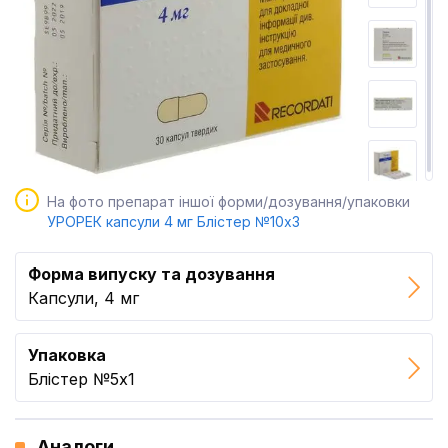
На фото препарат іншої форми/дозування/упаковки
УРОРЕК капсули 4 мг Блістер №10x3
Форма випуску та дозування
Капсули, 4 мг
Упаковка
Блістер №5x1
Аналоги