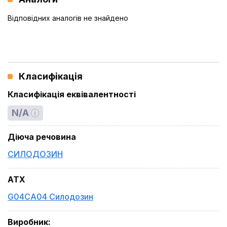
Відповідних аналогів не знайдено
Класифікація
Класифікація еквівалентності
N/A
Діюча речовина
СИЛОДОЗИН
ATX
G04CA04 Силодозин
Виробник
: