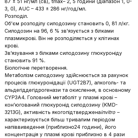
87 ± 51 нг/мл (св), tmax– 2, 5 години (діапазон 1, 0-
3, 0), AUC – 433 ± 286 нг/год/мл.
Розподіл.
Об'єм розподілу силодозину становить 0, 81 л/кг.
Силодозин на 96, 6 % зв'язується з білками
плазмикрові. Він не розподіляється у клітинах
крові.
Зв’язування з білками силодозину глюкуроніду
становить 91 %.
Біологічне перетворення.
Метаболізм силодозину здійснюється за рахунок
процесів глюкуронідації (UGT2B7), алкоголь- та
альдегіддегідрогенази та окислення, в основному
CYP3A4. Головний метаболіт у плазмі крові –
кон’югований глюкуронід силодозину (KMD-
3213G), активність якогопідтверджена
іп
vitr
о –
характеризується більш тривалим періодом
напіввиведення (приблизно24 години), його
концентрація у плазмі крові приблизно в 4 рази