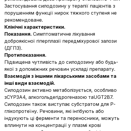
Застосування силодозину у терапії пацієнтів з
порушенням функції нирок тяжкого ступеня не
рекомендоване.
Клінічні характеристики.
Показання.
Симптоматичне лікування
доброякісної гіперплазії передміхурової залози
(ДГПЗ).
Протипоказання.
Підвищена чутливість до силодозину або будь-
якої з допоміжних речовин ускладі препарату.
Взаємодія з іншими лікарськими засобами та
інші види взаємодій.
Силодозин активно метаболізується, особливо
зCYP3A4, алкогольдегідрогеназою таUGT2B7.
Силодозин також виступає субстратом для Р-
глікопротеїну. Речовини, які інгібують або
індукують ці ферменти та переносники, можуть
вплинути на концентрації у плазмі крові