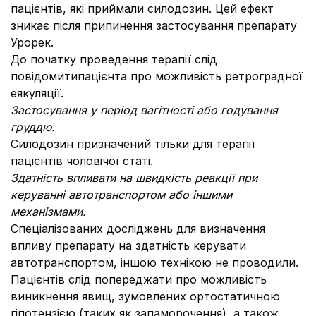
пацієнтів, які приймали силодозин. Цей ефект
зникає після припинення застосування препарату
Урорек.
До початку проведення терапії слід
повідомитипацієнта про можливість ретроградної
еякуляції.
Застосування у період вагітності або годування
груддю.
Силодозин призначений тільки для терапії
пацієнтів чоловічої статі.
Здатність впливати на швидкість реакції при
керуванні автотранспортом або іншими
механізмами.
Спеціалізованих досліджень для визначення
впливу препарату на здатність керувати
автотранспортом, іншою технікою не проводили.
Пацієнтів слід попереджати про можливість
виникнення явищ, зумовлених ортостатичною
гіпотензією (таких як запаморочення), а також