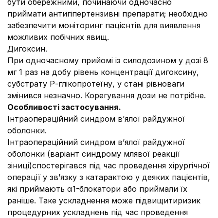
бути обережними, починаючи одночасно
приймати антигіпертензивні препарати; необхідно
забезпечити моніторинг пацієнтів для виявлення
можливих побічних явищ.
Дигоксин.
При одночасному прийомі із силодозином у дозі 8
мг 1 раз на добу рівень концентрації дигоксину,
субстрату Р-глікопротеїну, у стані рівноваги
змінився незначно. Корегування дози не потрібне.
Особливості застосування.
Інтраопераційний синдром в’ялої райдужної
оболонки.
Інтраопераційний синдром в’ялої райдужної
оболонки (варіант синдрому млявої реакції
зіниці)спостерігався під час проведення хірургічної
операції у зв’язку з катарактою у деяких пацієнтів,
які приймають α1-блокатори або приймали їх
раніше. Таке ускладнення може підвищитиризик
процедурних ускладнень під час проведення