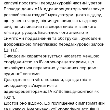
капсулі простати і передміхуровій частині уретри.
Блокада даних α1А-адренорецепторів забезпечує
розслаблення гладкої мускулатури цього відділу,
що, у свою чергу, підвищує швидкість відтоку
сечі, не впливаючи на скоротливість гладкого
м’яза детрузора. Внаслідок чого зникають
симптоми подразнення та обструкції, зумовлені
доброякісною гіперплазією передміхурової залози
(ДГПЗ).
Силодозин характеризується набагато меншою
спорідненістю зα1B-адренорецепторами, що
локалізуються переважно у тканинах серцево-
судинної системи.
Дослідження іn vitro показали, що здатність
силодозину зв’язуватися з
адренорецепторамиα1А іα1Bспіввідноситься як
162: 1.
Достовірно відомо, що поліпшення симптоматики
за шкалою Американської урологічної асоціації