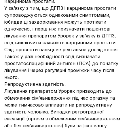
Карцинома простати.
У зв’язку з тим, що ДГПЗ і карцинома простати
супроводжуються однаковими симптомами,
іобидва ці захворювання можуть протікати
одночасно, і перш ніж призначати пацієнтові
лікування препаратом Урорек у зв’язку із ДГПЗ,
слід виключити наявність карциноми простати.
Слід провести пальцеве ректальне дослідження.
Також у разі необхідності слід визначати
простатоспецифічний антиген (ПСА) до початку
лікування і через регулярні проміжки часу після
нього.
Репродуктивна здатність.
Лікування препаратом Урорек призводить до
обмеження сім’явиверження під час оргазму та
може тимчасово впливати на репродуктивну
здатність чоловіка. Випадки ретроградної
еякуляції (оргазм з обмеженим сім’явиверженням
або без сім’явиверження) були зафіксовані у