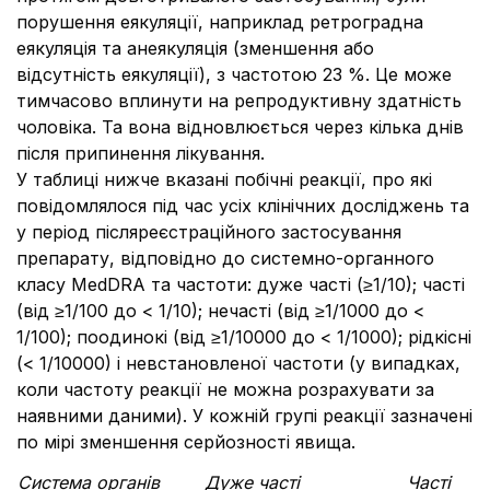
порушення еякуляції, наприклад ретроградна
еякуляція та анеякуляція (зменшення або
відсутність еякуляції), з частотою 23 %. Це може
тимчасово вплинути на репродуктивну здатність
чоловіка. Та вона відновлюється через кілька днів
після припинення лікування.
У таблиці нижче вказані побічні реакції, про які
повідомлялося під час усіх клінічних досліджень та
у період післяреєстраційного застосування
препарату, відповідно до системно-органного
класу MedDRA та частоти: дуже часті (≥1/10); часті
(від ≥1/100 до < 1/10); нечасті (від ≥1/1000 до <
1/100); поодинокі (від ≥1/10000 до < 1/1000); рідкісні
(< 1/10000) і невстановленої частоти (у випадках,
коли частоту реакції не можна розрахувати за
наявними даними). У кожній групі реакції зазначені
по мірі зменшення серйозності явища.
Система органів
Дуже часті
Часті