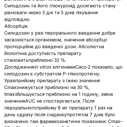
Силодозин та його глюкуронід досягають стану
рівноваги через 3 дні та 5 днів лікування
відповідно.
Абсорбція.
Силодозин у разі перорального введення добре
засвоюється організмом, значення абсорбції
пропорційне до введеної дози. Абсолютна
біологічна доступність препарату
становитьприблизно 32 %.
Дослідження
in vitro
з клітинамиCaco‑2 показало, що
силодозин є субстратом Р-глікопротеїну.
Уразіприйому препарату з їжею значення
Сmaxзнижується приблизно на 30 %,
tmaxзбільшується приблизно на 1 годину, зміна
значенняAUC не спостерігається. Після
пероральногоприйому 8 мг препарату 1 раз на
день одразу після сніданкупротягом 7 днів було
визначено такі фармакокінетичні показники: Сmax–