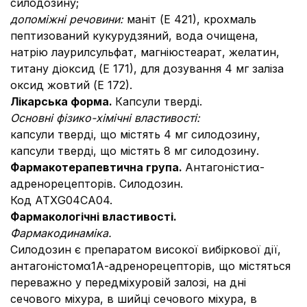
силодозину;
допоміжні речовини:
маніт (Е 421), крохмаль
пептизований кукурудзяний, вода очищена,
натрію лаурилсульфат, магніюстеарат, желатин,
титану діоксид (Е 171), для дозування 4 мг заліза
оксид жовтий (Е 172).
Лікарська форма.
Капсули тверді.
Основні фізико-хімічні властивості:
капсули тверді, що містять 4 мг силодозину,
капсули тверді, що містять 8 мг силодозину.
Фармакотерапевтична група.
Антагоністиα-
адренорецепторів. Силодозин.
Код АТХG04СА04.
Фармакологічні властивості.
Фармакодинаміка.
Силодозин є препаратом високої вибіркової дії,
антагоністомα1А-адренорецепторів, що містяться
переважно у передміхуровій залозі, на дні
сечового міхура, в шийці сечового міхура, в