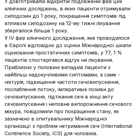
У довготривалій відкритій подовженій фазі цих
клінічних досліджень, в яких пацієнти отримували
силодозин до 1 року, покращення симптомів під
впливом силодозину на 12-му тижні лікування
зберігалося більше 1 року.
У IV фазі клінічного дослідження, яке проводилося
в Європі відповідно до оцінки Міжнародної шкали
оцінювання простатичних симптомів, у 77, 1 %
пацієнтів спостерігався відгук на лікування.
Приблизно у половині випадків пацієнти з
найбільш надокучливими сиптомами, а саме -
ніктурія, підвищення частоти сечовипускання,
послаблення потоку, імперативні позиви до
сечовипускання, підтікання сечі в кінці акту
сечовипускання і неповне випорожнення сечового
міхура, повідомили про покращення стану, як
зазначено в опитувальнику Міжнародної
організації з проблем нетримання сечі (International
Continence Society, ICS) для чоловіків.