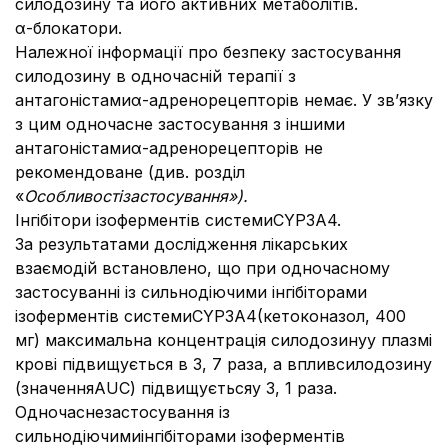
силодозину та його активних метаболітів.
α-блокатори.
Належної інформації про безпеку застосування
силодозину в одночасній терапії з
антагоністамиα-адренорецепторів немає. У зв’язку
з цим одночасне застосування з іншими
антагоністамиα-адренорецепторів не
рекомендоване (див. розділ
«
Особливості
застосування»).
Інгібітори ізоферментів системиCYP3А4.
За результатами дослідження лікарських
взаємодій встановлено, що при одночасному
застосуванні із сильнодіючими інгібіторами
ізоферментів системиCYP3А4(кетоконазол, 400
мг) максимальна концентрація силодозинуу плазмі
крові підвищується в 3, 7 раза, а впливсилодозину
(значенняAUC) підвищуєтьсяу 3, 1 раза.
Одночаснезастосування із
сильнодіючимиінгібіторами ізоферментів