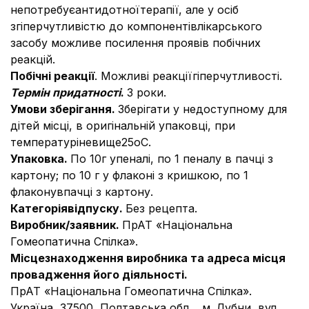
непотребуєантидотноїтерапії, але у осіб
згіперчутливістю до компонентівлікарського
засобу можливе посилення проявів побічних
реакцій.
Побічні реакції
. Можливі реакціїгіперчутливості.
Термін придатності
.
3 роки.
Умови зберігання.
Зберігати у недоступному для
дітей місці, в оригінальній упаковці, при
температуріневище25оС.
Упаковка.
По 10г упеналі, по 1 пеналу в пачці з
картону; по 10 г у флаконі з кришкою, по 1
флаконувпачці з картону.
Категорія
відпуску.
Без рецепта.
Виробник/заявник.
ПрАТ «Національна
Гомеопатична Спілка».
Місцезнаходження виробника та адреса місця
провадження його діяльності.
ПрАТ «Національна Гомеопатична Спілка».
Україна, 37500, Полтавська обл. , м. Лубни, вул.