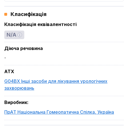
Класифікація
Класифікація еквівалентності
N/A
Діюча речовина
-
ATX
G04BX Інші засоби для лікування урологічних
захворювань
Виробник
:
ПрАТ Національна Гомеопатична Спілка
,
Україна