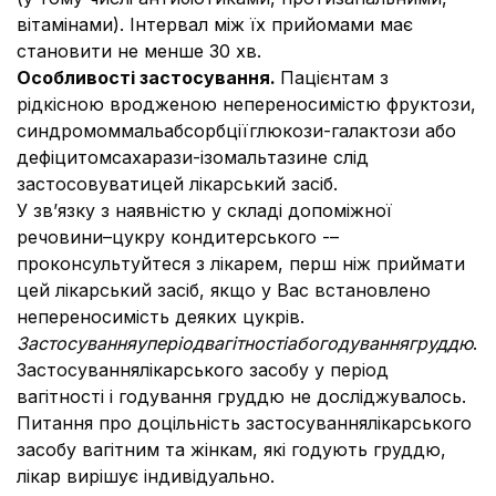
вітамінами). Інтервал між їх прийомами має
становити не менше 30 хв.
Особливості застосування.
Пацієнтам з
рідкісною вродженою непереносимістю фруктози,
синдромоммальабсорбціїглюкози-галактози або
дефіцитомсахарази-ізомальтазине слід
застосовуватицей лікарський засіб.
У зв’язку з наявністю у складі допоміжної
речовини–цукру кондитерського -–
проконсультуйтеся з лікарем, перш ніж приймати
цей лікарський засіб, якщо у Вас встановлено
непереносимість деяких цукрів.
Застосування
уперіодвагітностіабогодуваннягруддю
.
Застосуваннялікарського засобу у період
вагітності і годування груддю не досліджувалось.
Питання про доцільність застосуваннялікарського
засобу вагітним та жінкам, які годують груддю,
лікар вирішує індивідуально.