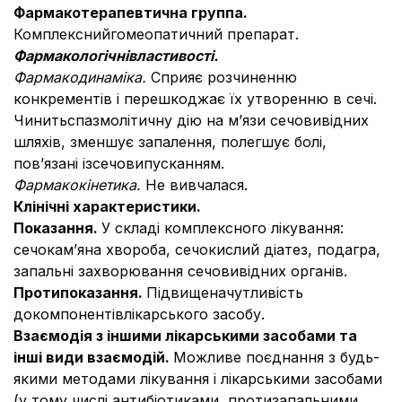
Фармакотерапевтична
группа
.
Комплекснийгомеопатичний препарат.
Фарма
кологічні
властивості
.
Фармакодинаміка
.
Сприяє розчиненню
конкрементів і перешкоджає їх утворенню в сечі.
Чинитьспазмолітичну дію на м’язи сечовивідних
шляхів, зменшує запалення, полегшує болі,
пов’язані ізcечовипусканням.
Фармакокінетика.
Не вивчалася.
Клінічні характеристики.
Показання.
У складі комплексного лікування:
сечокам’яна хвороба, сечокислий діатез, подагра,
запальні захворювання сечовивідних органів.
Протипоказання.
Підвищеначутливість
докомпонентівлікарського засобу.
Взаємодія з іншими лікарськими засобами та
інші види взаємодій.
Можливе поєднання з будь-
якими методами лікування і лікарськими засобами
(у тому числі антибіотиками, протизапальними,