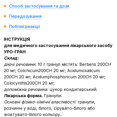
Спосіб застосування та дози
Передозування
Побічні реакції
ІНСТРУКЦІЯ
для медичного застосування лікарського засобу
УРО-ГРАН
Склад:
діючі речовини:
10 г гранул містять: Berberis 200CH
20 мг; Colchicum200CH 20 мг; Acidumoxaliсum
200CH 20 мг; Acidumphosphoriсum 200CH 20 мг;
Colocynthis200CH 20 мг;
допоміжна речовина:
цукор кондитерський.
Лікарська форма.
Гранули.
Основні фізико-хімічні властивості:
гранули,
розчинні у воді, білого, сірувато-білого або
жовтувато-білого кольору.