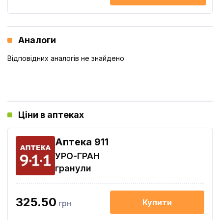
Аналоги
Відповідних аналогів не знайдено
Ціни в аптеках
Aптека 911
УРО-ГРАН
гранули
325.50
Купити
грн