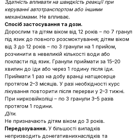
Здатність впливати на швидкість реакції при
керуванні автотранспортом або іншими
механізмами.
Не впливає.
Спосіб застосування та дози.
Дорослим та дітям віком від 12 років – по 7 гранул
під язик до повного розсмоктування; дітям віком
від 3 до 12 років – по 3 гранули на 1 прийом,
розчинити в невеликій кількості води або
покласти під язик. Гранули приймати за 15–20
хвилин до їди або через 1 годину після їди.
Приймати 1 раз на добу вранці натщесерце
протягом 2–3 місяців. У разі необхідності курс
лікування повторити після перерви у 2–3 тижні.
При нирковійколіці – по 3 гранули 3–5 разів
протягом 1 години.
Діти.
Не призначають дітям віком до 3 років.
Передозування
.
У більшості випадків
непризводить донегативнихнаслідків та