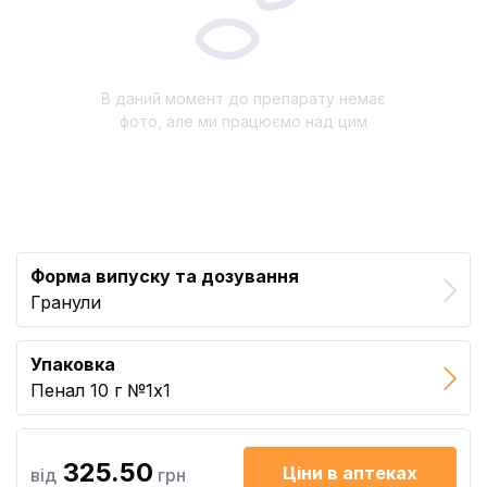
В даний момент до препарату немає
фото, але ми працюємо над цим
Форма випуску та дозування
Гранули
Упаковка
Пенал 10 г №1x1
325.50
Ціни в аптеках
від
грн