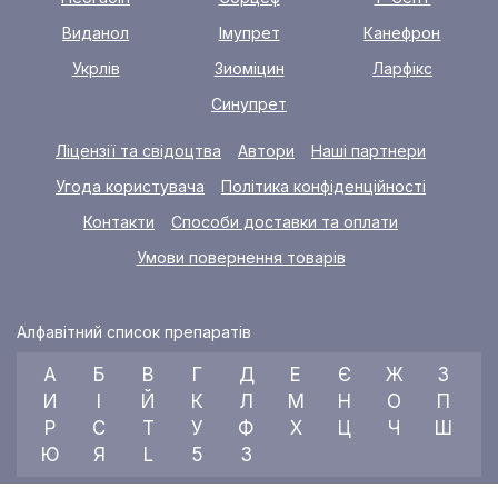
Виданол
Імупрет
Канефрон
Укрлів
Зиоміцин
Ларфікс
Синупрет
Ліцензії та свідоцтва
Автори
Наші партнери
Угода користувача
Політика конфіденційності
Контакти
Способи доставки та оплати
Умови повернення товарів
Алфавітний список препаратів
А
Б
В
Г
Д
Е
Є
Ж
З
И
І
Й
К
Л
М
Н
О
П
Р
С
Т
У
Ф
Х
Ц
Ч
Ш
Ю
Я
L
5
3