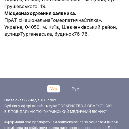
Грушевського, 19.
Місцезнаходження заявника.
ПрАТ «НаціональнаГомеопатичнаСпілка».
Україна, 04050, м. Київ, Шевченківський район,
вулицяТургенєвська, будинок76-78.
Укр
Рус
Назва онлайн-медіа: RX index
Суб‘єкт у сфері онлайн-медіа: ТОВАРИСТВО З ОБМЕЖЕНОЮ
ВІДПОВІДАЛЬНІСТЮ “УКРАЇНСЬКИЙ МЕДИЧНИЙ ВІСНИК”
Інформація про препарати, які відпускаються за рецептом лікаря,
розміщена на сайті, призначена виключно для спеціалістів. Дана