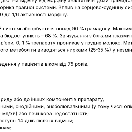
ію. На відміну від морфіну аналгетичні дози трамадол
орика травної системи. Вплив на серцево-судинну сис
0 до 1/6 активності морфіну.
ій системі абсорбується понад 90 %трамадолу. Максима
а біодоступність – 68 %. Зв’язування з білками плазми
’єри, 0, 1 %препарату проникає у грудне молоко. Мета
ого метаболіти виводяться нирками (25-35 %) у незмі
дення у пацієнтів віком від 75 років.
ориду або до інших компонентів препарату;
пними, снодійними, знеболювальними (у тому числі опі
0 мл/хв) або печінкова недостатність;
ступні 14 днів після їх відміни;
нням;