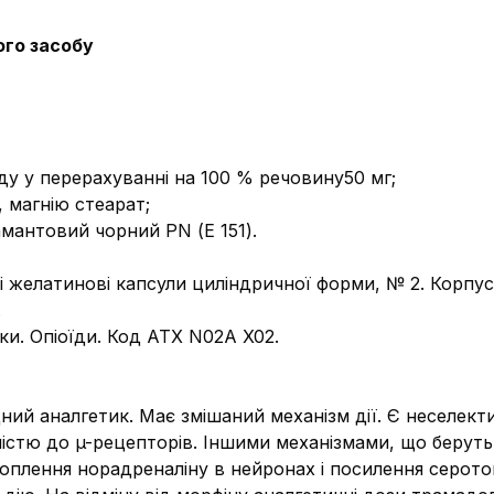
ого засобу
ду у перерахуванні на 100 % речовину50 мг;
, магнію стеарат;
мантовий чорний PN (Е 151).
і желатинові капсули циліндричної форми, № 2. Корпус
.
ки. Опіоїди. Код АТХ N02A X02.
ий аналгетик. Має змішаний механізм дії. Є неселектив
стю до µ-рецепторів. Іншими механізмами, що беруть у
оплення норадреналіну в нейронах і посилення серотоні