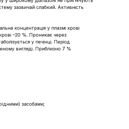
у у широкому діапазоні не пригнічують
тему зазвичай слабкий. Активність
льна концентрація у плазмі крові
 крові –20 %. Проникає через
болізується у печінці. Період
неному вигляді. Приблизно 7 %
оїдними) засобами;