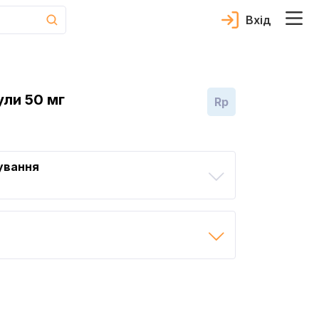
Вхід
ли 50 мг
Rp
ування