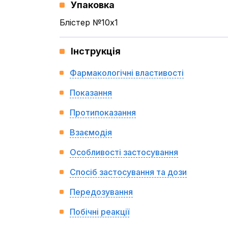
Упаковка
Блістер №10x1
Інструкція
Фармакологічні властивості
Показання
Протипоказання
Взаємодія
Особливості застосування
Спосіб застосування та дози
Передозування
Побічні реакції