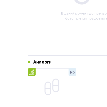
В даний момент до препар
фото, але ми працюємо 
Аналоги
Rp