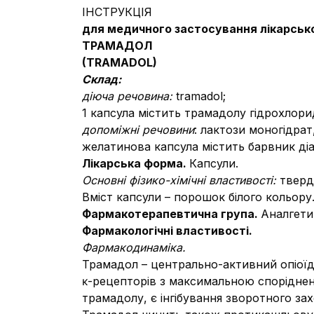
ІНСТРУКЦІЯ
для медичного застосування лікарськ
ТРАМАДОЛ
(
TRAMADOL
)
Склад:
діюча речовина:
tramadol;
1 капсула містить трамадолу гідрохлори
допоміжні речовини
: лактози моногідрат
желатинова капсула містить барвник діа
Лікарська форма.
Капсули.
Основні фізико-хімічні властивості:
тверд
Вміст капсули – порошок білого кольору
Фармакотерапевтична група.
Аналгети
Фармакологічні властивості.
Фармакодинаміка.
Трамадол – центрально-активний опіоїдн
ĸ-рецепторів з максимальною споріднені
трамадолу, є інгібування зворотного зах