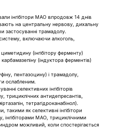
ували інгібітори МАО впродовж 14 днів
ивають на центральну нервову, дихальну
ри застосуванні трамадолу.
 систему, включаючи алкоголь,
циметидину (інгібітору ферменту)
 карбамазепіну (індуктора ферментів)
уфіну, пентазоцину) і трамадолу,
ти ослабленим.
анні селективних інгібіторів
ну, трициклічних антидепресантів,
іртазапін, тетрагідроканабінол).
 такими як селективні інгібітори
у, інгібіторами МАО, трициклічними
индром можливий, коли спостерігається