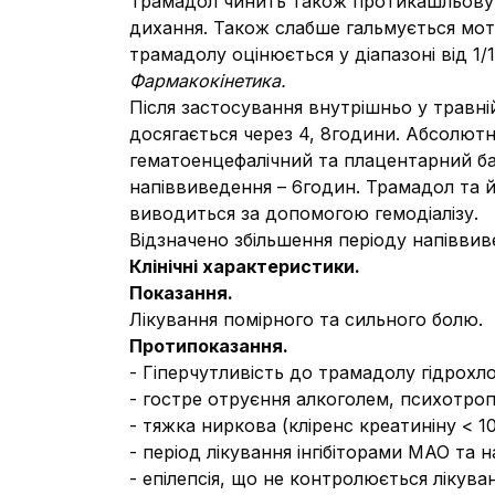
Трамадол чинить також протикашльову д
дихання. Також слабше гальмується мот
трамадолу оцінюється у діапазоні від 1/1
Фармакокінетика.
Після застосування внутрішньо у травн
досягається через 4, 8години. Абсолютн
гематоенцефалічний та плацентарний бар
напіввиведення – 6годин. Трамадол та й
виводиться за допомогою гемодіалізу.
Відзначено збільшення періоду напіввиве
Клінічні характеристики.
Показання.
Лікування помірного та сильного болю.
Протипоказання
.
- Гіперчутливість до трамадолу гідрохл
- гостре отруєння алкоголем, психотро
- тяжка ниркова (кліренс креатиніну < 1
- період лікування інгібіторами МАО та на
- епілепсія, що не контролюється лікува