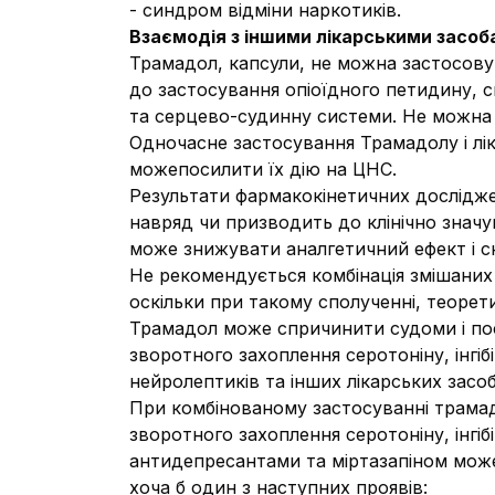
- синдром відміни наркотиків.
Взаємодія з іншими лікарськими засоба
Трамадол, капсули, не можна застосовува
до застосування опіоїдного петидину, 
та серцево-судинну системи. Не можна в
Одночасне застосування Трамадолу і лі
можепосилити їх дію на ЦНС.
Результати фармакокінетичних дослідже
навряд чи призводить до клінічно значу
може знижувати аналгетичний ефект і ск
Не рекомендується комбінація змішаних а
оскільки при такому сполученні, теоре
Трамадол може спричинити судоми і пос
зворотного захоплення серотоніну, інгі
нейролептиків та інших лікарських засоб
При комбінованому застосуванні трамадо
зворотного захоплення серотоніну, інгі
антидепресантами та міртазапіном мож
хоча б один з наступних проявів: