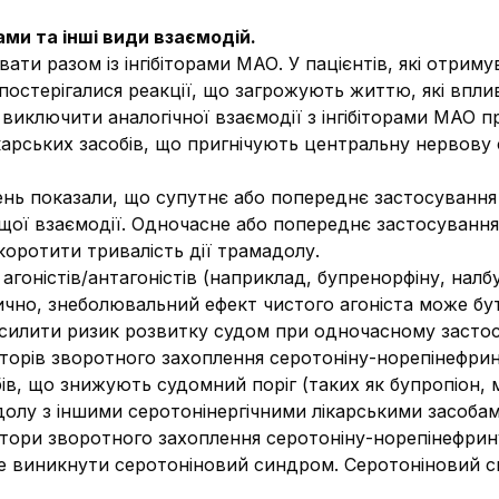
ми та інші види взаємодій.
ти разом із інгібіторами МАО. У пацієнтів, які отрим
спостерігалися реакції, що загрожують життю, які впл
иключити аналогічної взаємодії з інгібіторами МАО п
карських засобів, що пригнічують центральну нервову
нь показали, що супутнє або попереднє застосування 
щої взаємодії. Одночасне або попереднє застосування
оротити тривалість дії трамадолу.
гоністів/антагоністів (наприклад, бупренорфіну, налб
тично, знеболювальний ефект чистого агоніста може бу
илити ризик розвитку судом при одночасному застосув
біторів зворотного захоплення серотоніну-норепінефри
ів, що знижують судомний поріг (таких як бупропіон, м
лу з іншими серотонінергічними лікарськими засобами,
бітори зворотного захоплення серотоніну-норепінефрин
е виникнути серотоніновий синдром. Серотоніновий с