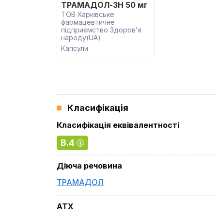
ТРАМАДОЛ-ЗН 50 мг
ТОВ Харківське
фармацевтичне
підприємство Здоров’я
народу(UA)
Капсули
Класифікація
Класифікація еквівалентності
B.4
Діюча речовина
ТРАМАДОЛ
ATX