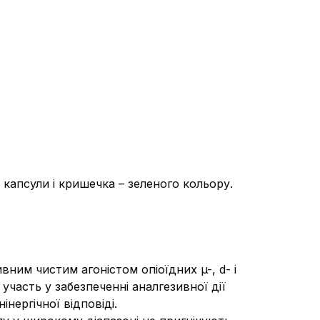
 капсули і кришечка – зеленого кольору.
ним чистим агоністом опіоїдних µ-, d- і
часть у забезпеченні аналгезивної дії
нергічної відповіді.