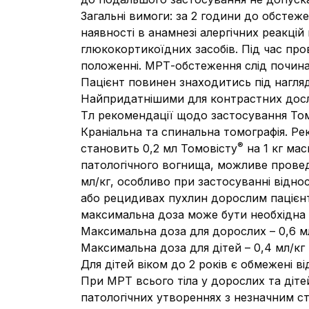
Загальні вимоги:
за 2 години до обстеже
наявності в анамнезі алергічних реакці
глюкокортикоїдних засобів. Під час про
положенні. МРТ-обстеження слід починати
Пацієнт повинен знаходитись під нагляд
Найпридатнішими для контрастних дослі
Тл рекомендації щодо застосування То
Краніальна та спинальна томографія.
Рек
®
становить 0,2 мл Томовісту
на 1 кг мас
патологічного вогнища, можливе проведе
мл/кг, особливо при застосуванні відно
або рецидивах пухлин дорослим пацієнта
максимальна доза може бути необхідна дл
Максимальна доза для дорослих – 0,6 мл
Максимальна доза для дітей – 0,4 мл/кг 
Для дітей віком до 2 років є обмежені в
При МРТ
всього тіла
у дорослих та діте
патологічних утвореннях з незначним с