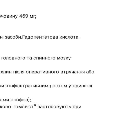
ечовину 469 мг;
і засоби.
Гадопентетова кислота.
 головного та спинного мозку
пухлин після оперативного втручання або
ни з інфільтративним ростом у прилеглі
ми гіпофіза);
®
тково Томовіст
застосовують при