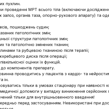
их пухлин.
и проведенні МРТ всього тіла (включаючи дослідження
х залоз, органів таза, опорно-рухового апарату) та о
цесів, пошкоджень судин;
азаних патологічних змін;
ньої структури патологічних змін;
х та патологічно змінених тканин;
хлинами та рубцевою тканиною після терапії;
хребцевого диска після операції;
півкількісної оцінки їх функцій.
 до компонентів препарату.
овинна проводитись у пацієнтів з кардіо- та нейрост
а ін.
вуватись тільки в умовах стаціонару при наявності к
 медичної допомоги у випадку виникнення серйозних п
чений тільки для внутрішньовенного введення!
середньо перед застосуванням. Невикористані при дос
аються.