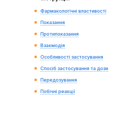
Фармакологічні властивості
Показання
Протипоказання
Взаємодія
Особливості застосування
Спосіб застосування та дози
Передозування
Побічні реакції