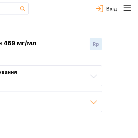
Вхід
 469 мг/мл
Rp
ування