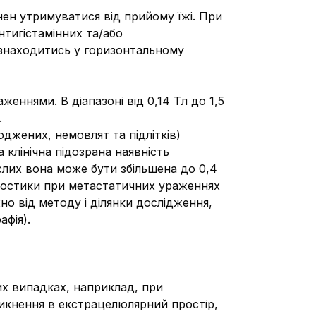
нен утримуватися від прийому їжі. При
нтигістамінних та/або
н знаходитись у горизонтальному
еннями. В діапазоні від 0,14 Тл до 1,5
.
джених, немовлят та підлітків)
 клінічна підозра
на наявність
слих вона може бути збільшена до 0,4
гностики при метастатичних ураженнях
о від методу і ділянки дослідження,
афія).
их випадках, наприклад, при
никнення в екстрацелюлярний простір,