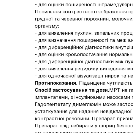
- для оцінки поширеності інтрамедулярн
Посилення контрастності зображення пр
грудної та черевної порожнин, молочни
організму:
- для виявлення пухлин, запальних про
- для визначення поширеності та меж вк
- для диференційної діагностики внутріш
- для оцінки кровопостачання нормальни
- для диференційної діагностики між пу
- для виявлення рецидиву випадання між
- для одночасної візуалізації нирок та на
Протипоказання.
Підвищена чутливість
Спосіб застосування та дози.
МРТ
не п
імплантатами, з інсуліновими насосами т
Гадопентетату димеглюмін може застосо
устаткування для надання невідкладної
контрастної речовини. Препарат призна
Препарат слід набирати у шприц безпо
до подальшого застосування не допуск