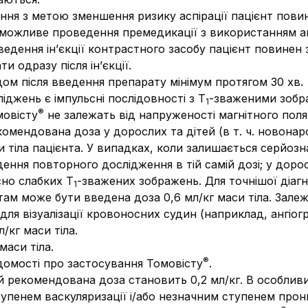
ння з метою зменшення ризику аспірації пацієнт пови
й можливе проведення премедикації з використанням а
ведення ін’єкції контрастного засобу пацієнт повине
 одразу після ін’єкції.
ом після введення препарату мінімум протягом 30 хв.
джень є імпульсні послідовності з Т
-зваженими зображ
1
®
мовісту
не залежать від напруженості магнітного поля
омендована доза у дорослих та дітей (в т. ч. новонаро
и тіла пацієнта. У випадках, коли залишається серйозна
ння повторного дослідження в тій самій дозі; у доро
сно слабких Т
-зважених зображень. Для точнішої діа
1
м може бути введена доза 0,6 мл/кг маси тіла. Залежн
я візуалізації кровоносних судин (наприклад, ангіогр
/кг маси тіла.
маси тіла.
®
ідомості про застосування Томовісту
.
й рекомендована доза становить 0,2 мл/кг. В особлив
тупенем васкуляризації і/або незначним ступенем про