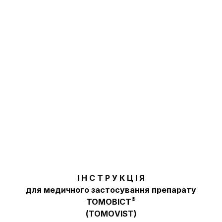
І Н С Т Р У К Ц І Я
для медичного застосування препарату
®
ТОМОВІСТ
(ТОМОVIST)