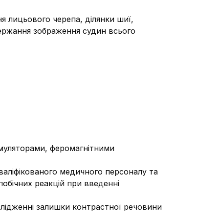
 лицьового черепа, ділянки шиї,
держання зображення судин всього
имуляторами, феромагнітними
валіфікованого медичного персоналу та
обічних реакцій при введенні
лідженні залишки контрастної речовини