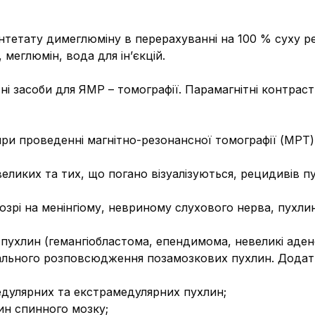
пентетату димеглюміну в перерахуванні на 100 % суху р
меглюмін, вода для ін’єкцій.
і засоби для ЯМР – томографії. Парамагнітні контрастн
ри проведенні магнітно-резонансної томографії (МРТ)
евеликих та тих, що погано візуалізуються, рецидивів 
дозрі на менінгіому, невриному слухового нерва, пухли
 пухлин (гемангіобластома, епендимома, невеликі адено
аніального розповсюдження позамозкових пухлин. Дода
едулярних та екстрамедулярних пухлин;
лин спинного мозку;