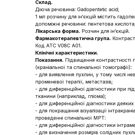
Склад
.
Діюча речовина:
Gadopentetic acid;
1 мл розчину для ін’єкцій містить гадо
допоміжні речовини:
пентетова кислота, 
Лікарська форма.
Розчин для ін’єкцій.
Фармакотерапевтична група.
Контрастн
Код АТС V08С А01.
Клінічні характеристики.
Показання.
Підвищення контрастності п
(краніальної та спинальної томографії):
- для виявлення пухлин, у тому числі н
променевої терапії, метастазів;
- для диференційної діагностики при пі
тканини (наприклад, гліома);
- для диференційної діагностики деяких
- для покращання візуалізації інтракр
проведенні спинальної МРТ:
- для диференційної діагностики інтрам
- для визначення розмірів солідних пух