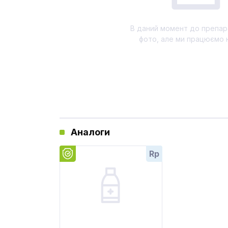
В даний момент до препар
фото, але ми працюємо 
Аналоги
Rp