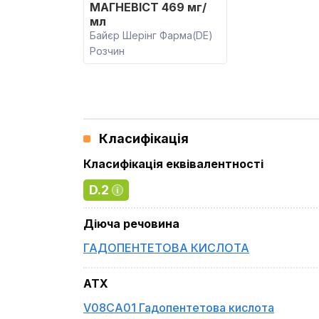
МАГНЕВІСТ 469 мг/
мл
Байєр Шерінг Фарма(DE)
Розчин
Класифікація
Класифікація еквівалентності
D.2
Діюча речовина
ГАДОПЕНТЕТОВА КИСЛОТА
ATX
V08CA01 Гадопентетова кислота