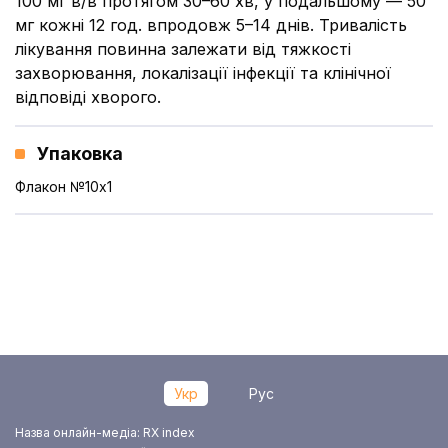
100 мг в/в протягом 30–60 хв, у подальшому — 50
мг кожні 12 год. впродовж 5–14 днів. Тривалість
лікування повинна залежати від тяжкості
захворювання, локалізації інфекції та клінічної
відповіді хворого.
Упаковка
Флакон №10x1
Укр
Рус
Назва онлайн-медіа: RX index