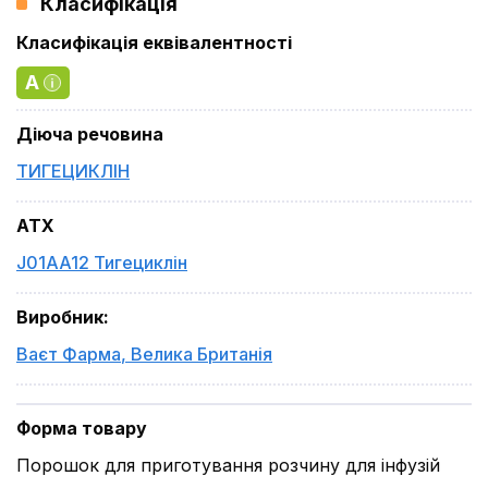
Класифікація
Класифікація еквівалентності
A
Діюча речовина
ТИГЕЦИКЛІН
ATX
J01AA12 Тигециклін
Виробник
:
Ваєт Фарма
,
Велика Британія
Форма товару
Порошок для приготування розчину для інфузій