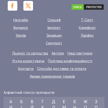
Неогабін
Сорцеф
Т-Септ
Виданол
Імупрет
Канефрон
Укрлів
Зиоміцин
Ларфікс
Синупрет
Ліцензії та свідоцтва
Автори
Наші партнери
Угода користувача
Політика конфіденційності
Контакти
Способи доставки та оплати
Умови повернення товарів
Алфавітний список препаратів
А
Б
В
Г
Д
Е
Є
Ж
З
И
І
Й
К
Л
М
Н
О
П