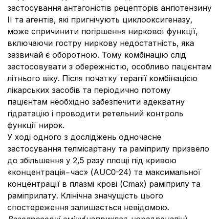
застосування антагоністів рецепторів ангіотензину
II та агентів, які пригнічують циклооксигеназу,
може спричинити погіршення ниркової функції,
включаючи гостру ниркову недостатність, яка
зазвичай є оборотною. Тому комбінацію слід
застосовувати з обережністю, особливо пацієнтам
літнього віку. Після початку терапії комбінацією
лікарських засобів та періодично потому
пацієнтам необхідно забезпечити адекватну
гідратацію і проводити ретельний контроль
функції нирок.
У ході одного з досліджень одночасне
застосування телмісартану та раміприлу призвело
до збільшення у 2,5 разу площі під кривою
«концентрація−час» (AUC0-24) та максимальної
концентрації в плазмі крові (Cmax) раміприлу та
раміприлату. Клінічна значущість цього
спостереження залишається невідомою.