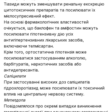
Тіазиди можуть зменшувати ренальну екскрецію
цитотоксичних препаратів та посилювати їх
мієлосупресивний ефект.
На основі фармакологічних властивостей
очікується, що баклофен та аміфостин можуть
посилювати гіпотензивну дію усіх
антигіпертензивних лікарських засобів,
включаючи телмісартан.
Крім того, ортостатична гіпотензія може
посилюватися застосуванням алкоголю,
барбітуратів, наркотичних засобів або
антидепресантів.
Саліцилати
При застосуванні високих доз саліцилатів
гідрохлоротіазид може посилювати їх токсичний
вплив на центральну нервову систему.
Метилдопа
Повідомлялося про окремі випадки виникнення