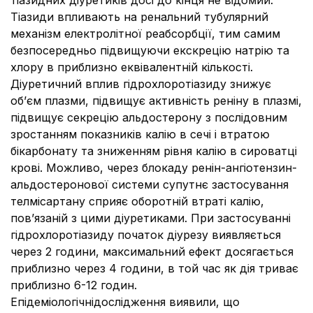
тіазидних діуретиків досі до кінця не відомий.
Тіазиди впливають на ренальний тубулярний
механізм електролітної реабсорбції, тим самим
безпосередньо підвищуючи екскрецію натрію та
хлору в приблизно еквівалентній кількості.
Діуретичний вплив гідрохлоротіазиду знижує
об’єм плазми, підвищує активність реніну в плазмі,
підвищує секрецію альдостерону з послідовним
зростанням показників калію в сечі і втратою
бікарбонату та зниженням рівня калію в сироватці
крові. Можливо, через блокаду ренін-ангіотензин-
альдостеронової системи супутнє застосування
телміcартану сприяє оборотній втраті калію,
пов’язаній з цими діуретиками. При застосуванні
гідрохлоротіазиду початок діурезу виявляється
через 2 години, максимальний ефект досягається
приблизно через 4 години, в той час як дія триває
приблизно 6-12 годин.
Епідеміологічнідослідження виявили, що