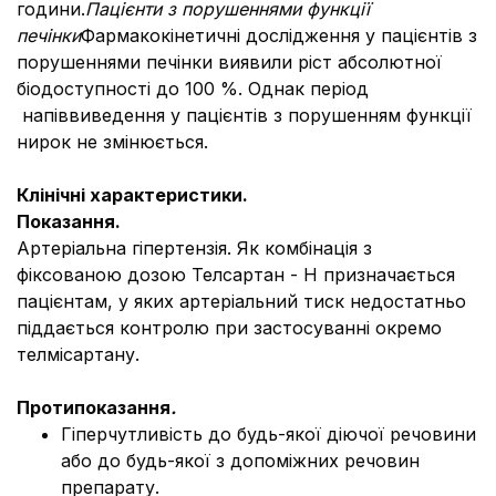
години.
Пацієнти з порушеннями функції
печінки
Фармакокінетичні дослідження у пацієнтів з
порушеннями печінки виявили ріст абсолютної
біодоступності до 100 %. Однак період
напіввиведення у пацієнтів з порушенням функції
нирок не змінюється.
Клінічні характеристики.
Показання.
Артеріальна гіпертензія. Як комбінація з
фіксованою дозою Телсартан - Н призначається
пацієнтам, у яких артеріальний тиск недостатньо
піддається контролю при застосуванні окремо
телміcартану.
Протипоказання
.
Гіперчутливість до будь-якої діючої речовини
або до будь-якої з допоміжних речовин
препарату.