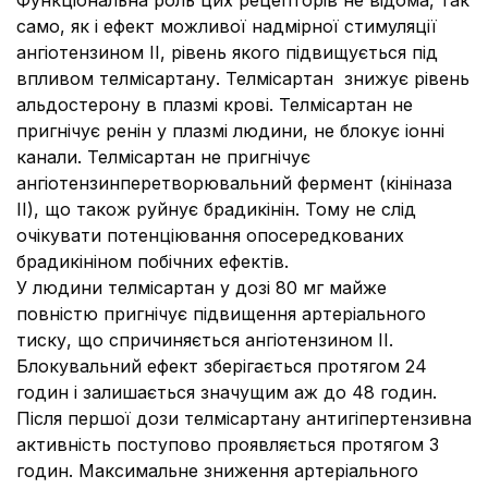
Функціональна роль цих рецепторів не відома, так
само, як і ефект можливої надмірної стимуляції
ангіотензином II, рівень якого підвищується під
впливом телміcартану. Телмісартан знижує рівень
альдостерону в плазмі крові. Телміcартан не
пригнічує ренін у плазмі людини, не блокує іонні
канали. Телміcартан не пригнічує
ангіотензинперетворювальний фермент (кініназа
II), що також руйнує брадикінін. Тому не слід
очікувати потенціювання опосередкованих
брадикініном побічних ефектів.
У людини телміcартан у дозі 80 мг майже
повністю пригнічує підвищення артеріального
тиску, що спричиняється ангіотензином ІІ.
Блокувальний ефект зберігається протягом 24
годин і залишається значущим аж до 48 годин.
Після першої дози телміcартану антигіпертензивна
активність поступово проявляється протягом 3
годин. Максимальне зниження артеріального