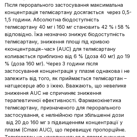
Після перорального застосування максимальна
концентрація телміcартану досягається через 0,5-
1,5 години. Абсолютна біодоступність
телміcартану 40 мг і 160 мг становить 42 % і 58 %
відповідно. Їжа незначно знижує біодоступність
телміcартану, зниження площі під кривою
«концентрація−час» (AUC) для телміcартану
коливається приблизно від 6 % (доза 40 мг) до 19
% (доза 160 мг). Через 3 години після
застосування концентрація у плазмі однакова і не
залежить від того, як приймається телміcартан –
натщесерце або з їжею. Вважають, що невелике
зниження AUC не спричиняє зниження
терапевтичної ефективності. Фармакокінетика
телміcартану, призначеного для перорального
застосування, є нелінійною при збільшенні дози
від 20 до 160 мг з підвищенням концентрації у
плазмі (Сmaxі AUC), що перевищує пропорційне.