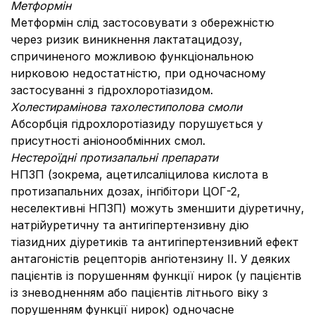
Метформін
Метформін слід застосовувати з обережністю
через ризик виникнення лактатацидозу,
спричиненого можливою функціональною
нирковою недостатністю, при одночасному
застосуванні з гідрохлоротіазидом.
Холестирамінова та
х
олестиполова смоли
Абсорбція гідрохлоротіазиду порушується у
присутності аніонообмінних смол.
Нестероїдні протизапальні препарати
НПЗП (зокрема, ацетилсаліцилова кислота в
протизапальних дозах, інгібітори ЦОГ-2,
неселективні НПЗП) можуть зменшити діуретичну,
натрійуретичну та антигіпертензивну дію
тіазидних діуретиків та антигіпертензивний ефект
антагоністів рецепторів ангіотензину II. У деяких
пацієнтів із порушенням функції нирок (у пацієнтів
із зневодненням або пацієнтів літнього віку з
порушенням функції нирок) одночасне