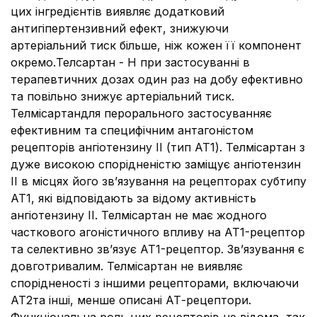
цих інгредієнтів виявляє додатковий
антигіпертензивний ефект, знижуючи
артеріальний тиск більше, ніж кожен її компонент
окремо.Телсартан - Н при застосуванні в
терапевтичних дозах один раз на добу ефективно
та повільно знижує артеріальний тиск.
Телміcартан
для перорального застосуванняє
ефективним та специфічним антагоністом
рецепторів ангіотензину II (тип АТ1). Телміcартан з
дуже високою спорідненістю заміщує ангіотензин
II в місцях його зв’язування на рецепторах субтипу
АТ1, які відповідають за відому активність
ангіотензину II. Телміcартан не має жодного
часткового агоністичного впливу на АТ1-рецептор
та селективно зв’язує АТ1-рецептор. Зв’язування є
довготривалим. Телміcартан не виявляє
спорідненості з іншими рецепторами, включаючи
АТ2та інші, менше описані АТ-рецептори.