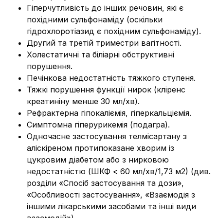
Гіперчутливість до інших речовин, які є
похідними сульфонаміду (оскільки
гідрохлоротіазид є похідним сульфонаміду).
Другий та третій триместри вагітності.
Холестатичні та біліарні обструктивні
порушення.
Печінкова недостатність тяжкого ступеня.
Тяжкі порушення функції нирок (кліренс
креатиніну менше 30 мл/хв).
Рефрактерна гіпокаліємія, гіперкальціємія.
Симптомна гіперурикемія (подагра).
Одночасне застосування телмісартану з
аліскіреном протипоказане хворим із
цукровим діабетом або з нирковою
недостатністю (ШКФ < 60 мл/хв/1,73 м2) (див.
розділи «Спосіб застосування та дози»,
«Особливості застосування», «Взаємодія з
іншими лікарськими засобами та інші види