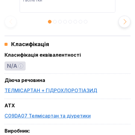
Класифікація
Класифікація еквівалентності
N/A
Діюча речовина
ТЕЛМІСАРТАН + ГІДРОХЛОРОТІАЗИД
ATX
C09DA07 Телмісартан та діуретики
Виробник
: