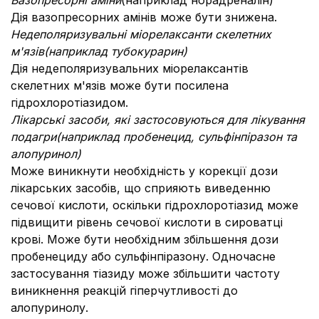
Вазопресорні аміни
(наприклад норадреналін)
Дія вазопресорних амінів може бути знижена.
Недеполяризувальні міорелаксанти скелетних
м'язів
(наприклад тубокурарин)
Дія недеполяризувальних міорелаксантів
скелетних м'язів може бути посилена
гідрохлоротіазидом.
Лікарські засоби, які застосовуються для лікування
подагри
(наприклад пробенецид, сульфінпіразон та
алопуринол)
Може виникнути необхідність у корекції дози
лікарських засобів, що сприяють виведенню
сечової кислоти, оскільки гідрохлоротіазид може
підвищити рівень сечової кислоти в сироватці
крові. Може бути необхідним збільшення дози
пробенециду або сульфінпіразону. Одночасне
застосування тіазиду може збільшити частоту
виникнення реакцій гіперчутливості до
алопуринолу.