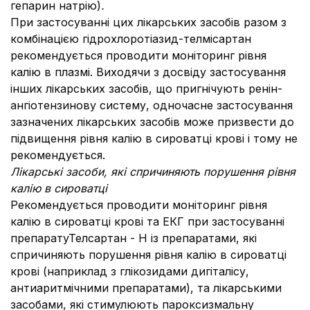
гепарин натрію)
.
При застосуванні цих лікарських засобів разом з
комбінацією гідрохлоротіазид-телмісартан
рекомендується проводити моніторинг рівня
калію в плазмі. Виходячи з досвіду застосування
інших лікарських засобів, що пригнічують ренін-
ангіотензинову систему, одночасне застосування
зазначених лікарських засобів може призвести до
підвищення рівня калію в сироватці крові і тому не
рекомендується.
Лікарські засоби, які спричиняють порушення рівня
калію в сироватці
Рекомендується проводити моніторинг рівня
калію в сироватці крові та ЕКГ при застосуванні
препаратуТелсартан - Н із препаратами, які
спричиняють порушення рівня калію в сироватці
крові (наприклад з глікозидами дигіталісу,
антиаритмічними препаратами), та лікарськими
засобами, які стимулюють пароксизмальну