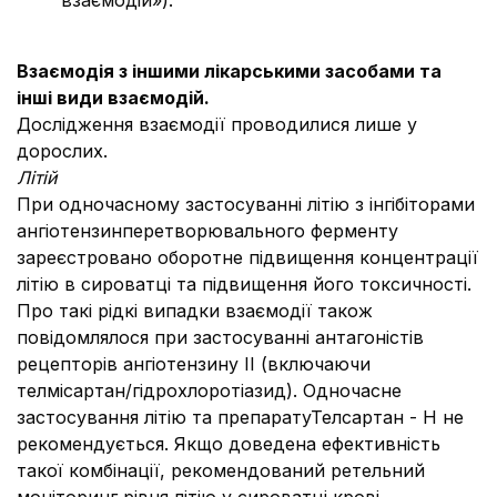
взаємодій»).
Взаємодія з іншими лікарськими засобами та
інші види взаємодій.
Дослідження взаємодії проводилися лише у
дорослих.
Літій
При одночасному застосуванні літію з інгібіторами
ангіотензинперетворювального ферменту
зареєстровано оборотне підвищення концентрації
літію в сироватці та підвищення його токсичності.
Про такі рідкі випадки взаємодії також
повідомлялося при застосуванні антагоністів
рецепторів ангіотензину II (включаючи
телмісартан/гідрохлоротіазид). Одночасне
застосування літію та препаратуТелсартан - Н не
рекомендується. Якщо доведена ефективність
такої комбінації, рекомендований ретельний