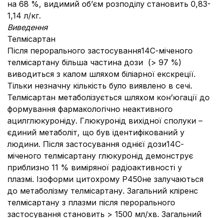
на 68 %, видимий об’єм розподілу становить 0,83-
1,14 л/кг.
Виведення
Телміcартан
Після перорального застосування14С-міченого
телміcартану більша частина дози (> 97 %)
виводиться з калом шляхом біліарної екскреції.
Тільки незначну кількість було виявлено в сечі.
Телміcартан метаболізується шляхом кон’югації до
формування фармакологічно неактивного
ацилглюкуроніду. Глюкуронід вихідної сполуки –
єдиний метаболіт, що був ідентифікований у
людини. Після застосування однієї дози14С-
міченого телміcартану глюкуронід демонструє
приблизно 11 % виміряної радіоактивності у
плазмі. Ізоформи цитохрому Р450не залучаються
до метаболізму телміcартану. Загальний кліренс
телміcартану з плазми після перорального
застосування становить > 1500 мл/хв. Загальний