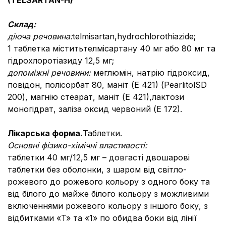
(
TELSARTAN
-
H
)
Склад:
діюча речовина:
telmisartan,hydrochlorothiazide;
1 таблетка міститьтелмісартану 40 мг або 80 мг та
гідрохлоротіазиду 12,5 мг;
допоміжні речовини:
меглюмін, натрію гідроксид,
повідон, полісорбат 80, маніт (Е 421) (PearlitolSD
200), магнію стеарат, маніт (Е 421),лактози
моногідрат, заліза оксид червоний (Е 172).
Лікарська форма.
Таблетки.
Основні фізико-хімічні властивості:
таблетки 40 мг/12,5 мг – довгасті двошарові
таблетки без оболонки, з шаром від світло-
рожевого до рожевого кольору з одного боку та
від білого до майже білого кольору з можливими
включеннями рожевого кольору з іншого боку, з
відбитками «T» та «1» по обидва боки від лінії