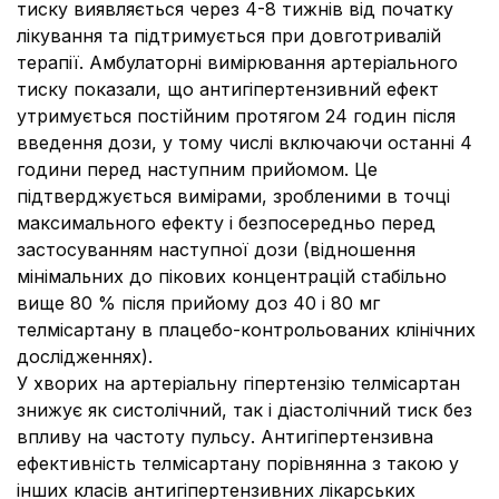
тиску виявляється через 4-8 тижнів від початку
лікування та підтримується при довготривалій
терапії. Амбулаторні вимірювання артеріального
тиску показали, що антигіпертензивний ефект
утримується постійним протягом 24 годин після
введення дози, у тому числі включаючи останні 4
години перед наступним прийомом. Це
підтверджується вимірами, зробленими в точці
максимального ефекту і безпосередньо перед
застосуванням наступної дози (відношення
мінімальних до пікових концентрацій стабільно
вище 80 % після прийому доз 40 і 80 мг
телмісартану в плацебо-контрольованих клінічних
дослідженнях).
У хворих на артеріальну гіпертензію телміcартан
знижує як систолічний, так і діастолічний тиск без
впливу на частоту пульсу. Антигіпертензивна
ефективність телмісартану порівнянна з такою у
інших класів антигіпертензивних лікарських