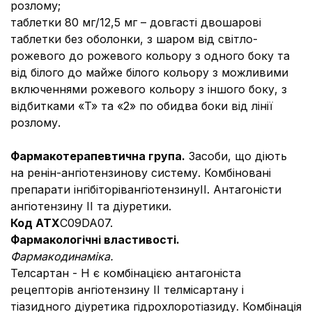
розлому;
таблетки 80 мг/12,5 мг – довгасті двошарові
таблетки без оболонки, з шаром від світло-
рожевого до рожевого кольору з одного боку та
від білого до майже білого кольору з можливими
включеннями рожевого кольору з іншого боку, з
відбитками «T» та «2» по обидва боки від лінії
розлому.
Фармакотерапевтична група.
Засоби, що діють
на ренін-ангіотензинову систему. Комбіновані
препарати інгібіторівангіотензинуII. Антагоністи
ангіотензину ІІ та діуретики.
Код ATХ
C09DA07.
Фармакологічні властивості.
Фармакодинаміка.
Телсартан - Н є комбінацією антагоніста
рецепторів ангіотензину II телміcартану і
тіазидного діуретика гідрохлоротіазиду. Комбінація