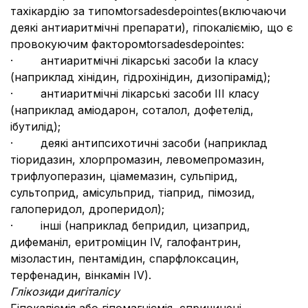
тахікардію за типомtorsadesdepointes(включаючи
деякі антиаритмічні препарати), гіпокаліємію, що є
провокуючим факторомtorsadesdepointes:
· антиаритмічні лікарські засоби Іа класу
(наприклад хінідин, гідрохінідин, дизопірамід);
· антиаритмічні лікарські засоби ІІІ класу
(наприклад аміодарон, соталол, дофетелід,
ібутилід);
· деякі антипсихотичні засоби (наприклад
тіоридазин, хлорпромазин, левомепромазин,
трифлуоперазин, ціамемазин, сульпірид,
сультоприд, амісульприд, тіаприд, пімозид,
галоперидол, дроперидол);
· інші (наприклад бепридил, цизаприд,
дифеманіл, еритроміцин ІV, галофантрин,
мізоластин, пентамідин, спарфлоксацин,
терфенадин, вінкамін ІV).
Глікозиди дигіталісу