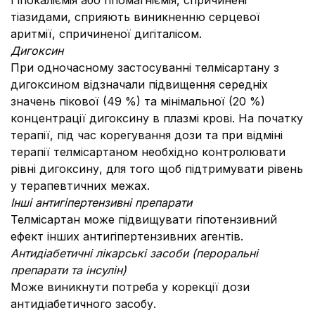
Гіпокаліємія або гіпомагніємія, спричинені
тіазидами, сприяють виникненню серцевої
аритмії, спричиненої дигіталісом.
Дигоксин
При одночасному застосуванні телмісартану з
дигоксином відзначали підвищення середніх
значень пікової (49 %) та мінімальної (20 %)
концентрації дигоксину в плазмі крові. На початку
терапії, під час корегування дози та при відміні
терапії телмісартаном необхідно контролювати
рівні дигоксину, для того щоб підтримувати рівень
у терапевтичних межах.
Інші антигіпертензивні препарати
Телміcартан може підвищувати гіпотензивний
ефект інших антигіпертензивних агентів.
Антидіабетичні лікарські засоби (пероральні
препарати та інсулін)
Може виникнути потреба у корекції дози
антидіабетичного засобу.