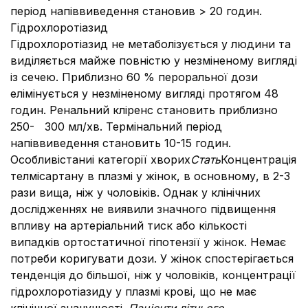
період напіввиведення становив > 20 годин.
Гідрохлоротіазид
Гідрохлоротіазид не метаболізується у людини та
виділяється майже повністю у незміненому вигляді
із сечею. Приблизно 60 % пероральної дози
елімінується у незміненому вигляді протягом 48
годин. Ренальний кліренс становить приблизно
250- 300 мл/хв. Термінальний період
напіввиведення становить 10-15 годин.
Особливістаниі категорії хворих
Стать
Концентрація
телміcартану в плазмі у жінок, в основному, в 2-3
рази вища, ніж у чоловіків. Однак у клінічних
дослідженнях не виявили значного підвищення
впливу на артеріальний тиск або кількості
випадків ортостатичної гіпотензії у жінок. Немає
потреби коригувати дози. У жінок спостерігається
тенденція до більшої, ніж у чоловіків, концентрації
гідрохлоротіазиду у плазмі крові, що не має