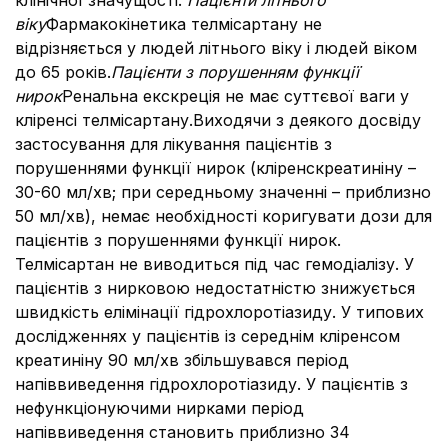
клінічної значущості.
Пацієнти літнього
віку
Фармакокінетика телміcартану не
відрізняється у людей літнього віку і людей віком
до 65 років.
Пацієнти з порушенням функції
нирок
Ренальна екскреція не має суттєвої ваги у
кліренсі телмісартану.
Виходячи з деякого досвіду
застосування для лікування пацієнтів з
порушеннями функції нирок (кліренскреатиніну –
30-60 мл/хв; при середньому значенні – приблизно
50 мл/хв), немає необхідності коригувати дози для
пацієнтів з порушеннями функції нирок.
Телміcартан не виводиться під час гемодіалізу. У
пацієнтів з нирковою недостатністю знижується
швидкість елімінації гідрохлоротіазиду. У типових
дослідженнях у пацієнтів із середнім кліренсом
креатиніну 90 мл/хв збільшувався період
напіввиведення гідрохлоротіазиду. У пацієнтів з
нефункціонуючими нирками період
напіввиведення становить приблизно 34