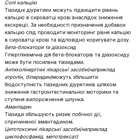
Солі кальцію
Тіазидні діуретики можуть підвищити рівень
кальцію в сироватці крові внаслідок зниження
екскреції. За необхідності призначення добавок
кальцію слід проводити моніторинг рівня кальцію
в сироватці крові та відповідно коригувати дозу.
Бета-блокатори та діазоксид
Гіперглікемічна дія бета-блокаторів та діазоксиду
може бути посилена тіазидами.
Антихолінергічні лікарські засоби
(наприклад
атропін, біпериден)
можуть збільшити
біодоступність тіазидних діуретиків шляхом
зниження гастроінтестинальної моторики та
ступеня випорожнення шлунка.
Амантадин
Тіазиди збільшують ризик побічної дії,
спричиненої амантадином.
Цитотоксичні лікарські засоби
(наприклад
циклофосфамід, метотрексат)