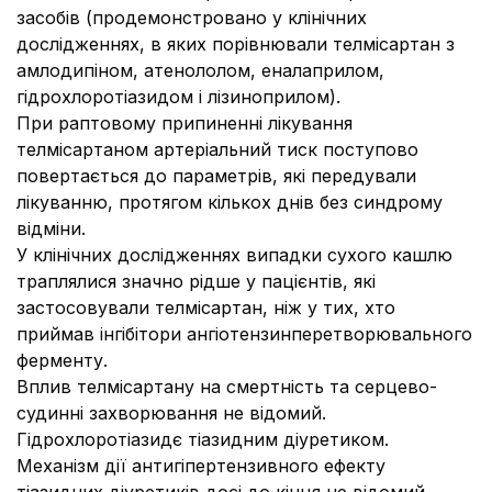
засобів (продемонстровано у клінічних
дослідженнях, в яких порівнювали телмісартан з
амлодипіном, атенололом, еналаприлом,
гідрохлоротіазидом і лізиноприлом).
При раптовому припиненні лікування
телміcартаном артеріальний тиск поступово
повертається до параметрів, які передували
лікуванню, протягом кількох днів без синдрому
відміни.
У клінічних дослідженнях випадки сухого кашлю
траплялися значно рідше у пацієнтів, які
застосовували телміcартан, ніж у тих, хто
приймав інгібітори ангіотензинперетворювального
ферменту.
Вплив телмісартану на смертність та серцево-
судинні захворювання не відомий.
Гідрохлоротіазид
є тіазидним діуретиком.
Механізм дії антигіпертензивного ефекту