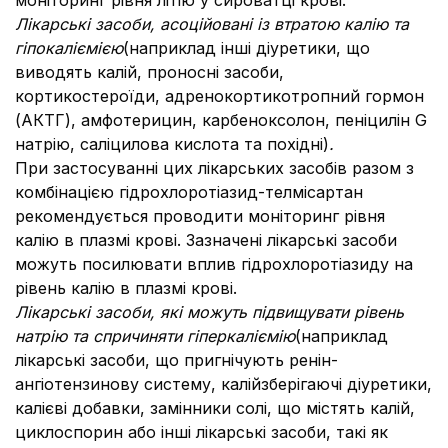
моніторинг рівня літію у сироватці крові.
Лікарські засоби, асоційовані із втратою калію та
гіпокаліємією
(наприклад інші діуретики, що
виводять калій, проносні засоби,
кортикостероїди, адренокортикотропний гормон
(АКТГ), амфотерицин, карбеноксолон, пеніцилін G
натрію, саліцилова кислота та похідні)
.
При застосуванні цих лікарських засобів разом з
комбінацією гідрохлоротіазид-телмісартан
рекомендується проводити моніторинг рівня
калію в плазмі крові. Зазначені лікарські засоби
можуть посилювати вплив гідрохлоротіазиду на
рівень калію в плазмі крові.
Лікарські засоби, які можуть підвищувати рівень
натрію та спричиняти гіперкаліємію
(наприклад
лікарські засоби, що пригнічують ренін-
ангіотензинову систему, калійзберігаючі діуретики,
калієві добавки, замінники солі, що містять калій,
циклоспорин або інші лікарські засоби, такі як