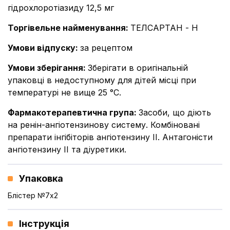
гідрохлоротіазиду 12,5 мг
Торгівельне найменування
:
ТЕЛСАРТАН - Н
Умови відпуску
:
за рецептом
Умови зберігання
:
Зберігати в оригінальній
упаковці в недоступному для дітей місці при
температурі не вище 25 °C.
Фармакотерапевтична група
:
Засоби, що діють
на ренін-ангіотензинову систему. Комбіновані
препарати інгібіторів ангіотензину II. Антагоністи
ангіотензину ІІ та діуретики.
Упаковка
Блістер №7x2
Інструкція