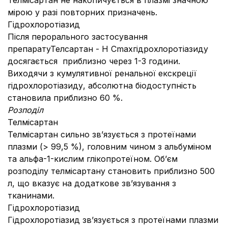
Телміcартан не накопичується в плазмі значною
мірою у разі повторних призначень.
Гідрохлоротіазид
Після перорального застосування
препаратуТелсартан - Н Сmaxгідрохлоротіазиду
досягається приблизно через 1-3 години.
Виходячи з кумулятивної ренальної екскреції
гідрохлоротіазиду, абсолютна біодоступність
становила приблизно 60 %.
Розподіл
Телміcартан
Телміcартан сильно зв’язується з протеїнами
плазми (> 99,5 %), головним чином з альбуміном
та альфа-1-кислим глікопротеїном. Об’єм
розподілу телмісартану становить приблизно 500
л, що вказує на додаткове зв’язування з
тканинами.
Гідрохлоротіазид
Гідрохлоротіазид зв’язується з протеїнами плазми