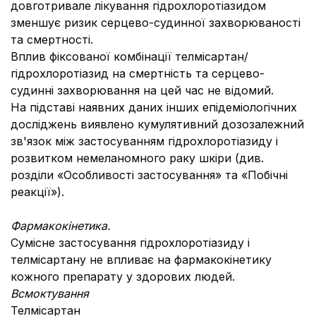
довготривале лікування гідрохлоротіазидом
зменшує ризик серцево-судинної захворюваності
та смертності.
Вплив фіксованої комбінації телмісартан/
гідрохлоротіазид на смертність та серцево-
судинні захворювання на цей час не відомий.
На підставі наявних даних інших епідеміологічних
досліджень виявлено кумулятивний дозозалежний
зв'язок між застосуванням гідрохлоротіазиду і
розвитком немеланомного раку шкіри (див.
розділи «Особливості застосування» та «Побічні
реакції»).
Фармакокінетика.
Сумісне застосування гідрохлоротіазиду і
телміcартану не впливає на фармакокінетику
кожного препарату у здорових людей.
Всмоктування
Телміcартан