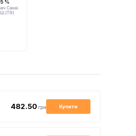
15 %
лач Санаї
.Ш.(TR)
482.50
Купити
грн