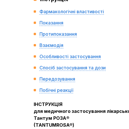
Фармакологічні властивості
Показання
Протипоказання
Взаємодія
Особливості застосування
Спосіб застосування та дози
Передозування
Побічні реакції
ІНСТРУКЦІЯ
для медичного застосування лікарськ
Тантум РОЗА®
(
TANTUM
ROSA
®
)