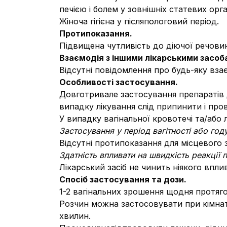
печією і болем у зовнішніх статевих орга
Жіноча гігієна у післяпологовий період.
Протипоказання.
Підвищена чутливість до діючої речовин
Взаємодія з іншими лікарськими засоба
Відсутні повідомлення про будь-яку вза
Особливості застосування.
Довготривале застосування препаратів 
випадку лікування слід припинити і про
У випадку вагінальної кровотечі та/або 
Застосування у період вагітності або го
Відсутні протипоказання для місцевого 
Здатність впливати на швидкість реакції
Лікарський засіб не чинить ніякого впл
Спосіб застосування та дози.
1-2 вагінальних зрошення щодня протяго
Розчин можна застосовувати при кімнатн
хвилин.