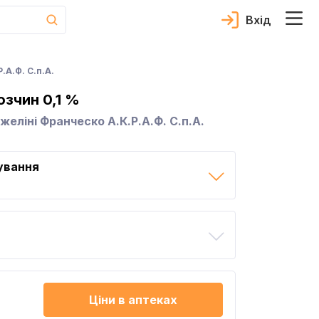
Вхід
.А.Ф. С.п.А.
зчин 0,1 %
нжеліні Франческо А.К.Р.А.Ф. С.п.А.
ування
Ціни в аптеках