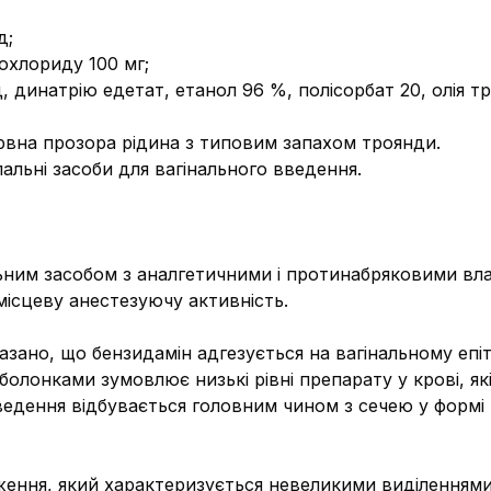
д;
рохлориду 100 мг;
, динатрію едетат, етанол 96 %, полісорбат 20, олія 
рвна прозора рідина з типовим запахом троянди.
альні засоби для вагінального введення.
ьним засобом з аналгетичними і протинабряковими вл
місцеву анестезуючу активність.
но, що бензидамін адгезується на вагінальному епітел
болонками зумовлює низькі рівні препарату у крові, я
ведення відбувається головним чином з сечею у формі 
дження, який характеризується невеликими виділеннями