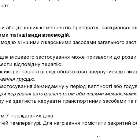
нах.
и або до інших компонентів препарату, саліцилової ки
ми та інші види взаємодій.
ємодію з іншими лікарськими засобами загального зас
для місцевого застосування може призвести до розвит
вести відповідну терапію.
лейкореї пацієнтці слід обов’язково звернутися до лі
дування груддю.
застосування бензидаміну у період вагітності або году
 при керуванні автотранспортом або іншими механізмами
иву на здатність керувати транспортними засобами та
м 7 послідовних днів.
ій температурі. Для нагрівання помістити закритий фла