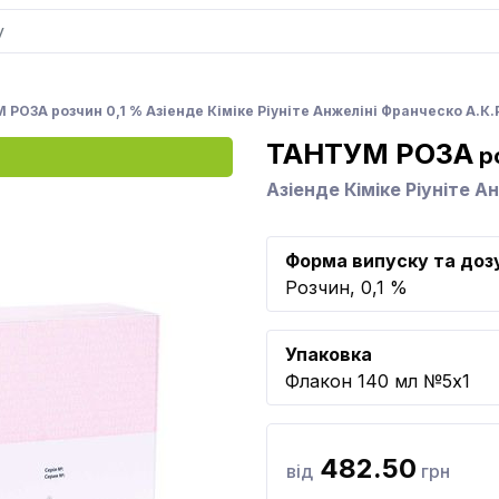
РОЗА розчин 0,1 % Азіенде Кіміке Ріуніте Анжеліні Франческо А.К.Р
ТАНТУМ РОЗА
ро
Азіенде Кіміке Ріуніте А
Форма випуску та доз
Розчин, 0,1 %
Упаковка
Флакон 140 мл №5x1
482.50
від
грн