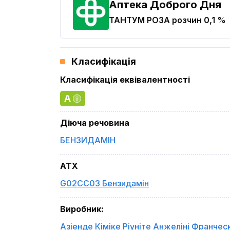
Аптека Доброго Дня
ТАНТУМ РОЗА
розчин 0,1 %
Класифікація
Класифікація еквівалентності
A
Діюча речовина
БЕНЗИДАМІН
ATX
G02CC03 Бензидамін
Виробник
:
Азіенде Кіміке Ріуніте Анжеліні Франческ