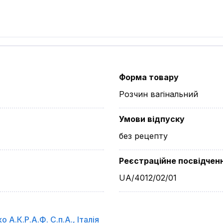
Форма товару
Розчин вагінальний
Умови відпуску
без рецепту
Реєстраційне посвідчен
UA/4012/02/01
о А.К.Р.А.Ф. С.п.А.
,
Італія