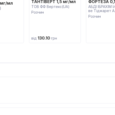
ТАНТІВЕРТ 1,5 мг/мл
ФОРТЕЗА 0,
 мг/мл
ТОВ ФФ Вертекс(UA)
АБДІ ІБРАХІМ І
)
ве Тіджарет А
Розчин
Розчин
130.10
від
грн