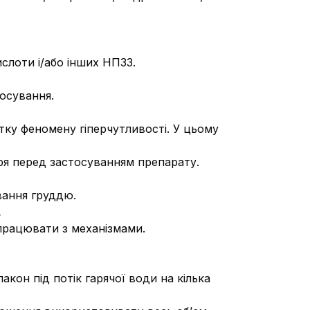
слоти і/або інших НПЗЗ.
тосування.
ку феномену гіперчутливості. У цьому
каря перед застосуванням препарату.
вання груддю.
.
 працювати з механізмами.
кон під потік гарячої води на кілька