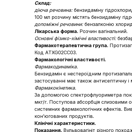
Склад:
діюча речовина:
бензидаміну гідрохлори
100 мл розчину містять бензидаміну гід
допоміжні речовини:
бензалконію хлорид
Лікарська форма.
Розчин вагінальний.
Основні фізико-хімічні властивості
:
безба
Фармакотерапевтична група.
Протизап
Код АТXG02CC03.
Фармакологічні властивості.
Фармакодинаміка.
Бензидамін є нестероїдним протизапал
застосуванні має також антисептичну і 
Фармакокінетика.
За допомогою спектрофлуориметра показа
мкг/г. Поступова абсорбція слизовими о
системних фармакологічних ефектів. Ви
кон’югованих продуктів.
Клінічні характеристики.
Показання.
Вульвовагініт різного похо