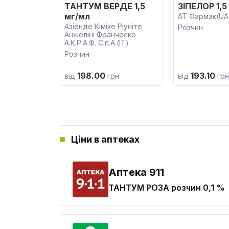
ТАНТУМ ВЕРДЕ 1,5
ЗІПЕЛОР 1,5
мг/мл
АТ Фармак(UA
Азіенде Кіміке Ріуніте
Розчин
Анжеліні Франческо
А.К.Р.А.Ф. С.п.А.(IT)
Розчин
198.00
193.10
від
грн
від
грн
Ціни в аптеках
Aптека 911
ТАНТУМ РОЗА
розчин 0,1 %