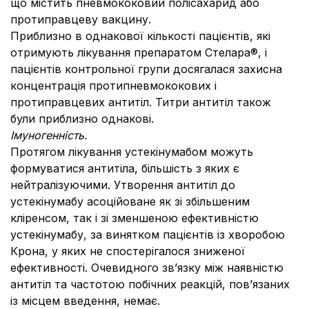
що містить пневмококовий полісахарид або
протиправцеву вакцину.
Приблизно в однакової кількості пацієнтів, які
отримують лікування препаратом Стелара®, і
пацієнтів контрольної групи досягалася захисна
концентрація протипневмококових і
протиправцевих антитіл. Титри антитіл також
були приблизно однакові.
Імуногенність.
Протягом лікування устекінумабом можуть
формуватися антитіла, більшість з яких є
нейтралізуючими. Утворення антитіл до
устекінумабу асоційоване як зі збільшеним
кліренсом, так і зі зменшеною ефективністю
устекінумабу, за винятком пацієнтів із хворобою
Крона, у яких не спостерігалося зниженої
ефективності. Очевидного зв’язку між наявністю
антитіл та частотою побічних реакцій, пов’язаних
із місцем введення, немає.