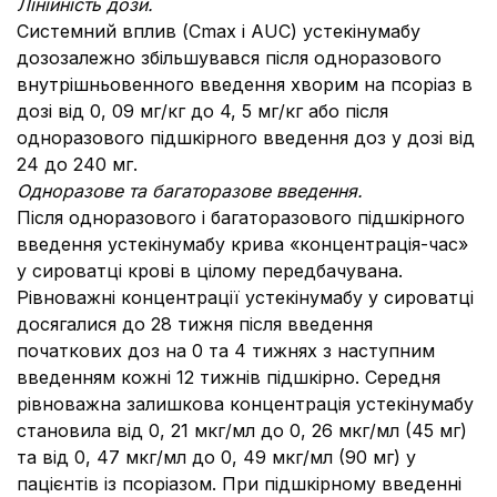
Лінійність дози.
Системний вплив (Сmax і AUC) устекінумабу
дозозалежно збільшувався після одноразового
внутрішньовенного введення хворим на псоріаз в
дозі від 0, 09 мг/кг до 4, 5 мг/кг або після
одноразового підшкірного введення доз у дозі від
24 до 240 мг.
Одноразове та багаторазове введення.
Після одноразового і багаторазового підшкірного
введення устекінумабу крива «концентрація-час»
у сироватці крові в цілому передбачувана.
Рівноважні концентрації устекінумабу у сироватці
досягалися до 28 тижня після введення
початкових доз на 0 та 4 тижнях з наступним
введенням кожні 12 тижнів підшкірно. Середня
рівноважна залишкова концентрація устекінумабу
становила від 0, 21 мкг/мл до 0, 26 мкг/мл (45 мг)
та від 0, 47 мкг/мл до 0, 49 мкг/мл (90 мг) у
пацієнтів із псоріазом. При підшкірному введенні