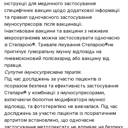
інструкції для медичного застосування
специфічних вакцин щодо додаткової інформації
та правил одночасного застосування
імуносупресорів після вакцинації.
Інактивовані вакцини та вакцини з неживих
мікроорганізмів можна застосовувати одночасно
зі Стеларою®. Тривале лікування Стеларою®не
пригнічує гуморальну імунну відповідь на
пневмококовий полісахарид або вакцину від
правця.
Супутня імуносупресивна терапія.
Під час досліджень за участю пацієнтів із
псоріазом безпека та ефективність застосування
Стелари® у комбінації з імуносупресорами,
включаючи біологічні модифікатори імунної
відповіді, та фототерапією не вивчалася. Під час
досліджень за участю пацієнтів із псоріатичним
артритом встановлено, що одночасне
застосування метотрексату не впливає на безпеку