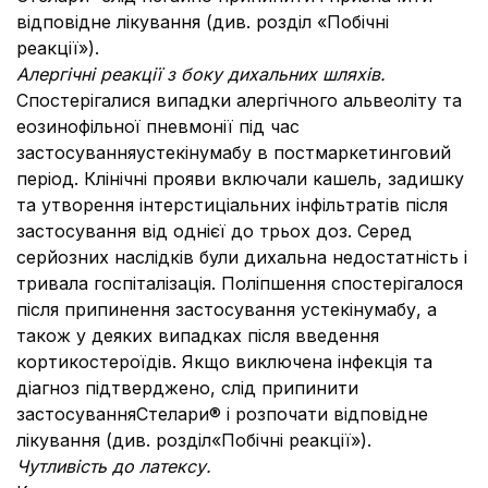
відповідне лікування (див. розділ «Побічні
реакції»).
Алергічні реакції з боку дихальних шляхів.
Спостерігалися випадки алергічного альвеоліту та
еозинофільної пневмонії під час
застосуванняустекінумабу в постмаркетинговий
період. Клінічні прояви включали кашель, задишку
та утворення інтерстиціальних інфільтратів після
застосування від однієї до трьох доз. Серед
серйозних наслідків були дихальна недостатність і
тривала госпіталізація. Поліпшення спостерігалося
після припинення застосування устекінумабу, а
також у деяких випадках після введення
кортикостероїдів. Якщо виключена інфекція та
діагноз підтверджено, слід припинити
застосуванняСтелари® і розпочати відповідне
лікування (див. розділ«Побічні реакції»).
Чутливість до латексу.