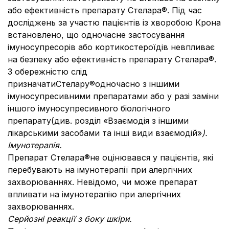
або ефективність препарату Стелара®. Під час
досліджень за участю пацієнтів із хворобою Крона
встановлено, що одночасне застосування
імуносупресорів або кортикостероїдів невпливає
на безпеку або ефективність препарату Стелара®.
З обережністю слід
призначатиСтелару®одночасно з іншими
імуносупресивними препаратами або у разі заміни
іншого імуносупресивного біологічного
препарату(див. розділ «Взаємодія з іншими
лікарськими засобами та інші види взаємодій»
).
Імунотерапія.
Препарат Стелара®не оцінювався у пацієнтів, які
перебувають на імунотерапії при алергічних
захворюваннях. Невідомо, чи може препарат
впливати на імунотерапію при алергічних
захворюваннях.
Серйозні реакції з боку шкіри.