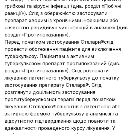
грибкові та вірусні інфекції (див. розділ «Побічні
реакції»). Слід з обережністю застосувати
препарат хворим із хронічними інфекціями або
наявністю рецидивуючих інфекцій в анамнезі (див.
розділ «Протипоказання»).
Перед початком застосування Стелари®слід
провести обстеження пацієнта для виключення
туберкульозу. Пацієнтам з активним
туберкульозом препарат протипоказаний (див.
розділ «Протипоказання»). Слід розпочати
лікування латентного туберкульозу до початку
застосування препарату Стелара®. Слід
розглянути доцільність застосування
протитуберкульозної терапії перед початком
лікування Стеларою®пацієнтів з латентною або
активною формою туберкульозу в анамнезі та
відсутністю підтвердження щодо повноти та
адекватності проведеного курсу лікування. У