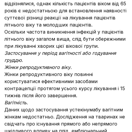
відрізнялися, однак кількість пацієнтів віком від 65
років є недостатньою для встановлення наявності
суттєвої різниці реакції на лікування пацієнтів
літнього віку та молодших пацієнтів.
Оскільки частота виникнення інфекцій у пацієнтів
літнього віку загалом вища, слід бути обережними
при лікуванні хворих цієї вікової групи.
Застосування у період вагітності або годування
груддю.
Жінки репродуктивного віку.
Жінки репродуктивного віку повинні
користуватися ефективними засобами
контрацепції протягом усього курсу лікування і 15
тижнів після його завершення.
Вагітність.
Даних щодо застосування устекінумабу вагітним
жінкам недостатньо. Дослідження на тваринах не
свідчать про існування прямого або непрямого
шкідливого впливу на плід, ембріональний