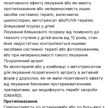
позитивного ефекту лікування або які мають
протипоказання або непереносимість інших
засобів системної терапії, включаючи
циклоспорин, метотрексат абоPUVA-терапію.
Бляшковий псоріаз у дітей
Лікування бляшкового псоріазу від помірного до
тяжкого ступеня у дітей віком від 12 років, стан
яких недостатньо контролюється іншими
засобами системної терапії або фотолікуванням,
або при непереносимості такого лікування.
Псоріатичний артрит
Як монотерапія або у комбінації з метотрексатом
для лікування псоріатичного артриту в активній
формі у дорослих, які не мали позитивного ефекту
від лікування базовими протиревматичними
препаратами, що модифікують перебіг хвороби
(DMARD).
Протипоказання.
Гіперчутливість до устекінумабу або до будь-якої з