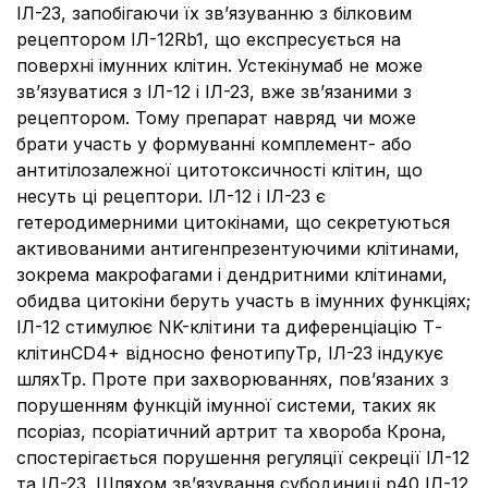
ІЛ-23, запобігаючи їх зв’язуванню з білковим
рецептором ІЛ-12Rb1, що експресується на
поверхні імунних клітин. Устекінумаб не може
зв’язуватися з ІЛ-12 і ІЛ-23, вже зв’язаними з
рецептором. Тому препарат навряд чи може
брати участь у формуванні комплемент- або
антитілозалежної цитотоксичності клітин, що
несуть ці рецептори. ІЛ-12 і ІЛ-23 є
гетеродимерними цитокінами, що секретуються
активованими антигенпрезентуючими клітинами,
зокрема макрофагами і дендритними клітинами,
обидва цитокіни беруть участь в імунних функціях;
ІЛ-12 стимулює NK-клітини та диференціацію Т-
клітинCD4+ відносно фенотипуTp, ІЛ-23 індукує
шляхTp. Проте при захворюваннях, пов’язаних з
порушенням функцій імунної системи, таких як
псоріаз, псоріатичний артрит та хвороба Крона,
спостерігається порушення регуляції секреції ІЛ-12
та ІЛ-23. Шляхом зв’язування субодиниці р40 ІЛ-12