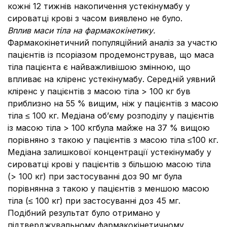
кожні 12 тижнів накопичення устекінумабу у
сироватці крові з часом виявлено не було.
Вплив маси тіла на фармакокінетику.
Фармакокінетичний популяційний аналіз за участю
пацієнтів із псоріазом продемонстрував, що маса
тіла пацієнта є найважливішою змінною, що
впливає на кліренс устекінумабу. Середній уявний
кліренс у пацієнтів з масою тіла > 100 кг був
приблизно на 55 % вищим, ніж у пацієнтів з масою
тіла ≤ 100 кг. Медіана об’єму розподілу у пацієнтів
із масою тіла > 100 кгбула майже на 37 % вищою
порівняно з такою у пацієнтів з масою тіла ≤100 кг.
Медіана залишкової концентрації устекінумабу у
сироватці крові у пацієнтів з більшою масою тіла
(> 100 кг) при застосуванні доз 90 мг була
порівнянна з такою у пацієнтів з меншою масою
тіла (≤ 100 кг) при застосуванні доз 45 мг.
Подібний результат було отримано у
підтверджувальному фармакокінетичному