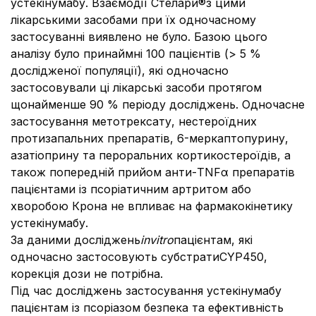
устекінумабу. Взаємодії Стелари®з цими
лікарськими засобами при їх одночасному
застосуванні виявлено не було. Базою цього
аналізу було принаймні 100 пацієнтів (> 5 %
дослідженої популяції), які одночасно
застосовували ці лікарські засоби протягом
щонайменше 90 % періоду досліджень. Одночасне
застосування метотрексату, нестероїдних
протизапальних препаратів, 6-меркаптопурину,
азатіоприну та пероральних кортикостероїдів, а
також попередній прийом анти-TNFα препаратів
пацієнтами із псоріатичним артритом або
хворобою Крона не впливає на фармакокінетику
устекінумабу.
За даними досліджень
in
vitro
пацієнтам, які
одночасно застосовують субстратиCYP450,
корекція дози не потрібна.
Під час досліджень застосування устекінумабу
пацієнтам із псоріазом безпека та ефективність