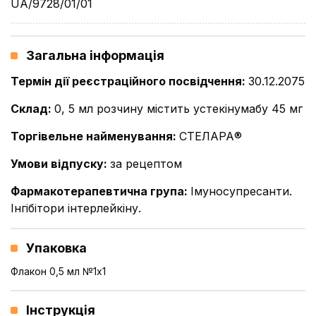
UA/9728/01/01
Загальна інформація
Термін дії реєстраційного посвідчення
:
30.12.2075
Склад
:
0, 5 мл розчину містить устекінумабу 45 мг
Торгівельне найменування
:
СТЕЛАРА®
Умови відпуску
:
за рецептом
Фармакотерапевтична група
:
Імуносупресанти.
Інгібітори інтерлейкіну.
Упаковка
Флакон 0,5 мл №1x1
Інструкція