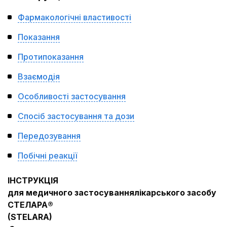
Фармакологічні властивості
Показання
Протипоказання
Взаємодія
Особливості застосування
Спосіб застосування та дози
Передозування
Побічні реакції
ІНСТРУКЦІЯ
для медичного застосування
л
ікарського засобу
СТЕЛАРА®
(
STELARA
)