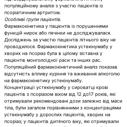
популяційному аналізі з участю пацієнтів із
псоріатичним артритом.
Особливі групи пацієнтів.
Фармакокінетика у пацієнтів із порушеннями
функцій нирок або печінки не досліджувалася.
Досліджень за участю пацієнтів літнього віку не
проводилося. Фармакокінетика устекінумабу у
хворих на псоріаз була в цілому зіставна у
пацієнтів монголоїдної раси та інших рас.
Популяційний фармакокінетичний аналіз показав
відсутність впливу куріння та вживання алкоголю
на фармакокінетику устекінумабу.
Концентрації устекінумабу у сироватці крові
пацієнтів з псоріазом віком від 12 до17 років, які
отримували рекомендовані дози залежно від маси
тіла, були загалом порівнянними з концентраціями
устекінумабу у дорослих пацієнтів, хворих на
псоріаз; у пацієнтів дитячого віку, які отримували