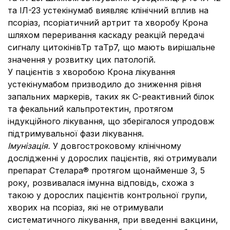
та ІЛ-23 устекінумаб виявляє клінічний вплив на
псоріаз, псоріатичний артрит та хворобу Крона
шляхом переривання каскаду реакцій передачі
сигналу цитокінівTp таTp7, що мають вирішальне
значення у розвитку цих патологій.
У пацієнтів з хворобою Крона лікування
устекінумабом призводило до зниження рівня
запальних маркерів, таких як С-реактивний білок
та фекальний кальпротектин, протягом
індукційного лікування, що зберігалося упродовж
підтримувальної фази лікування.
Імунізація.
У довгостроковому клінічному
дослідженні у дорослих пацієнтів, які отримували
препарат Стелара® протягом щонайменше 3, 5
року, розвивалася імунна відповідь, схожа з
такою у дорослих пацієнтів контрольної групи,
хворих на псоріаз, які не отримували
систематичного лікування, при введенні вакцини,