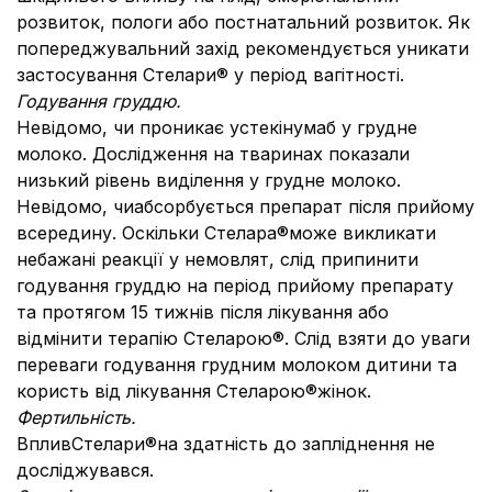
розвиток, пологи або постнатальний розвиток. Як
попереджувальний захід рекомендується уникати
застосування Стелари® у період вагітності.
Годування груддю.
Невідомо, чи проникає устекінумаб у грудне
молоко. Дослідження на тваринах показали
низький рівень виділення у грудне молоко.
Невідомо, чиабсорбується препарат після прийому
всередину. Оскільки Стелара®може викликати
небажані реакції у немовлят, слід припинити
годування груддю на період прийому препарату
та протягом 15 тижнів після лікування або
відмінити терапію Стеларою®. Слід взяти до уваги
переваги годування грудним молоком дитини та
користь від лікування Стеларою®жінок.
Фертильність.
ВпливСтелари®на здатність до запліднення не
досліджувався.