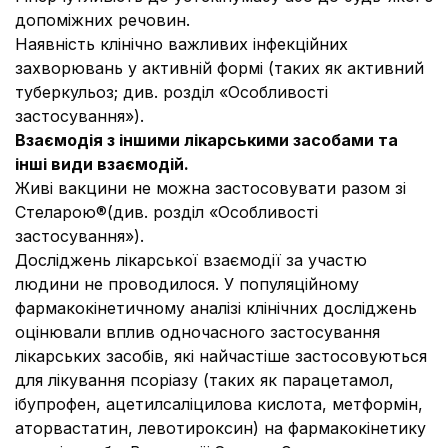
допоміжних речовин.
Наявність клінічно важливих інфекційних
захворювань у активній формі (таких як активний
туберкульоз; див. розділ «Особливості
застосування»).
Взаємодія з іншими лікарськими засобами та
інші види взаємодій.
Живі вакцини не можна застосовувати разом зі
Стеларою®(див. розділ «Особливості
застосування»).
Досліджень лікарської взаємодії за участю
людини не проводилося. У популяційному
фармакокінетичному аналізі клінічних досліджень
оцінювали вплив одночасного застосування
лікарських засобів, які найчастіше застосовуються
для лікування псоріазу (таких як парацетамол,
ібупрофен, ацетилсаліцилова кислота, метформін,
аторвастатин, левотироксин) на фармакокінетику