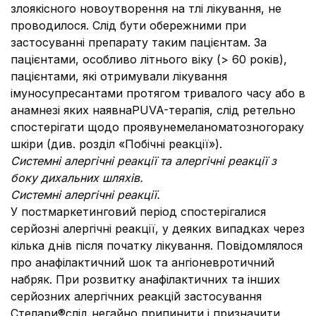
злоякісного новоутворення на тлі лікування, не
проводилося. Слід бути обережними при
застосуванні препарату таким пацієнтам. За
пацієнтами, особливо літнього віку (> 60 років),
пацієнтами, які отримували лікування
імуносупресантами протягом тривалого часу або в
анамнезі яких наявнаPUVA-терапія, слід ретельно
спостерігати щодо проявунемеланоматозногораку
шкіри (див. розділ «Побічні реакції»).
Системні алергічні реакції та алергічні реакції з
боку дихальних шляхів.
Системні алергічні реакції.
У постмаркетинговий період спостерігалися
серйозні алергічні реакції, у деяких випадках через
кілька днів після початку лікування. Повідомлялося
про анафілактичний шок та ангіоневротичний
набряк. При розвитку анафілактичних та інших
серйозних алергічних реакцій застосування
Стелари®слід негайно припинити і призначити