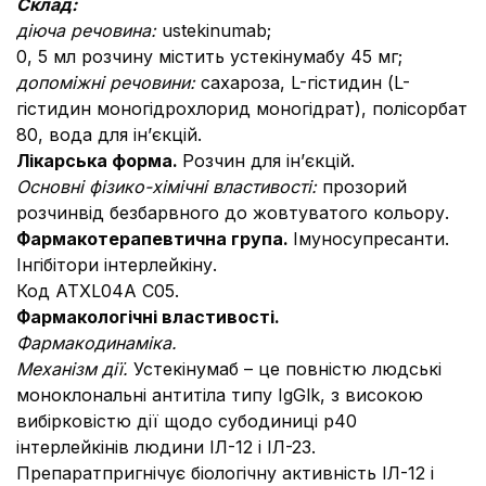
Склад:
діюча речовина:
ustekinumab;
0, 5 мл розчину містить устекінумабу 45 мг;
допоміжні речовини:
сахароза, L-гістидин (L-
гістидин моногідрохлорид моногідрат), полісорбат
80, вода для ін’єкцій.
Лікарська форма.
Розчин для ін’єкцій.
Основні фізико-хімічні властивості:
прозорий
розчинвід безбарвного до жовтуватого кольору.
Фармакотерапевтична група.
Імуносупресанти.
Інгібітори інтерлейкіну.
Код АТХL04А С05.
Фармакологічні властивості.
Фармакодинаміка.
Механізм дії.
Устекінумаб – це повністю людські
моноклональні антитіла типу IgGlk, з високою
вибірковістю дії щодо субодиниці р40
інтерлейкінів людини ІЛ-12 і ІЛ-23.
Препаратпригнічує біологічну активність ІЛ-12 і