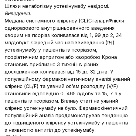
Шляхи метаболізму устекінумабу невідомі.
Виведення.
Медіана системного кліренсу (CL)Стелари®після
одноразового внутрішньовенного введення
хворим на псоріаз коливалася від 1, 99 до 2, 34
мл/доб/кг. Середній час напіввиведення (t½)
устекінумабу у пацієнтів із псоріазом,
псоріатичним артритом або хворобою Крона
становив приблизно 3 тижні і в різних
дослідженнях коливався від 15 до 32 днів. У
популяційному фармакокінетичному аналізі уявний
кліренс (CL/F) та уявний об’єм розподілу (V/F)
становили відповідно 0, 465 л/добу та 15, 7 л у
пацієнтів із псоріазом. Впливу статі на уявний
кліренс устекінумабу не було. Фармакокінетичний
популяційний аналіз продемонстрував тенденцію
до підвищеного кліренсу устекінумабу у пацієнтів
з наявністю антитіл до устекінумабу.