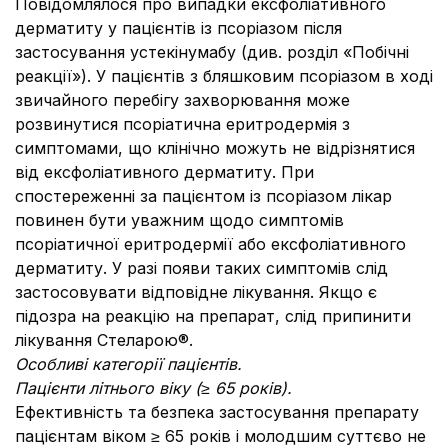
Повідомлялося про випадки ексфоліативного
дерматиту у пацієнтів із псоріазом після
застосування устекінумабу (див. розділ «Побічні
реакції»). У пацієнтів з бляшковим псоріазом в ході
звичайного перебігу захворювання може
розвинутися псоріатична еритродермія з
симптомами, що клінічно можуть не відрізнятися
від ексфоліативного дерматиту. При
спостереженні за пацієнтом із псоріазом лікар
повинен бути уважним щодо симптомів
псоріатичної еритродермії або ексфоліативного
дерматиту. У разі появи таких симптомів слід
застосовувати відповідне лікування. Якщо є
підозра на реакцію на препарат, слід припинити
лікування Стеларою®.
Особливі категорії пацієнтів.
Пацієнти літнього віку (≥ 65 років).
Ефективність та безпека застосування препарату
пацієнтам віком ≥ 65 років і молодшим суттєво не