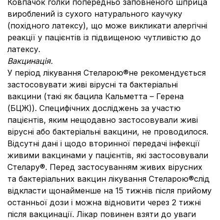
Ковпачок голки попередньо заповненого шприца
вироблений із сухого натурального каучуку
(похідного латексу), що може викликати алергічні
реакції у пацієнтів із підвищеною чутливістю до
латексу.
Вакцинація.
У період лікування Стеларою®не рекомендується
застосовувати живі вірусні та бактеріальні
вакцини (такі як бацила Кальметта – Герена
(БЦЖ)). Специфічних досліджень за участю
пацієнтів, яким нещодавно застосовували живі
вірусні або бактеріальні вакцини, не проводилося.
Відсутні дані і щодо вторинної передачі інфекції
живими вакцинами у пацієнтів, які застосовували
Стелару®. Перед застосуванням живих вірусних
та бактеріальних вакцин лікування Стеларою®слід
відкласти щонайменше на 15 тижнів після прийому
останньої дози і можна відновити через 2 тижні
після вакцинації. Лікар повинен взяти до уваги