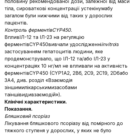
половину рекомендованої дози, залежної від маси
тіла, сироваткові концентрації устекінумабу
загалом були нижчими від таких у дорослих
пацієнтів.
Контроль ферментів
CYP
450.
ВпливІЛ-12 та ІЛ-23 на регуляцію
ферментівCYP450вивчали удослідженні
in
vitro
із
застосуванням гепатоцитів людини, яке
продемонструвало, що ІЛ-12 та/або ІЛ-23 у
концентраціях 10 нг/мл не впливали на активність
ферментівCYP450 (CYP1A2, 2B6, 2C9, 2C19, 2D6або
3А4, див. розділ «Взаємодія
зіншимилікарськимизасобами
таіншівидивзаємодій»).
Клінічні характеристики.
Показання.
Бляшковий псоріаз
Лікування бляшкового псоріазу від помірного до
тяжкого ступеня у дорослих, у яких не було