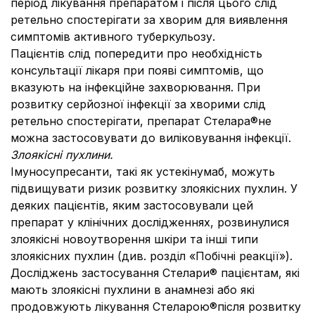
період лікування препаратом і після цього слід
ретельно спостерігати за хворим для виявлення
симптомів активного туберкульозу.
Пацієнтів слід попередити про необхідність
консультації лікаря при появі симптомів, що
вказують на інфекційне захворювання. При
розвитку серйозної інфекції за хворими слід
ретельно спостерігати, препарат Стелара®не
можна застосовувати до виліковування інфекції.
Злоякісні пухлини.
Імуносупресанти, такі як устекінумаб, можуть
підвищувати ризик розвитку злоякісних пухлин. У
деяких пацієнтів, яким застосовували цей
препарат у клінічних дослідженнях, розвинулися
злоякісні новоутворення шкіри та інші типи
злоякісних пухлин (див. розділ «Побічні реакції»).
Досліджень застосування Стелари® пацієнтам, які
мають злоякісні пухлини в анамнезі або які
продовжують лікування Стеларою®після розвитку