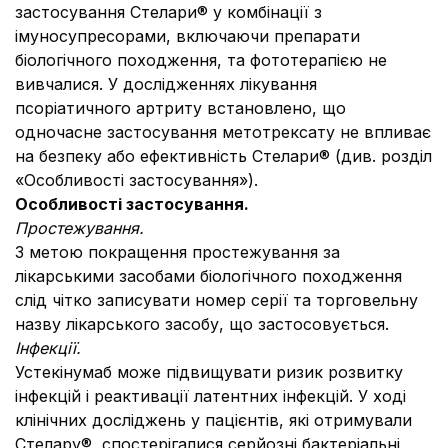
застосування Стелари® у комбінації з
імуносупресорами, включаючи препарати
біологічного походження, та фототерапією не
вивчалися. У дослідженнях лікування
псоріатичного артриту встановлено, що
одночасне застосування метотрексату не впливає
на безпеку або ефективність Стелари® (див. розділ
«Особливості застосування»).
Особливості застосування.
Простежування.
З метою покращення простежування за
лікарськими засобами біологічного походження
слід чітко записувати номер серії та торговельну
назву лікарського засобу, що застосовується.
Інфекції.
Устекінумаб може підвищувати ризик розвитку
інфекцій і реактивації латентних інфекцій. У ході
клінічних досліджень у пацієнтів, які отримували
Стелару®, спостерігалися серйозні бактеріальні,