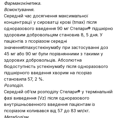
Фармакокінетика.
Всмоктування.
Середній час досягнення максимальної
концентрації у сироватці крові (tmax) після
одноразового введення 90 мг Стелари® підшкірно
здоровим добровольцям становив 8, 5 дня. У
пацієнтів з псоріазом середні
значенняtmaxустекінумабу при застосуванні доз
45 мг або 90 мг були порівнянними з такими у
здорових добровольців. Абсолютна
біодоступність устекінумабу після одноразового
підшкірного введення хворим на псоріаз
становила 57, 2 %.
Розподіл.
Середній об’єм розподілу Стелари® у термінальній
фазі виведення (Vz) після одноразового
внутрішньовенного введення пацієнтам із
псоріазом коливався від 57 до 83 мл/кг.
Метаболізм.