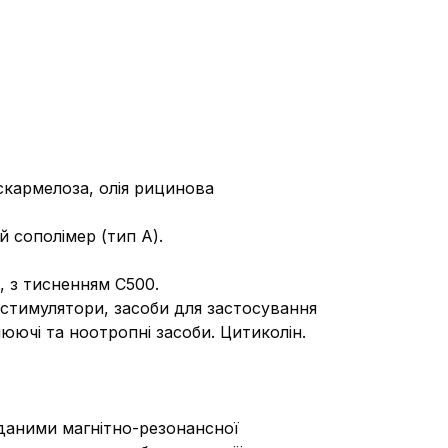
скармелоза, олія рицинова
й сополімер (тип А).
, з тисненням С500.
стимулятори, засоби для застосування
юючі та ноотропні засоби. Цитиколін.
даними магнітно-резонансної