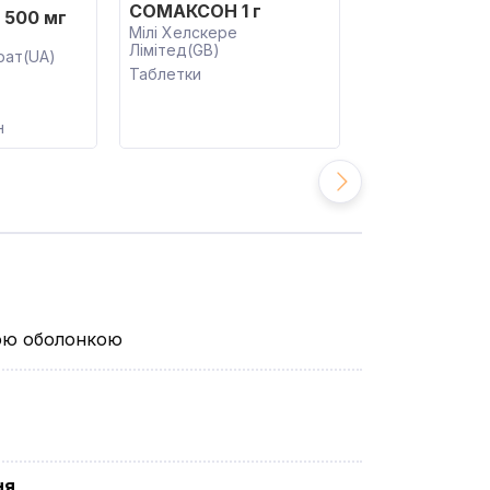
СОМАКСОН 1 г
СОМАКСОН 5
500 мг
Мілі Хелскере
Мепро Фармас
Лімітед(GB)
Пріват Лімітед(
рат(UA)
Таблетки
Таблетки
н
вою оболонкою
ня