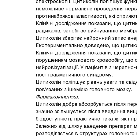
спектроскопії. Цитиколін поліпшує функц
неможливе нормальне проведення нервови
протинабрякові властивості, які сприяю
Клінічні дослідження показали, що цитик
радикалів, запобігає руйнуванню мембран
Цитиколін зберігає нейронний запас енерг
Експериментально доведено, що цитикол
Клінічні дослідження показали, що цити
порушенням мозкового кровообігу, що с
нейровізуалізації. У пацієнтів з череп
посттравматичного синдрому.
Цитиколін поліпшує рівень уваги та свід
пов’язаних з ішемією головного мозку.
Фармакокінетика.
Цитиколін добре абсорбується після пер
значно збільшується після введення ви
біодоступність практично така ж, як і 
Залежно від шляху введення препарат ме
розподіляється в структурах головного 