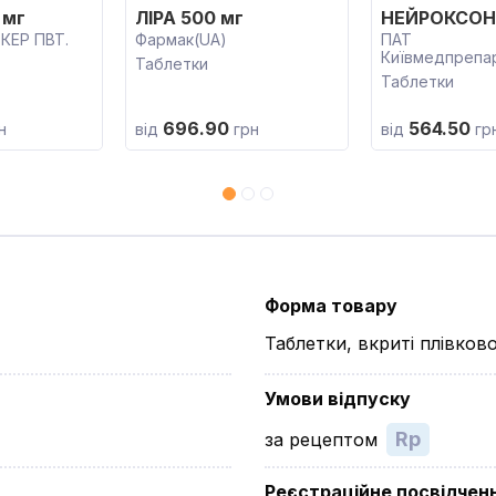
 мг
ЛІРА 500 мг
НЕЙРОКСОН 
КЕР ПВТ.
Фармак(UA)
ПАТ
Київмедпрепа
Таблетки
Таблетки
696.90
564.50
н
від
грн
від
гр
Форма товару
Таблетки, вкриті плівко
Умови відпуску
Rp
за рецептом
Реєстраційне посвідчен