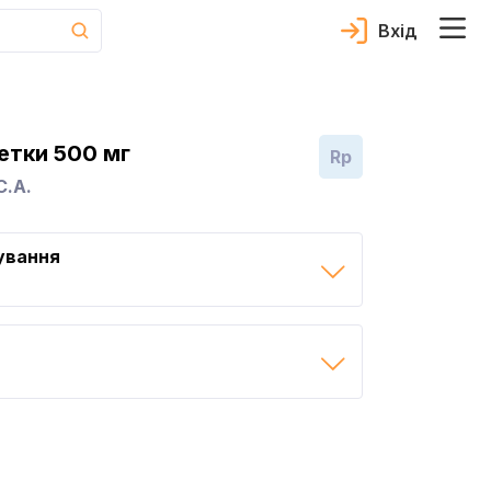
Вхід
етки 500 мг
Rp
С.А.
ування