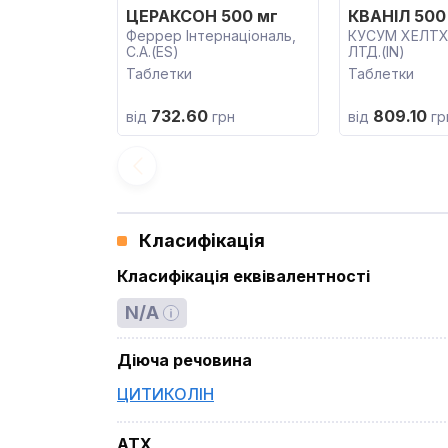
ЦЕРАКСОН 500 мг
КВАНІЛ 500
Феррер Інтернаціональ,
КУСУМ ХЕЛТХ
С.А.(ES)
ЛТД.(IN)
Таблетки
Таблетки
732.60
809.10
від
грн
від
гр
Класифікація
Класифікація еквівалентності
N/A
Діюча речовина
ЦИТИКОЛІН
ATX