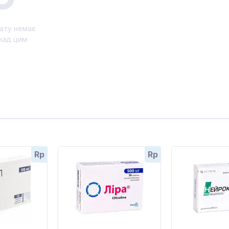
ату немає
над цим
Rp
Rp