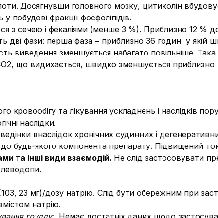
лоти. Досягнувши головного мозку, цитиколін вбудовує
 у побудові фракції фосфоліпідів.
ься з сечею і фекаліями (менше 3 %). Приблизно 12 % 
ть дві фази: перша фаза ‒ приблизно 36 годин, у якій
кість виведення зменшується набагато повільніше. Така
СО2, що видихається, швидко зменшується приблизно ч
го кровообігу та лікування ускладнень і наслідків по
ічні наслідки.
ведінки внаслідок хронічних судинних і дегенеративн
 до будь-якого компонента препарату. Підвищений то
ами та інші види взаємодій.
Не слід застосовувати п
 леводопи.
 (103, 23 мг)/дозу натрію. Слід бути обережним при зас
містом натрію.
дування груддю.
Немає достатніх даних щодо застосува