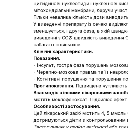
цитидинові нуклеотиди і нуклеїнові кис
мітохондріальні мембрани, беручи участь
Тільки невелика кількість дози виводит
У виведенні препарату із сечею виділяю
зменшується, і друга фаза, в якій швид
виведенні з СО2: швидкість виведення 
набагато повільніше.
Клінічні характеристики.
Показання.
- Інсульт, гостра фаза порушень мозково
- Черепно-мозкова травма та її невролог
- Когнітивні порушення та порушення по
Протипоказання.
Підвищена чутливість
Взаємодія з іншими лікарськими засоб
містять меклофеноксат. Підсилює ефект
Особливості застосування.
Цей лікарський засіб містить 4, 5 ммоль
дотримуються дієти з контрольованим в
Застосування у період вагітності або го