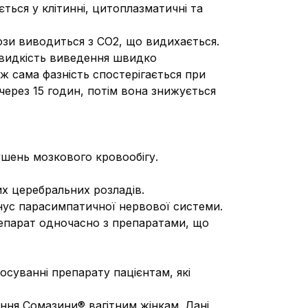
ться у клітинні, цитоплазматичні та
дози виводиться з СО2, що видихається.
 швидкість виведення швидко
 ж сама фазність спостерігається при
ерез 15 годин, потім вона знижується
рушень мозкового кровообігу.
их церебральних розладів.
нус парасимпатичної нервової системи.
репарат одночасно з препаратами, що
тосуванні препарату пацієнтам, які
ння Сомазини® вагітним жінкам. Дані