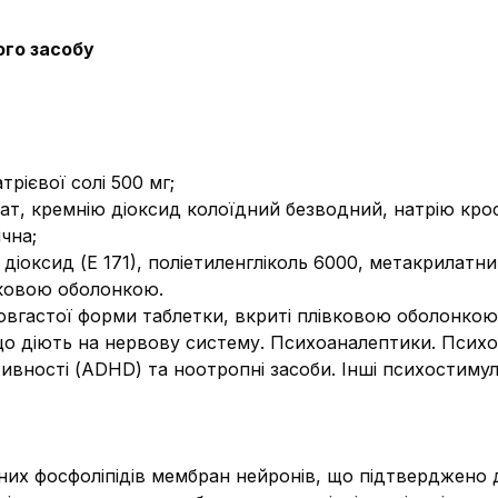
ого засобу
трієвої солі 500 мг;
рат, кремнію діоксид колоїдний безводний, натрію кро
чна;
 діоксид (Е 171), поліетиленгліколь 6000, метакрилатни
вковою оболонкою.
 довгастої форми таблетки, вкриті плівковою оболонкою
що діють на нервову систему. Психоаналептики. Психо
тивності (ADHD) та ноотропні засоби. Інші психостимул
них фосфоліпідів мембран нейронів, що підтверджено 