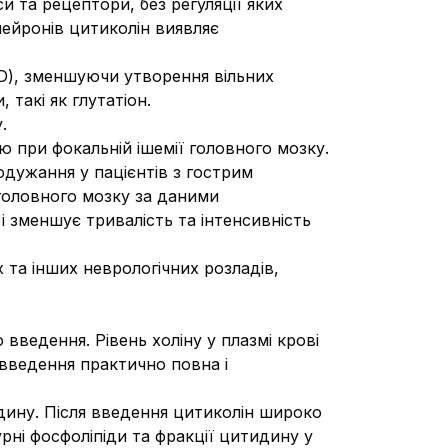
и та рецептори, без регуляції яких
нейронів цитиколін виявляє
а D), зменшуючи утворення вільних
 такі як глутатіон.
.
 при фокальній ішемії головного мозку.
одужання у пацієнтів з гострим
головного мозку за даними
і зменшує тривалість та інтенсивність
 та інших неврологічних розладів,
введення. Рівень холіну у плазмі крові
 введення практично повна і
идину. Після введення цитиколін широко
рні фосфоліпіди та фракції цитидину у