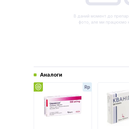
В даний момент до препар
фото, але ми працюємо 
Аналоги
Rp