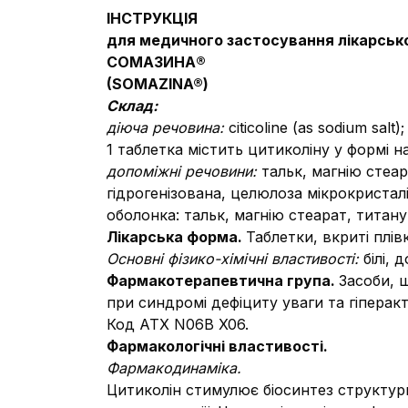
ІНСТРУКЦІЯ
для медичного застосування лікарськ
СОМАЗИНА®
(SOMAZINA®)
Склад:
діюча речовина:
citicoline (as sodium salt);
1 таблетка містить цитиколіну у формі на
допоміжні речовини:
тальк, магнію стеа
гідрогенізована, целюлоза мікрокристалі
оболонка: тальк, магнію стеарат, титану
Лікарська форма.
Таблетки, вкриті плі
Основні фізико-хімічні властивості:
білі,
Фармакотерапевтична група.
Засоби, 
при синдромі дефіциту уваги та гіперак
Код АТХ N06B X06.
Фармакологічні властивості.
Фармакодинаміка.
Цитиколін стимулює біосинтез структур