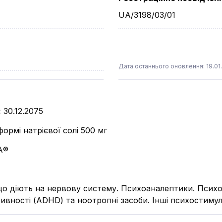
UA/3198/03/01
Дата останнього оновлення: 19.01
:
30.12.2075
формі натрієвої солі 500 мг
А®
що діють на нервову систему. Психоаналептики. Психо
тивності (ADHD) та ноотропні засоби. Інші психостимул