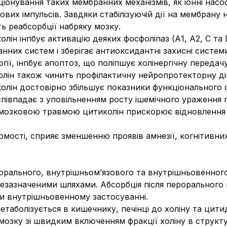
іонування таких мембранних механізмів, як іонні насос
х імпульсів. Завдяки стабілізуючій дії на мембрану 
ть реабсорбції набряку мозку.
олін інгібує активацію деяких фосфоліпаз (А1, А2, С т
них систем і зберігає антиоксидантні захисні системи,
ії, інгібує апоптоз, що поліпшує холінергічну передачу
ін також чинить профілактичну нейропротекторну дію
колін достовірно збільшує показники функціонального 
півпадає з уповільненням росту ішемічного ураження 
но-мозковою травмою цитиколін прискорює відновлення 
омості, сприяє зменшенню проявів амнезії, когнітивних
орального, внутрішньом’язового та внутрішньовенного 
щезазначеними шляхами. Абсорбція після перорального
при внутрішньовенному застосуванні.
таболізується в кишечнику, печінці до холіну та цит
мозку зі швидким включенням фракції холіну в структу