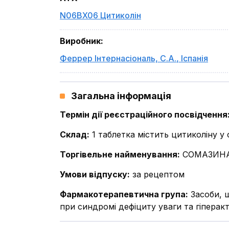
N06BX06 Цитиколін
Виробник
:
Феррер Інтернасіональ, С.А.
,
Іспанія
Загальна інформація
Термін дії реєстраційного посвідчення
Склад
:
1 таблетка містить цитиколіну у 
Торгівельне найменування
:
СОМАЗИН
Умови відпуску
:
за рецептом
Фармакотерапевтична група
:
Засоби, 
при синдромі дефіциту уваги та гіперак