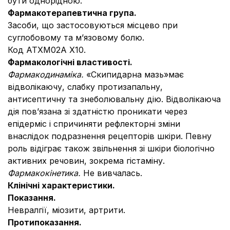
бути однорідною.
Фармакотерапевтична група.
Засоби, що застосовуються місцево при
суглобовому та м’язовому болю.
Код АТХМ02А Х10.
Фармакологічні властивості.
Фармакодинаміка.
«Скипидарна мазь»має
відволікаючу, слабку протизапальну,
антисептичну та знеболювальну дію. Відволікаюча
дія пов’язана зі здатністю проникати через
епідерміс і спричиняти рефлекторні зміни
внаслідок подразнення рецепторів шкіри. Певну
роль відіграє також звільнення зі шкіри біологічно
активних речовин, зокрема гістаміну.
Фармакокінетика.
Не вивчалась.
Клінічні характеристики.
Показання.
Невралгії, міозити, артрити.
Протипоказання.