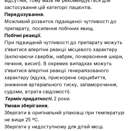
відсутній, тому мазь не рекомендується для
застосування цій категорії пацієнтів.
Передозування.
Можливий розвиток підвищеної чутливості до
препарату, посилення побічних явищ.
Побічні реакції.
При підвищеній чутливості до препарату можуть
з’явитися алергічні реакції місцевого характеру
(включаючи свербіж, набряк, почервоніння шкіри,
печіння, висип). В окремих випадках можуть
з’явитися алергічні реакції генералізованого
характеру (ядуха, прискорене серцебиття,
зниження артеріального тиску, запаморочення,
судоми, втрата свідомості).
Термін придатності.
2 роки.
Умови зберігання.
Зберігати в оригінальній упаковці при температурі
не вище 25 ºС.
Зберігати у недоступному для дітей місці.