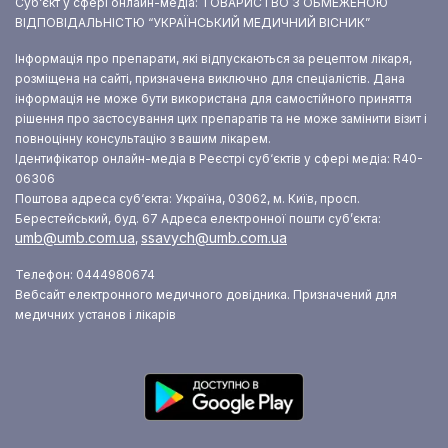
Суб‘єкт у сфері онлайн-медіа: ТОВАРИСТВО З ОБМЕЖЕНОЮ
ВІДПОВІДАЛЬНІСТЮ “УКРАЇНСЬКИЙ МЕДИЧНИЙ ВІСНИК”
Інформація про препарати, які відпускаються за рецептом лікаря,
розміщена на сайті, призначена виключно для спеціалістів. Дана
інформація не може бути використана для самостійного приняття
рішення про застосування цих препаратів та не може замінити візит і
повноцінну консультацію з вашим лікарем.
Ідентифікатор онлайн-медіа в Реєстрі суб‘єктів у сфері медіа: R40-
06306
Поштова адреса суб‘єкта: Україна, 03062, м. Київ, просп.
Берестейський, буд. 67
Адреса електронної пошти суб’єкта:
umb@umb.com.ua
ssavych@umb.com.ua
,
Телефон: 0444980674
Вебсайт електронного медичного довідника. Призначений для
медичних установ і лікарів