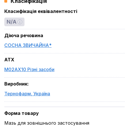
Класифікація
Класифікація еквівалентності
N/A
Діюча речовина
СОСНА ЗВИЧАЙНА*
ATX
M02AX10 Різні засоби
Виробник
:
Тернофарм
,
Україна
Форма товару
Мазь для зовнішнього застосування