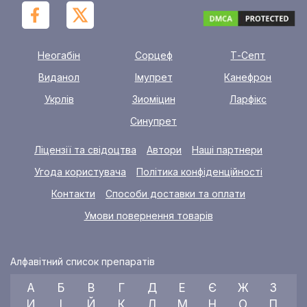
Неогабін
Сорцеф
Т-Септ
Виданол
Імупрет
Канефрон
Укрлів
Зиоміцин
Ларфікс
Синупрет
Ліцензії та свідоцтва
Автори
Наші партнери
Угода користувача
Політика конфіденційності
Контакти
Способи доставки та оплати
Умови повернення товарів
Алфавітний список препаратів
А
Б
В
Г
Д
Е
Є
Ж
З
И
І
Й
К
Л
М
Н
О
П