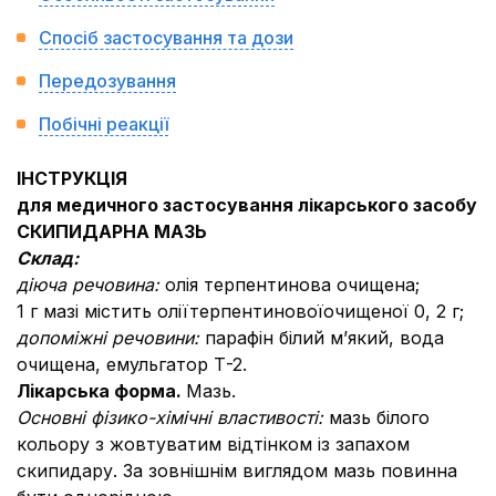
Спосіб застосування та дози
Передозування
Побічні реакції
IНСТРУКЦIЯ
для медичного застосування лікарського засобу
СКИПИДАРНА МАЗЬ
Склад:
діюча речовина:
олія терпентинова очищена;
1 г мазі містить оліїтерпентиновоїочищеної 0, 2 г;
допоміжні речовини:
парафін білий м’який, вода
очищена, емульгатор Т-2.
Лiкарська форма.
Мазь.
Основні фізико-хімічні властивості:
мазь білого
кольору з жовтуватим відтінком із запахом
скипидару. За зовнішнім виглядом мазь повинна