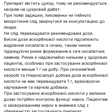
Препарат містить цукор, тому не рекомендується
хворим на цукровий діабет.
При появі задишки, лихоманки чи гнійного
мокротиння слід звернутися за консультацією до
лікаря.
Не слід перевищувати рекомендовані дози.
Високі дози аскорбінової кислоти підсилюють
виділення оксалатів із сечею, таким чином
підвищуючи ризик формування в сечі оксалатних
каменів. Ризик є надзвичайно низьким у здорових
пацієнтів, особливо при застосуванні аскорбінової
кислоти менше 1 г на добу. При сечокам’яній
хворобі та гіпероксалурії добова доза аскорбінової
кислоти не має перевищувати 1 г, враховуючи
харчування та харчові добавки.
При застосуванні аскорбінової кислоти у великих
дозах потрібен контроль функції нирок. Пацієнтам
із захворюванням нирок в анамнезі слід з
обережністю застосовувати препарат,